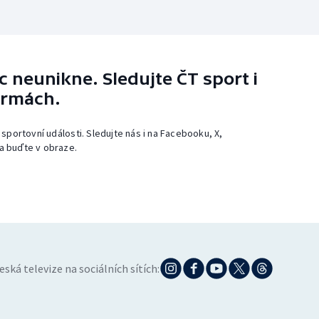
 neunikne. Sledujte ČT sport i
ormách.
 sportovní události. Sledujte nás i na Facebooku, X,
a buďte v obraze.
eská televize na sociálních sítích: