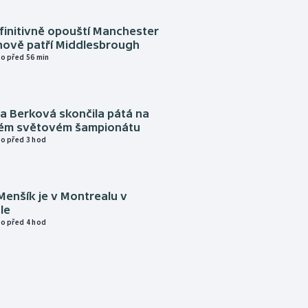
finitivně opouští Manchester
nově patří Middlesbrough
o před 56 min
a Berková skončila pátá na
kém světovém šampionátu
o před 3 hod
Menšík je v Montrealu v
le
o před 4 hod