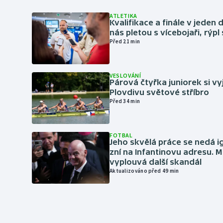
ATLETIKA
Kvalifikace a finále v jeden d
nás pletou s vícebojaři, rýpl
Před 21 min
VESLOVÁNÍ
Párová čtyřka juniorek si vy
Plovdivu světové stříbro
Před 34 min
FOTBAL
Jeho skvělá práce se nedá i
zní na Infantinovu adresu. M
vyplouvá další skandál
Aktualizováno před 49 min