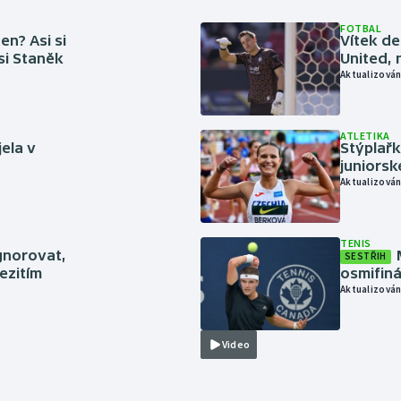
FOTBAL
en? Asi si
Vítek de
 si Staněk
United, 
Aktualizován
ATLETIKA
jela v
Stýplařk
juniors
Aktualizován
TENIS
gnorovat,
SESTŘIH
ezitím
osmifiná
Aktualizován
Video