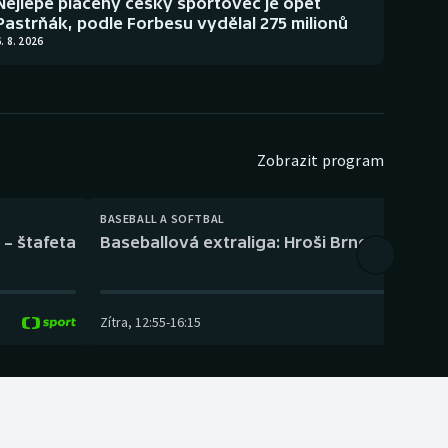
Nejlépe placený český sportovec je opět
Pastrňák, podle Forbesu vydělal 275 milionů
. 8. 2026
Zobrazit program
BASEBALL A SOFTBAL
 – štafeta
Baseballová extraliga: Hroši Brno – Eagles
Zítra
,
12:55
-
16:15