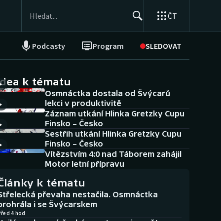
ČT
Podcasty
Program
SLEDOVAT
NEPŘEHLÉDNĚTE
Soutěže
idea k tématu
Osmnáctka dostala od Švýcarů
Historické návraty
lekci v produktivitě
Záznam utkání Hlinka Gretzky Cupu
Aplikace ČT sport
Finsko – Česko
Sestřih utkání Hlinka Gretzky Cupu
AZ kvíz
Finsko – Česko
Vítězstvím 4:0 nad Táborem zahájil
Motor letní přípravu
Články k tématu
Střelecká převaha nestačila. Osmnáctka
prohrála i se Švýcarskem
Před 4 hod