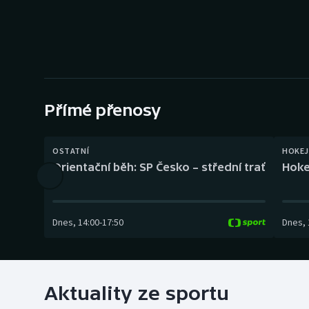
Curling
Dostihy
Florbal
Futsal
Přímé přenosy
Golf
OSTATNÍ
HOKEJ
Orientační běh: SP Česko – střední trať
Hoke
Gymnastika
Dnes
,
14:00
-
17:50
Dnes
,
Aktuality ze sportu