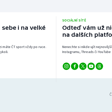
SOCIÁLNÍ SÍTĚ
 sebe i na velké
Odteď vám už nic
na dalších platf
izi máte ČT sport vždy po ruce.
Nenechte si nikde ujít nejnovější
ykoli.
Instagramu, Threads či YouTube 
Č