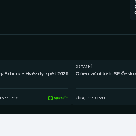
Moderní pětiboj
Triatlon
6
Motorsport
Veslování
Olympijské hry
Vodní slalom
Parasport
Volejbal
Plavání
Ostatní
OSTATNÍ
j: Exhibice Hvězdy zpět 2026
Orientační běh: SP Česko
Plážový volejbal
16:55
-
19:30
Zítra
,
10:50
-
15:00