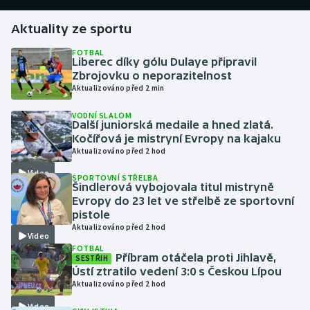
Aktuality ze sportu
Gymnastika
FOTBAL
Liberec díky gólu Dulaye připravil
Házená
Zbrojovku o neporazitelnost
Aktualizováno před 2 min
Jezdectví
VODNÍ SLALOM
Další juniorská medaile a hned zlatá.
Judo
Kočířová je mistryní Evropy na kajaku
Aktualizováno před 2 hod
Krasobruslení
Video
SPORTOVNÍ STŘELBA
Šindlerová vybojovala titul mistryně
Lezení
Evropy do 23 let ve střelbě ze sportovní
pistole
Aktualizováno před 2 hod
Lyže a snowboard
Video
FOTBAL
Příbram otáčela proti Jihlavě,
SESTŘIH
Moderní pětiboj
Ústí ztratilo vedení 3:0 s Českou Lípou
Aktualizováno před 2 hod
Motorsport
Video