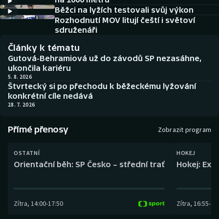
Baseball a softbal
Soutěže
Běžci na lyžích testovali svůj výkon
Rozhodnutí MOV litují čeští i světoví
Basketbal
Historické návraty
sdruženáři
Články k tématu
Biatlon
Aplikace ČT sport
Gutová-Behramiová už do závodů SP nezasáhne,
ukončila kariéru
Boby a skeleton
AZ kvíz
5. 8. 2026
Štvrtecký si po přechodu k běžeckému lyžování
konkrétní cíle nedává
Box
28. 7. 2026
Curling
Přímé přenosy
Zobrazit program
Dostihy
OSTATNÍ
HOKEJ
Orientační běh: SP Česko – střední trať
Hokej: Exh
Florbal
Futsal
Zítra
,
14:00
-
17:50
Zítra
,
16:55
-
19
Golf