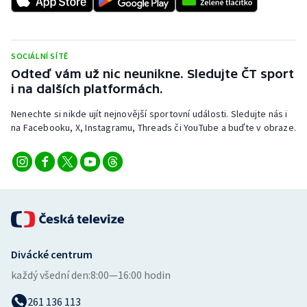
Stolní tenis
Triatlon
SOCIÁLNÍ SÍTĚ
Odteď vám už nic neunikne. Sledujte ČT sport
Veslování
i na dalších platformách.
Vodní slalom
Nenechte si nikde ujít nejnovější sportovní události. Sledujte nás i
na Facebooku, X, Instagramu, Threads či YouTube a buďte v obraze.
Volejbal
Ostatní
Divácké centrum
každý všední den:
8:00—16:00 hodin
261 136 113