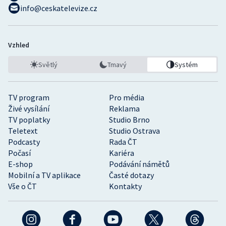
info@ceskatelevize.cz
Vzhled
Světlý
Tmavý
Systém
TV program
Pro média
Živé vysílání
Reklama
TV poplatky
Studio Brno
Teletext
Studio Ostrava
Podcasty
Rada ČT
Počasí
Kariéra
E-shop
Podávání námětů
Mobilní a TV aplikace
Časté dotazy
Vše o ČT
Kontakty