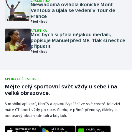
CYKLISTIKA
Niewiadomá ovládla ikonické Mont
Olympijské hry
Ventoux a ujala se vedení v Tour de
France
Před 4 hod
Parasport
ATLETIKA
Moc bych si přála nějakou medaili,
Plavání
popisuje Manuel před ME. Tlak si nechce
připustit
Plážový volejbal
Před 4 hod
Ragby
Rychlobruslení
APLIKACE ČT SPORT
Mějte celý sportovní svět vždy u sebe i na
velké obrazovce.
Rychlostní kanoistika
S mobilní aplikací, HbbTV a apkou iVysílání ve své chytré televizi
Short track
máte ČT sport vždy po ruce. Sledujte přímé přenosy, články a
bonusový obsah kdekoli a kdykoli.
Sportovní střelba