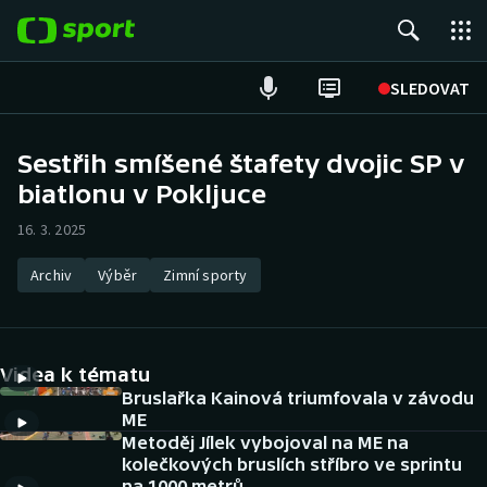
POPULÁRNÍ
SLEDOVAT
Fotbal
Sestřih smíšené štafety dvojic SP v
biatlonu v Pokljuce
Hokej
16. 3. 2025
Tenis
Archiv
Výběr
Zimní sporty
Atletika
Cyklistika
Videa k tématu
DALŠÍ SPORTY
Bruslařka Kainová triumfovala v závodu
ME
Metoděj Jílek vybojoval na ME na
Americký fotbal
NEPŘEHLÉDNĚTE
kolečkových bruslích stříbro ve sprintu
na 1000 metrů