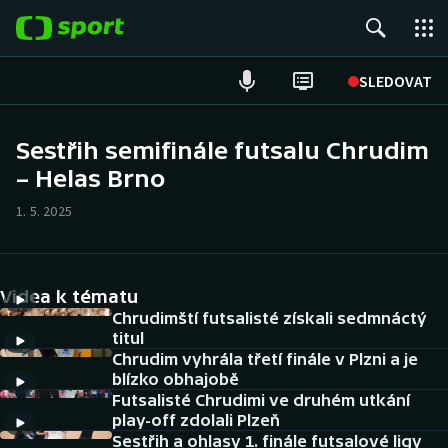
POPULÁRNÍ
SLEDOVAT
Fotbal
Sestřih semifinále futsalu Chrudim
– Helas Brno
Hokej
1. 5. 2025
Tenis
Atletika
Videa k tématu
Cyklistika
Chrudimští futsalisté získali sedmnáctý
titul
Chrudim vyhrála třetí finále v Plzni a je
DALŠÍ SPORTY
blízko obhajobě
Futsalisté Chrudimi ve druhém utkání
Americký fotbal
NEPŘEHLÉDNĚTE
play-off zdolali Plzeň
Sestřih a ohlasy 1. finále futsalové ligy