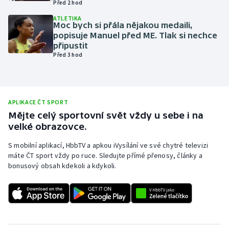
Před 2 hod
Olympijské hry
ATLETIKA
Moc bych si přála nějakou medaili,
popisuje Manuel před ME. Tlak si nechce
Parasport
připustit
Před 3 hod
Plavání
Plážový volejbal
APLIKACE ČT SPORT
Ragby
Mějte celý sportovní svět vždy u sebe i na
velké obrazovce.
Rychlobruslení
S mobilní aplikací, HbbTV a apkou iVysílání ve své chytré televizi
máte ČT sport vždy po ruce. Sledujte přímé přenosy, články a
Rychlostní kanoistika
bonusový obsah kdekoli a kdykoli.
Short track
Sportovní střelba