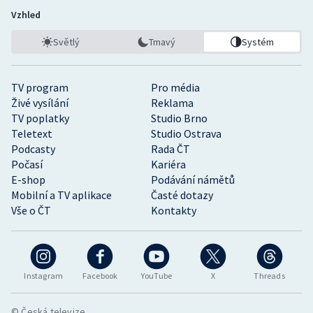
Vzhled
Světlý
Tmavý
Systém
TV program
Pro média
Živé vysílání
Reklama
TV poplatky
Studio Brno
Teletext
Studio Ostrava
Podcasty
Rada ČT
Počasí
Kariéra
E-shop
Podávání námětů
Mobilní a TV aplikace
Časté dotazy
Vše o ČT
Kontakty
Instagram
Facebook
YouTube
X
Threads
© Česká televize