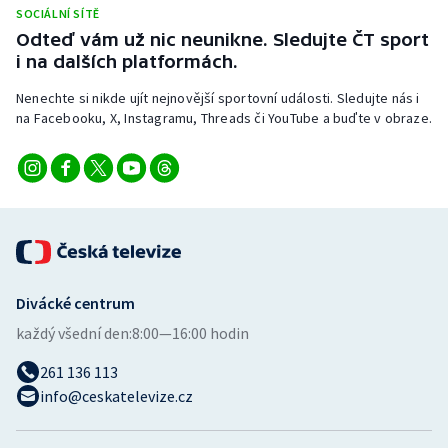
Stolní tenis
SOCIÁLNÍ SÍTĚ
Odteď vám už nic neunikne. Sledujte ČT sport
i na dalších platformách.
Triatlon
Nenechte si nikde ujít nejnovější sportovní události. Sledujte nás i
Veslování
na Facebooku, X, Instagramu, Threads či YouTube a buďte v obraze.
Vodní slalom
Volejbal
Ostatní
Divácké centrum
každý všední den:
8:00—16:00 hodin
261 136 113
info@ceskatelevize.cz