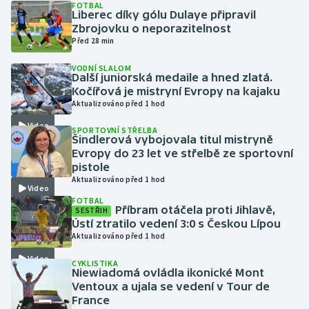
FOTBAL
Liberec díky gólu Dulaye připravil
Zbrojovku o neporazitelnost
Gymnastika
Před 28 min
Házená
VODNÍ SLALOM
Další juniorská medaile a hned zlatá.
Kočířová je mistryní Evropy na kajaku
Jezdectví
Aktualizováno před 1 hod
Video
Judo
SPORTOVNÍ STŘELBA
Šindlerová vybojovala titul mistryně
Evropy do 23 let ve střelbě ze sportovní
Krasobruslení
pistole
Aktualizováno před 1 hod
Video
Lezení
FOTBAL
Příbram otáčela proti Jihlavě,
SESTŘIH
Ústí ztratilo vedení 3:0 s Českou Lípou
Lyže a snowboard
Aktualizováno před 1 hod
Video
Moderní pětiboj
CYKLISTIKA
Niewiadomá ovládla ikonické Mont
Ventoux a ujala se vedení v Tour de
Motorsport
France