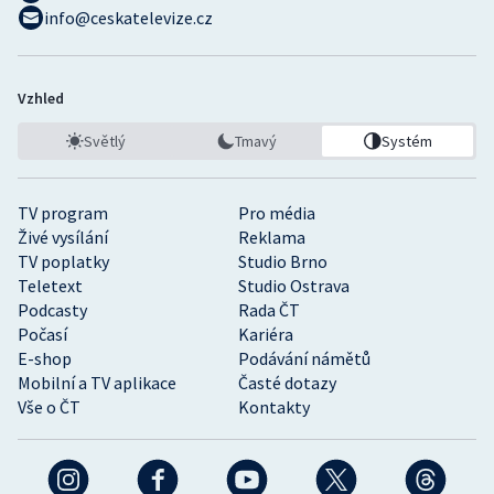
info@ceskatelevize.cz
Vzhled
Světlý
Tmavý
Systém
TV program
Pro média
Živé vysílání
Reklama
TV poplatky
Studio Brno
Teletext
Studio Ostrava
Podcasty
Rada ČT
Počasí
Kariéra
E-shop
Podávání námětů
Mobilní a TV aplikace
Časté dotazy
Vše o ČT
Kontakty