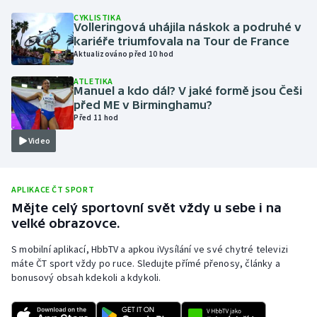
CYKLISTIKA
Olympijské hry
Volleringová uhájila náskok a podruhé v
kariéře triumfovala na Tour de France
Parasport
Aktualizováno před 10 hod
ATLETIKA
Plavání
Manuel a kdo dál? V jaké formě jsou Češi
před ME v Birminghamu?
Před 11 hod
Plážový volejbal
Video
Ragby
Rychlobruslení
APLIKACE ČT SPORT
Mějte celý sportovní svět vždy u sebe i na
velké obrazovce.
Rychlostní kanoistika
S mobilní aplikací, HbbTV a apkou iVysílání ve své chytré televizi
Short track
máte ČT sport vždy po ruce. Sledujte přímé přenosy, články a
bonusový obsah kdekoli a kdykoli.
Sportovní střelba