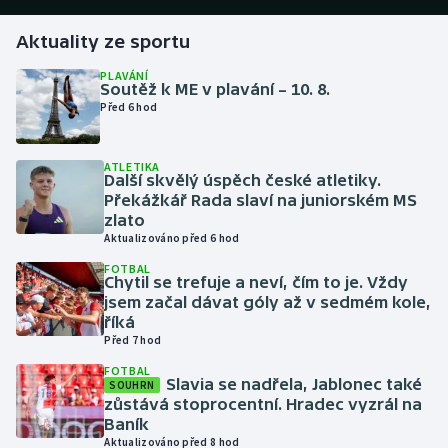
Aktuality ze sportu
Gymnastika
PLAVÁNÍ
Soutěž k ME v plavání – 10. 8.
Házená
Před 6 hod
Jezdectví
ATLETIKA
Další skvělý úspěch české atletiky.
Judo
Překážkář Rada slaví na juniorském MS
zlato
Krasobruslení
Aktualizováno před 6 hod
FOTBAL
Chytil se trefuje a neví, čím to je. Vždy
Lezení
jsem začal dávat góly až v sedmém kole,
říká
Lyže a snowboard
Před 7 hod
FOTBAL
Moderní pětiboj
Slavia se nadřela, Jablonec také
SOUHRN
zůstává stoprocentní. Hradec vyzrál na
Baník
Motorsport
Aktualizováno před 8 hod