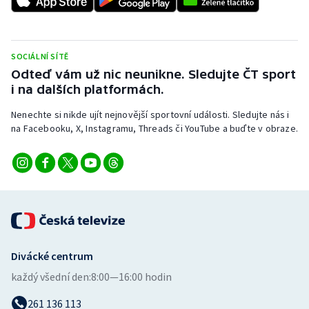
Stolní tenis
Triatlon
SOCIÁLNÍ SÍTĚ
Odteď vám už nic neunikne. Sledujte ČT sport
Veslování
i na dalších platformách.
Vodní slalom
Nenechte si nikde ujít nejnovější sportovní události. Sledujte nás i
na Facebooku, X, Instagramu, Threads či YouTube a buďte v obraze.
Volejbal
Ostatní
Divácké centrum
každý všední den:
8:00—16:00 hodin
261 136 113