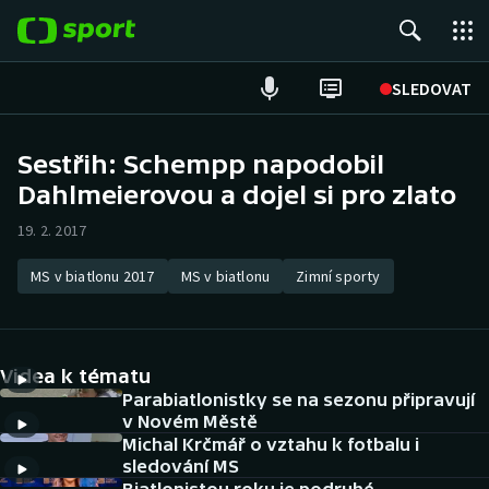
POPULÁRNÍ
SLEDOVAT
Fotbal
Sestřih: Schempp napodobil
Dahlmeierovou a dojel si pro zlato
Hokej
19. 2. 2017
Tenis
MS v biatlonu 2017
MS v biatlonu
Zimní sporty
Atletika
Cyklistika
Videa k tématu
DALŠÍ SPORTY
Parabiatlonistky se na sezonu připravují
v Novém Městě
Michal Krčmář o vztahu k fotbalu i
Americký fotbal
NEPŘEHLÉDNĚTE
sledování MS