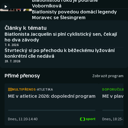
Biatlonistou roku je podruhé
Baseball a softbal
Soutěže
Voborníková
Biatlonisty povedou domácí legendy
Basketbal
Historické návraty
Moravec se Šlesingrem
Články k tématu
Biatlon
Aplikace ČT sport
Biatlonista Jacquelin si plní cyklistický sen, čekají
ho dva závody
Boby a skeleton
AZ kvíz
7. 8. 2026
Štvrtecký si po přechodu k běžeckému lyžování
konkrétní cíle nedává
Box
28. 7. 2026
Curling
Přímé přenosy
Zobrazit program
Dostihy
MULTIPŘENOS
ATLETIKA
DOPORUČUJEM
ME v atletice 2026: dopolední program
ME v plaván
Florbal
Futsal
Dnes
,
11:20
-
14:40
Dnes
,
18:25
-
21
Golf