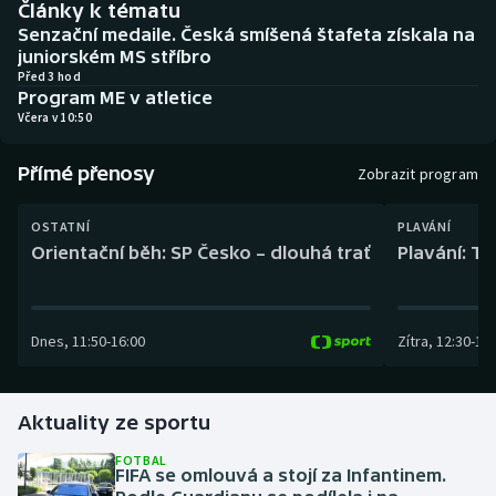
Články k tématu
Baseball a softbal
Soutěže
Senzační medaile. Česká smíšená štafeta získala na
juniorském MS stříbro
Basketbal
Historické návraty
Před 3 hod
Program ME v atletice
Včera v 10:50
Biatlon
Aplikace ČT sport
Přímé přenosy
Boby a skeleton
AZ kvíz
Zobrazit program
Box
OSTATNÍ
PLAVÁNÍ
Orientační běh: SP Česko – dlouhá trať
Plavání: TK
Curling
Dostihy
Dnes
,
11:50
-
16:00
Zítra
,
12:30
-
13:
Florbal
Aktuality ze sportu
Futsal
FOTBAL
FIFA se omlouvá a stojí za Infantinem.
Golf