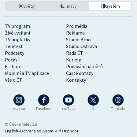
Světlý
Tmavý
Systém
TV program
Pro média
Živé vysílání
Reklama
TV poplatky
Studio Brno
Teletext
Studio Ostrava
Podcasty
Rada ČT
Počasí
Kariéra
E-shop
Podávání námětů
Mobilní a TV aplikace
Časté dotazy
Vše o ČT
Kontakty
Instagram
Facebook
YouTube
X
Threads
© Česká televize
•
•
English
Ochrana soukromí
Přístupnost