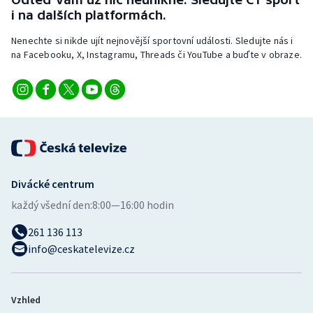
Stolní tenis
i na dalších platformách.
Nenechte si nikde ujít nejnovější sportovní události. Sledujte nás i
Triatlon
na Facebooku, X, Instagramu, Threads či YouTube a buďte v obraze.
Veslování
Vodní slalom
Volejbal
Ostatní
Divácké centrum
každý všední den:
8:00—16:00 hodin
261 136 113
info@ceskatelevize.cz
Vzhled