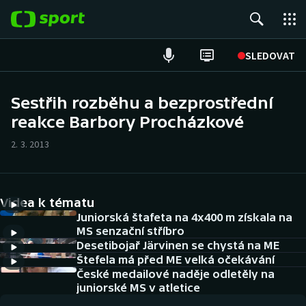
POPULÁRNÍ
SLEDOVAT
Fotbal
Sestřih rozběhu a bezprostřední
reakce Barbory Procházkové
Hokej
2. 3. 2013
Tenis
Atletika
Videa k tématu
Cyklistika
Juniorská štafeta na 4x400 m získala na
MS senzační stříbro
Desetibojař Järvinen se chystá na ME
DALŠÍ SPORTY
Štefela má před ME velká očekávání
České medailové naděje odletěly na
Americký fotbal
NEPŘEHLÉDNĚTE
juniorské MS v atletice