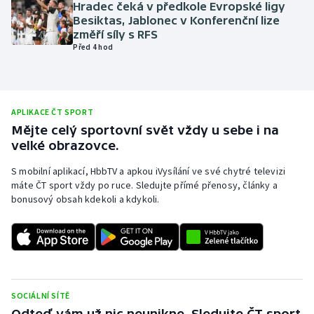
Hradec čeká v předkole Evropské ligy
Olympijské hry
Besiktas, Jablonec v Konferenční lize
změří síly s RFS
Před 4 hod
Parasport
Plavání
APLIKACE ČT SPORT
Plážový volejbal
Mějte celý sportovní svět vždy u sebe i na
velké obrazovce.
Ragby
S mobilní aplikací, HbbTV a apkou iVysílání ve své chytré televizi
máte ČT sport vždy po ruce. Sledujte přímé přenosy, články a
Rychlobruslení
bonusový obsah kdekoli a kdykoli.
Rychlostní kanoistika
Short track
Sportovní střelba
SOCIÁLNÍ SÍTĚ
Odteď vám už nic neunikne. Sledujte ČT sport