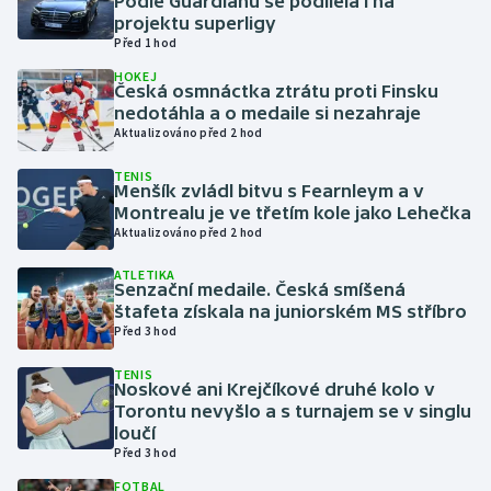
Podle Guardianu se podílela i na
projektu superligy
Před 1 hod
Gymnastika
HOKEJ
Česká osmnáctka ztrátu proti Finsku
Házená
nedotáhla a o medaile si nezahraje
Aktualizováno před 2 hod
Jezdectví
TENIS
Menšík zvládl bitvu s Fearnleym a v
Judo
Montrealu je ve třetím kole jako Lehečka
Aktualizováno před 2 hod
Krasobruslení
ATLETIKA
Senzační medaile. Česká smíšená
štafeta získala na juniorském MS stříbro
Lezení
Před 3 hod
Lyže a snowboard
TENIS
Noskové ani Krejčíkové druhé kolo v
Torontu nevyšlo a s turnajem se v singlu
Moderní pětiboj
loučí
Před 3 hod
Motorsport
FOTBAL