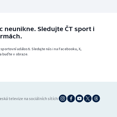
 neunikne. Sledujte ČT sport i
ormách.
 sportovní události. Sledujte nás i na Facebooku, X,
a buďte v obraze.
eská televize na sociálních sítích: