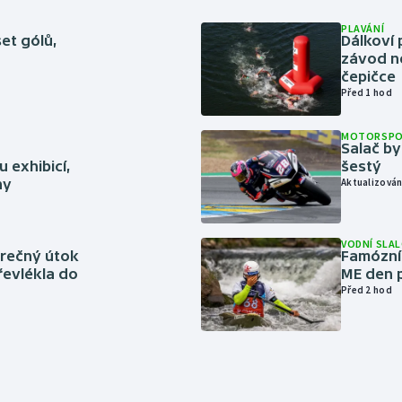
PLAVÁNÍ
set gólů,
Dálkoví 
závod n
čepičce
Před 1 hod
MOTORSP
Salač by
 exhibicí,
šestý
hy
Aktualizován
VODNÍ SLA
ěrečný útok
Famózní 
řevlékla do
ME den p
Před 2 hod