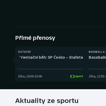
Curling
Dostihy
Florbal
Futsal
Přímé přenosy
Golf
OSTATNÍ
BASEBALL A
Orientační běh: SP Česko – štafeta
Baseball
Gymnastika
Zítra
,
10:50
-
15:00
Zítra
,
12:55
-
Aktuality ze sportu