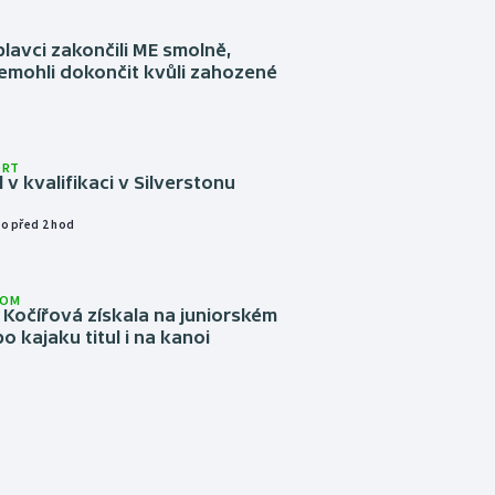
plavci zakončili ME smolně,
emohli dokončit kvůli zahozené
ORT
l v kvalifikaci v Silverstonu
o před 2 hod
LOM
Kočířová získala na juniorském
o kajaku titul i na kanoi