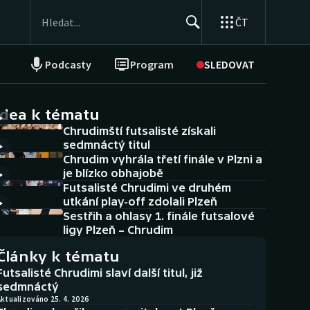
ČT
Podcasty
Program
SLEDOVAT
NEPŘEHLÉDNĚTE
Soutěže
idea k tématu
Chrudimští futsalisté získali
Historické návraty
sedmnáctý titul
Chrudim vyhrála třetí finále v Plzni a
Aplikace ČT sport
je blízko obhajobě
Futsalisté Chrudimi ve druhém
AZ kvíz
utkání play-off zdolali Plzeň
Sestřih a ohlasy 1. finále futsalové
ligy Plzeň – Chrudim
Články k tématu
Futsalisté Chrudimi slaví další titul, již
sedmnáctý
ktualizováno 25. 4. 2026