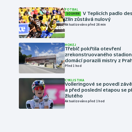
FOTBAL
V Teplicích padlo de
SOUHRN
Zlín zůstává nulový
Aktualizováno před 26 min
HOKEJ
Třebíč pokřtila otevření
zrekonstruovaného stadionu
domácí porazili mistry z Pra
Před 1 hod
CYKLISTIKA
Volleringové se povedl záv
a před poslední etapou se p
žlutého
Aktualizováno před 1 hod