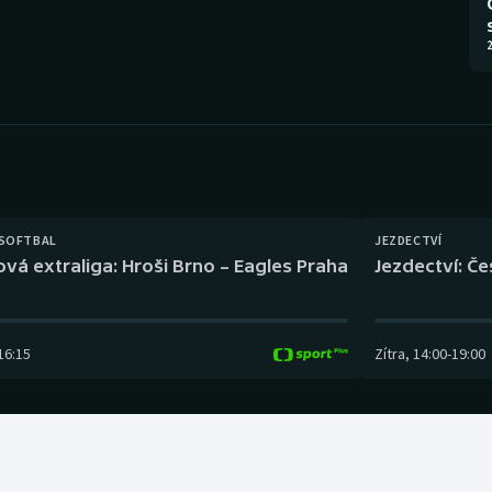
Moderní pětiboj
Triatlon
2
Motorsport
Veslování
Olympijské hry
Vodní slalom
Parasport
Volejbal
Plavání
Ostatní
 SOFTBAL
JEZDECTVÍ
ová extraliga: Hroši Brno – Eagles Praha
Jezdectví: Č
Plážový volejbal
16:15
Zítra
,
14:00
-
19:00