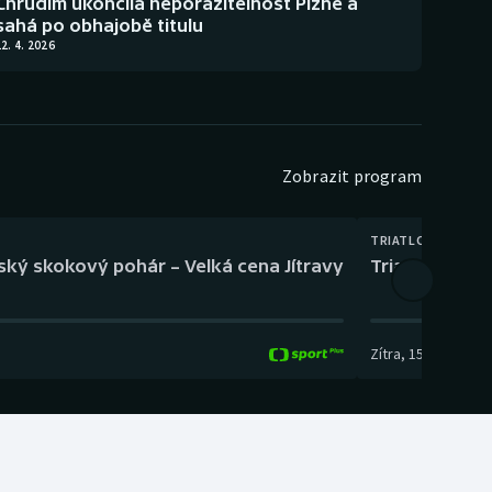
Chrudim ukončila neporazitelnost Plzně a
sahá po obhajobě titulu
2. 4. 2026
Zobrazit program
TRIATLON
eský skokový pohár – Velká cena Jítravy
Triatlon: XTE
Zítra
,
15:00
-
16:10