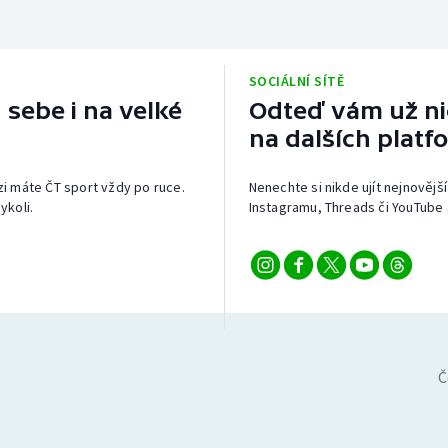
SOCIÁLNÍ SÍTĚ
 sebe i na velké
Odteď vám už nic
na dalších platf
izi máte ČT sport vždy po ruce.
Nenechte si nikde ujít nejnovější
ykoli.
Instagramu, Threads či YouTube 
Č