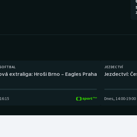
Moderní pětiboj
Triatlon
2
Motorsport
Veslování
Olympijské hry
Vodní slalom
Parasport
Volejbal
Plavání
Ostatní
 SOFTBAL
JEZDECTVÍ
ová extraliga: Hroši Brno – Eagles Praha
Jezdectví: Č
Plážový volejbal
16:15
Dnes
,
14:00
-
19:00