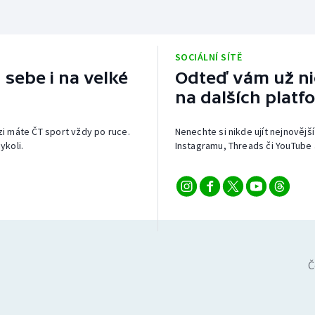
SOCIÁLNÍ SÍTĚ
 sebe i na velké
Odteď vám už nic
na dalších platf
izi máte ČT sport vždy po ruce.
Nenechte si nikde ujít nejnovější
ykoli.
Instagramu, Threads či YouTube 
Č