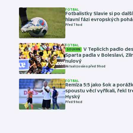
FOTBAL
Fotbalistky Slavie si po dalš
hlavní fázi evropských pohá
Před 7 hod
FOTBAL
V Teplicích padlo de
SOUHRN
Sparta padla v Boleslavi, Zl
nulový
Aktualizováno před 9 hod
FOTBAL
Remíza 5:5 jako šok a porážka
spoustu věcí vyříkali, řekl t
Hyský
Před 9 hod