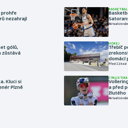
BASKETBAL
í prohře
Basketb
rů nezahrají
Satoran
Aktualizován
HOKEJ
set gólů,
Třebíč p
ín zůstává
zrekons
domácí p
Před 12 hod
CYKLISTIKA
. Kluci si
Volleri
renér Plzně
a před p
žlutého
Aktualizován