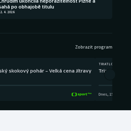
Chrudim ukončila neporazitelnost Plzně a
sahá po obhajobě titulu
2. 4. 2026
Zobrazit program
TRIATLON
eský skokový pohár – Velká cena Jítravy
Triatlon: XTE
Dnes
,
15:00
-
16:10