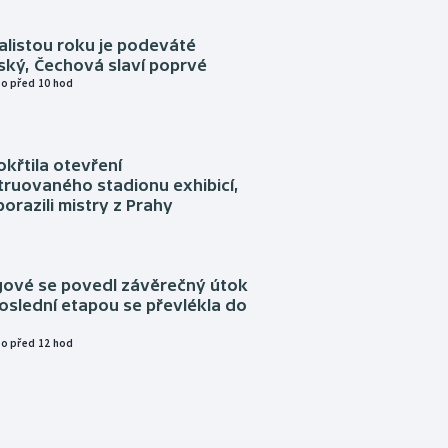
alistou roku je podeváté
ský, Čechová slaví poprvé
o před 10 hod
okřtila otevření
truovaného stadionu exhibicí,
orazili mistry z Prahy
ngové se povedl závěrečný útok
oslední etapou se převlékla do
o před 12 hod