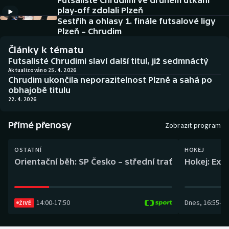
Futsalisté Chrudimi ve druhém utkání
Baseball a softbal
Soutěže
play-off zdolali Plzeň
Sestřih a ohlasy 1. finále futsalové ligy
Basketbal
Historické návraty
Plzeň – Chrudim
Články k tématu
Biatlon
Aplikace ČT sport
Futsalisté Chrudimi slaví další titul, již sedmnáctý
Aktualizováno 25. 4. 2026
Chrudim ukončila neporazitelnost Plzně a sahá po
Boby a skeleton
AZ kvíz
obhajobě titulu
22. 4. 2026
Box
Přímé přenosy
Zobrazit program
Curling
OSTATNÍ
HOKEJ
Dostihy
Orientační běh: SP Česko – střední trať
Hokej: Exh
Florbal
14:00
-
17:50
Dnes
,
16:55
-
19
Futsal
ŽIVĚ
Golf