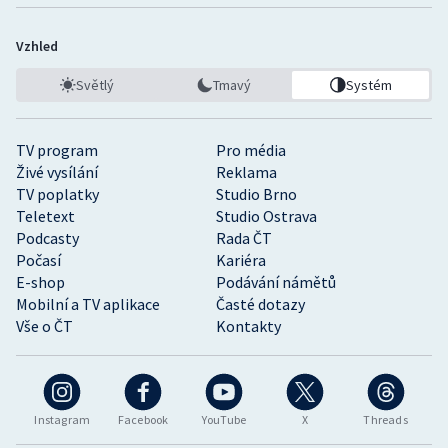
Vzhled
Světlý
Tmavý
Systém
TV program
Pro média
Živé vysílání
Reklama
TV poplatky
Studio Brno
Teletext
Studio Ostrava
Podcasty
Rada ČT
Počasí
Kariéra
E-shop
Podávání námětů
Mobilní a TV aplikace
Časté dotazy
Vše o ČT
Kontakty
Instagram
Facebook
YouTube
X
Threads