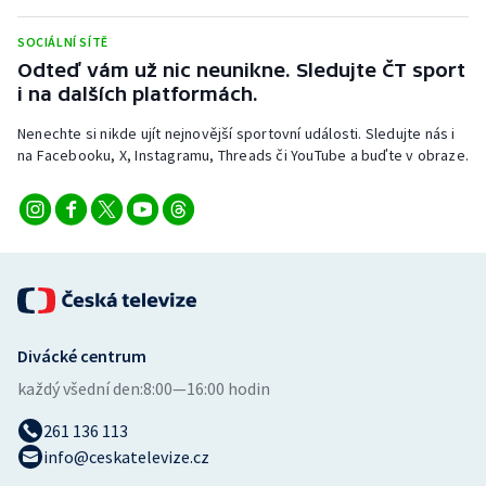
Stolní tenis
SOCIÁLNÍ SÍTĚ
Triatlon
Odteď vám už nic neunikne. Sledujte ČT sport
i na dalších platformách.
Veslování
Nenechte si nikde ujít nejnovější sportovní události. Sledujte nás i
na Facebooku, X, Instagramu, Threads či YouTube a buďte v obraze.
Vodní slalom
Volejbal
Ostatní
Divácké centrum
každý všední den:
8:00—16:00 hodin
261 136 113
info@ceskatelevize.cz