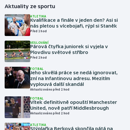
Aktuality ze sportu
Gymnastika
ATLETIKA
Kvalifikace a finále v jeden den? Asi si
nás pletou s vícebojaři, rýpl si Staněk
Házená
Před 1 hod
Jezdectví
VESLOVÁNÍ
Párová čtyřka juniorek si vyjela v
Plovdivu světové stříbro
Judo
Před 2 hod
Krasobruslení
FOTBAL
Jeho skvělá práce se nedá ignorovat,
zní na Infantinovu adresu. Mezitím
Lezení
vyplouvá další skandál
Aktualizováno před 2 hod
Lyže a snowboard
FOTBAL
Vítek definitivně opouští Manchester
United, nově patří Middlesbrough
Moderní pětiboj
Aktualizováno před 2 hod
Motorsport
ATLETIKA
Stýplařka Berková skončila pátá na