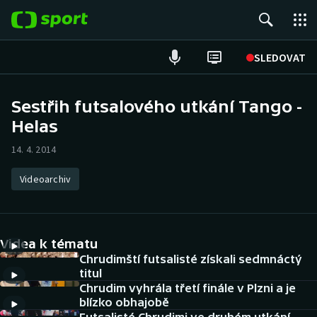
POPULÁRNÍ
SLEDOVAT
Fotbal
Sestřih futsalového utkání Tango -
Helas
Hokej
14. 4. 2014
Tenis
Videoarchiv
Atletika
Cyklistika
Videa k tématu
DALŠÍ SPORTY
Chrudimští futsalisté získali sedmnáctý
titul
Chrudim vyhrála třetí finále v Plzni a je
Americký fotbal
NEPŘEHLÉDNĚTE
blízko obhajobě