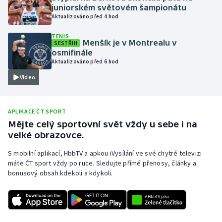
juniorském světovém šampionátu
Olympijské hry
Aktualizováno před 4 hod
TENIS
Parasport
Menšík je v Montrealu v
SESTŘIH
osmifinále
Plavání
Aktualizováno před 6 hod
Video
Plážový volejbal
Ragby
APLIKACE ČT SPORT
Mějte celý sportovní svět vždy u sebe i na
Rychlobruslení
velké obrazovce.
S mobilní aplikací, HbbTV a apkou iVysílání ve své chytré televizi
Rychlostní kanoistika
máte ČT sport vždy po ruce. Sledujte přímé přenosy, články a
bonusový obsah kdekoli a kdykoli.
Short track
Sportovní střelba