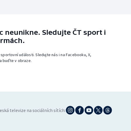
 neunikne. Sledujte ČT sport i
ormách.
 sportovní události. Sledujte nás i na Facebooku, X,
a buďte v obraze.
eská televize na sociálních sítích: