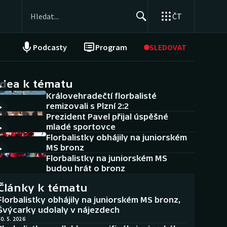
ČT
Podcasty
Program
SLEDOVAT
NEPŘEHLÉDNĚTE
Soutěže
idea k tématu
Královehradečtí florbalisté
Historické návraty
remizovali s Plzní 2:2
Prezident Pavel přijal úspěšné
Aplikace ČT sport
mladé sportovce
Florbalistky obhájily na juniorském
AZ kvíz
MS bronz
Florbalistky na juniorském MS
budou hrát o bronz
Články k tématu
Florbalistky obhájily na juniorském MS bronz,
Švýcarky udolaly v nájezdech
0. 5. 2026