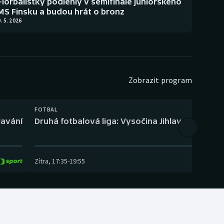
Florbalistky podlehly v semifinále juniorského
MS Finsku a budou hrát o bronz
. 5. 2026
Zobrazit program
FOTBAL
lavání
Druhá fotbalová liga: Vysočina Jihlava – Fotbal
Zítra
,
17:35
-
19:55