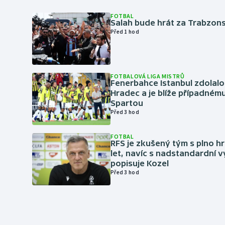
FOTBAL
Salah bude hrát za Trabzon
Před 1 hod
FOTBALOVÁ LIGA MISTRŮ
Fenerbahce Istanbul zdolalo
Hradec a je blíže případném
Spartou
Před 3 hod
FOTBAL
RFS je zkušený tým s plno hr
let, navíc s nadstandardní 
popisuje Kozel
Před 3 hod