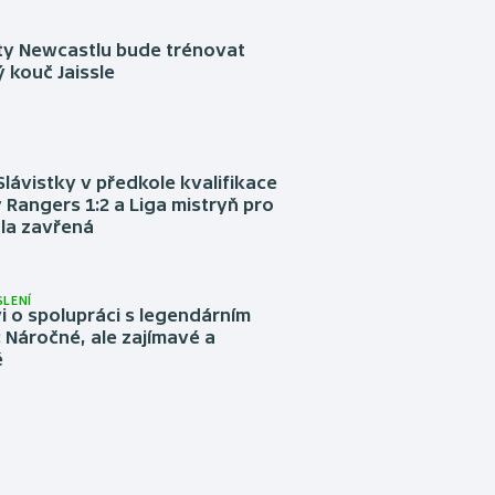
sty Newcastlu bude trénovat
 kouč Jaissle
Slávistky v předkole kvalifikace
 Rangers 1:2 a Liga mistryň pro
la zavřená
LENÍ
 o spolupráci s legendárním
Náročné, ale zajímavé a
é