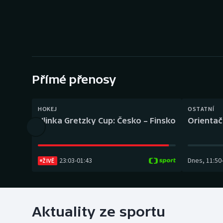
Curling
Dostihy
Florbal
Futsal
Přímé přenosy
Golf
HOKEJ
OSTATNÍ
Hlinka Gretzky Cup: Česko – Finsko
Orientač
Gymnastika
23:03
-
01:43
Dnes
,
11:50
ŽIVĚ
Aktuality ze sportu