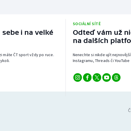
SOCIÁLNÍ SÍTĚ
 sebe i na velké
Odteď vám už nic
na dalších platf
izi máte ČT sport vždy po ruce.
Nenechte si nikde ujít nejnovější
ykoli.
Instagramu, Threads či YouTube 
Č