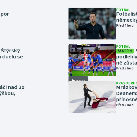
FOTBAL
spor
Fotbali
německý
Před 4 hod
FOTBAL
 Štýrský
SESTŘIH
u duelu se
podlehly
ně zůsta
Před 5 hod
Video
KRASOBRUS
áči nad 30
Mrázkovi
výškou,
Deanem: 
přínosn
Před 5 hod