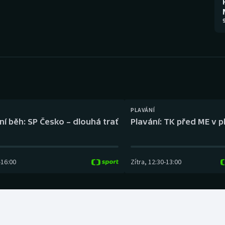
Moderní pětiboj
Triatlon
9
Motorsport
Veslování
Olympijské hry
Vodní slalom
Parasport
Volejbal
Plavání
Ostatní
PLAVÁNÍ
ní běh: SP Česko – dlouhá trať
Plavání: TK před ME v p
Plážový volejbal
-
16:00
Zítra
,
12:30
-
13:00