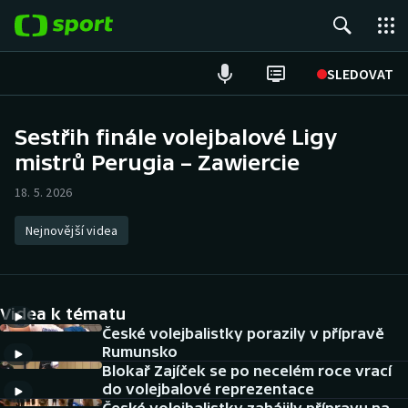
POPULÁRNÍ
SLEDOVAT
Fotbal
Sestřih finále volejbalové Ligy
mistrů Perugia – Zawiercie
Hokej
18. 5. 2026
Tenis
Nejnovější videa
Atletika
Cyklistika
Videa k tématu
DALŠÍ SPORTY
České volejbalistky porazily v přípravě
Rumunsko
Blokař Zajíček se po necelém roce vrací
Americký fotbal
NEPŘEHLÉDNĚTE
do volejbalové reprezentace