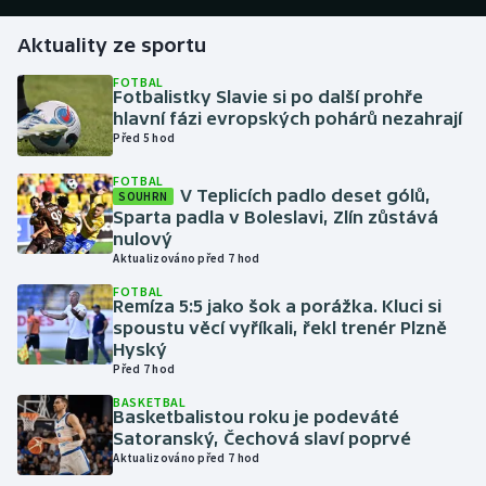
Aktuality ze sportu
Gymnastika
FOTBAL
Fotbalistky Slavie si po další prohře
Házená
hlavní fázi evropských pohárů nezahrají
Před 5 hod
Jezdectví
FOTBAL
V Teplicích padlo deset gólů,
SOUHRN
Judo
Sparta padla v Boleslavi, Zlín zůstává
nulový
Krasobruslení
Aktualizováno před 7 hod
FOTBAL
Remíza 5:5 jako šok a porážka. Kluci si
Lezení
spoustu věcí vyříkali, řekl trenér Plzně
Hyský
Lyže a snowboard
Před 7 hod
BASKETBAL
Moderní pětiboj
Basketbalistou roku je podeváté
Satoranský, Čechová slaví poprvé
Aktualizováno před 7 hod
Motorsport