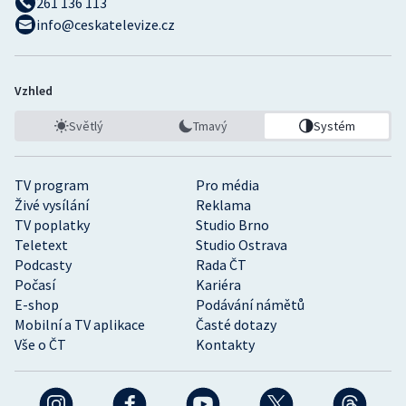
261 136 113
info@ceskatelevize.cz
Vzhled
Světlý
Tmavý
Systém
TV program
Pro média
Živé vysílání
Reklama
TV poplatky
Studio Brno
Teletext
Studio Ostrava
Podcasty
Rada ČT
Počasí
Kariéra
E-shop
Podávání námětů
Mobilní a TV aplikace
Časté dotazy
Vše o ČT
Kontakty