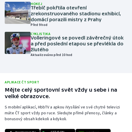
HOKEJ
Třebíč pokřtila otevření
Olympijské hry
zrekonstruovaného stadionu exhibicí,
domácí porazili mistry z Prahy
Parasport
Před 9 hod
CYKLISTIKA
Plavání
Volleringové se povedl závěrečný útok
a před poslední etapou se převlékla do
žlutého
Plážový volejbal
Aktualizováno před 10 hod
Ragby
Rychlobruslení
APLIKACE ČT SPORT
Mějte celý sportovní svět vždy u sebe i na
Rychlostní kanoistika
velké obrazovce.
S mobilní aplikací, HbbTV a apkou iVysílání ve své chytré televizi
Short track
máte ČT sport vždy po ruce. Sledujte přímé přenosy, články a
bonusový obsah kdekoli a kdykoli.
Sportovní střelba