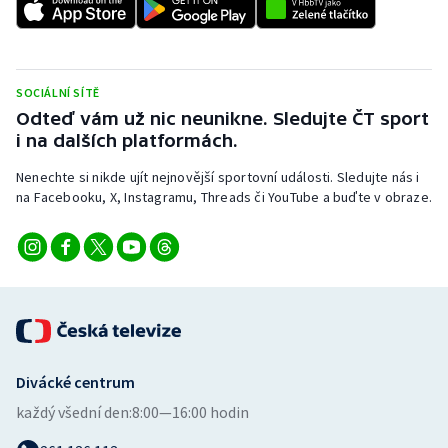
Stolní tenis
Triatlon
SOCIÁLNÍ SÍTĚ
Veslování
Odteď vám už nic neunikne. Sledujte ČT sport
i na dalších platformách.
Vodní slalom
Nenechte si nikde ujít nejnovější sportovní události. Sledujte nás i
na Facebooku, X, Instagramu, Threads či YouTube a buďte v obraze.
Volejbal
Ostatní
Divácké centrum
každý všední den:
8:00—16:00 hodin