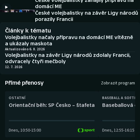
České volejbalistky zahájily přípravu na
Baseball a softbal
Soutěže
domácí ME
České volejbalistky na závěr Ligy národů
Basketbal
Historické návraty
porazily Francii
Články k tématu
Biatlon
Aplikace ČT sport
Volejbalistky načaly přípravu na domácí ME vítězně
a ukázaly maskota
Boby a skeleton
AZ kvíz
Aktualizováno 6. 8. 2026
Volejbalistky na závěr Ligy národů zdolaly Francii,
odvracely čtyři mečboly
Box
12. 7. 2026
Curling
Přímé přenosy
Zobrazit program
Dostihy
OSTATNÍ
BASEBALL A SOFTBA
Orientační běh: SP Česko – štafeta
Baseballová ex
Florbal
Futsal
Dnes
,
10:50
-
15:00
Dnes
,
12:55
-
16:15
Golf