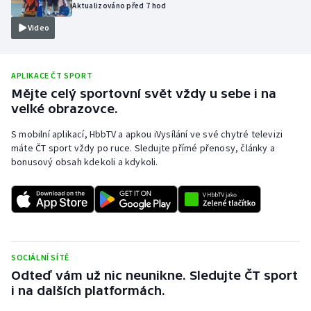
Aktualizováno před 7 hod
Olympijské hry
Video
Parasport
APLIKACE ČT SPORT
Plavání
Mějte celý sportovní svět vždy u sebe i na
velké obrazovce.
Plážový volejbal
S mobilní aplikací, HbbTV a apkou iVysílání ve své chytré televizi
máte ČT sport vždy po ruce. Sledujte přímé přenosy, články a
Ragby
bonusový obsah kdekoli a kdykoli.
Rychlobruslení
Rychlostní kanoistika
Short track
SOCIÁLNÍ SÍTĚ
Odteď vám už nic neunikne. Sledujte ČT sport
Sportovní střelba
i na dalších platformách.