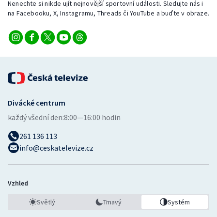
Nenechte si nikde ujít nejnovější sportovní události. Sledujte nás i
Stolní tenis
na Facebooku, X, Instagramu, Threads či YouTube a buďte v obraze.
Triatlon
Veslování
Vodní slalom
Volejbal
Divácké centrum
každý všední den:
8:00—16:00 hodin
Ostatní
261 136 113
info@ceskatelevize.cz
Vzhled
Světlý
Tmavý
Systém