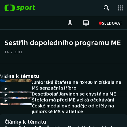
POPULÁRNÍ
SLEDOVAT
Fotbal
Sestřih dopoledního programu ME
Hokej
14. 7. 2011
Tenis
Videa k tématu
Atletika
Juniorská štafeta na 4x400 m získala na
MS senzační stříbro
Cyklistika
Desetibojař Järvinen se chystá na ME
Štefela má před ME velká očekávání
DALŠÍ SPORTY
České medailové naděje odletěly na
juniorské MS v atletice
Americký fotbal
NEPŘEHLÉDNĚTE
Články k tématu