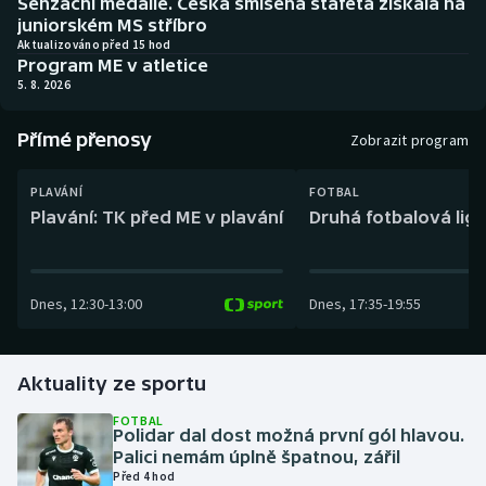
Senzační medaile. Česká smíšená štafeta získala na
Baseball a softbal
Soutěže
juniorském MS stříbro
Aktualizováno před 15 hod
Program ME v atletice
Basketbal
Historické návraty
5. 8. 2026
Biatlon
Aplikace ČT sport
Přímé přenosy
Zobrazit program
Boby a skeleton
AZ kvíz
PLAVÁNÍ
FOTBAL
Plavání: TK před ME v plavání
Druhá fotbalová liga
Box
Curling
Dnes
,
12:30
-
13:00
Dnes
,
17:35
-
19:55
Dostihy
Florbal
Aktuality ze sportu
FOTBAL
Futsal
Polidar dal dost možná první gól hlavou.
Palici nemám úplně špatnou, zářil
Před 4 hod
Golf