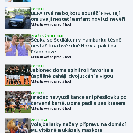
FOTBAL
UEFA trvá na bojkotu soutěží FIFA. Její
Gymnastika
omluva jí nestačí a Infantinovi už nevěří
Aktualizováno před 4 hod
Házená
PLÁŽOVÝ VOLEJBAL
Šépka se Sedlákem v Hamburku těsně
Jezdectví
nestačili na hvězdné Nory a pak i na
Francouze
Judo
Aktualizováno před 5 hod
FOTBAL
Jablonec doma splnil roli favorita a
Krasobruslení
úspěšně zahájil dvojutkání s Rigou
Aktualizováno před 5 hod
Lezení
FOTBAL
Hradec nevyužil šance ani přesilovku po
Lyže a snowboard
červené kartě. Doma padl s Besiktasem
Aktualizováno před 6 hod
Moderní pětiboj
VOLEJBAL
Volejbalistky načaly přípravu na domácí
Motorsport
ME vítězně a ukázaly maskota