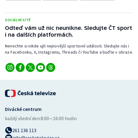
Stolní tenis
Triatlon
SOCIÁLNÍ SÍTĚ
Odteď vám už nic neunikne. Sledujte ČT sport
Veslování
i na dalších platformách.
Nenechte si nikde ujít nejnovější sportovní události. Sledujte nás i
Vodní slalom
na Facebooku, X, Instagramu, Threads či YouTube a buďte v obraze.
Volejbal
Ostatní
Divácké centrum
každý všední den:
8:00—16:00 hodin
261 136 113
info@ceskatelevize.cz