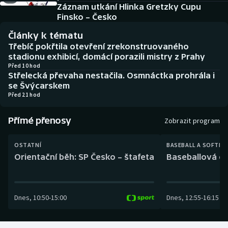
Baseball a softbal
Soutěže
Záznam utkání Hlinka Gretzky Cupu
Finsko – Česko
Basketbal
Historické návraty
Články k tématu
Třebíč pokřtila otevření zrekonstruovaného
Biatlon
Aplikace ČT sport
stadionu exhibicí, domácí porazili mistry z Prahy
Před 10 hod
Střelecká převaha nestačila. Osmnáctka prohrála i
Boby a skeleton
AZ kvíz
se Švýcarskem
Před 21 hod
Box
Přímé přenosy
Zobrazit program
Curling
OSTATNÍ
BASEBALL A SOFTBA
Dostihy
Orientační běh: SP Česko – štafeta
Baseballová ex
Florbal
Dnes
,
10:50
-
15:00
Dnes
,
12:55
-
16:15
Futsal
Golf