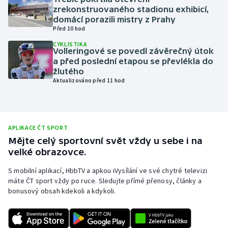
zrekonstruovaného stadionu exhibicí,
Olympijské hry
domácí porazili mistry z Prahy
Před 10 hod
Parasport
CYKLISTIKA
Volleringové se povedl závěrečný útok
a před poslední etapou se převlékla do
Plavání
žlutého
Aktualizováno před 11 hod
Plážový volejbal
Ragby
APLIKACE ČT SPORT
Rychlobruslení
Mějte celý sportovní svět vždy u sebe i na
velké obrazovce.
Rychlostní kanoistika
S mobilní aplikací, HbbTV a apkou iVysílání ve své chytré televizi
máte ČT sport vždy po ruce. Sledujte přímé přenosy, články a
Short track
bonusový obsah kdekoli a kdykoli.
Sportovní střelba