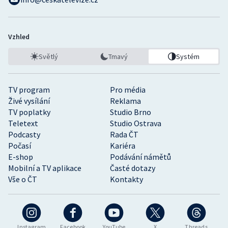
Vzhled
Světlý
Tmavý
Systém
TV program
Pro média
Živé vysílání
Reklama
TV poplatky
Studio Brno
Teletext
Studio Ostrava
Podcasty
Rada ČT
Počasí
Kariéra
E-shop
Podávání námětů
Mobilní a TV aplikace
Časté dotazy
Vše o ČT
Kontakty
Instagram
Facebook
YouTube
X
Threads