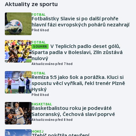
Aktuality ze sportu
Gymnastika
FOTBAL
Fotbalistky Slavie si po další prohře
hlavní fázi evropských pohárů nezahrají
Házená
Před 6 hod
FOTBAL
Jezdectví
V Teplicích padlo deset gólů,
SOUHRN
Sparta padla v Boleslavi, Zlín zůstává
Judo
nulový
Aktualizováno před 7 hod
Krasobruslení
FOTBAL
Remíza 5:5 jako šok a porážka. Kluci si
spoustu věcí vyříkali, řekl trenér Plzně
Lezení
Hyský
Před 8 hod
Lyže a snowboard
BASKETBAL
Basketbalistou roku je podeváté
Satoranský, Čechová slaví poprvé
Moderní pětiboj
Aktualizováno před 8 hod
Motorsport
HOKEJ
Třebíč pokřtila otevření