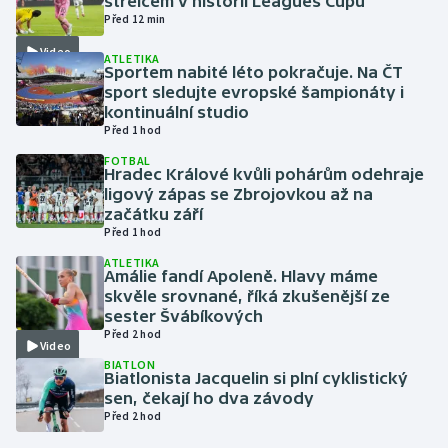
střelcem v historii Leagues Cupu
Před 12 min
Gymnastika
Video
ATLETIKA
Sportem nabité léto pokračuje. Na ČT
sport sledujte evropské šampionáty i
Házená
kontinuální studio
Před 1 hod
Jezdectví
FOTBAL
Hradec Králové kvůli pohárům odehraje
Judo
ligový zápas se Zbrojovkou až na
začátku září
Před 1 hod
Krasobruslení
ATLETIKA
Amálie fandí Apoleně. Hlavy máme
Lezení
skvěle srovnané, říká zkušenější ze
sester Švábíkových
Lyže a snowboard
Před 2 hod
Video
BIATLON
Biatlonista Jacquelin si plní cyklistický
Moderní pětiboj
sen, čekají ho dva závody
Před 2 hod
Motorsport