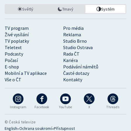
Světlý
Tmavý
Systém
TV program
Pro média
Živé vysílání
Reklama
TV poplatky
Studio Brno
Teletext
Studio Ostrava
Podcasty
Rada ČT
Počasí
Kariéra
E-shop
Podávání námětů
Mobilní a TV aplikace
Časté dotazy
Vše o ČT
Kontakty
Instagram
Facebook
YouTube
X
Threads
© Česká televize
•
•
English
Ochrana soukromí
Přístupnost