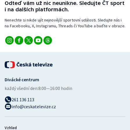
Odteď vám už nic neunikne. Sledujte ČT sport
Stolní tenis
i na dalších platformách.
Triatlon
Nenechte si nikde ujít nejnovější sportovní události. Sledujte nás i
na Facebooku, X, Instagramu, Threads či YouTube a buďte v obraze.
Veslování
Vodní slalom
Volejbal
Ostatní
Divácké centrum
každý všední den:
8:00—16:00 hodin
261 136 113
info@ceskatelevize.cz
Vzhled