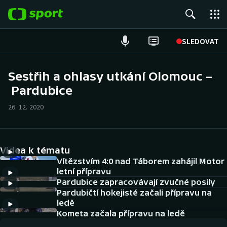
POPULÁRNÍ
SLEDOVAT
Fotbal
Sestřih a ohlasy utkání Olomouc –
Pardubice
Hokej
26. 12. 2020
Tenis
Atletika
Videa k tématu
Cyklistika
Vítězstvím 4:0 nad Táborem zahájil Motor
letní přípravu
Pardubice zapracovávají zvučné posily
DALŠÍ SPORTY
Pardubičtí hokejisté začali přípravu na
ledě
Americký fotbal
NEPŘEHLÉDNĚTE
Kometa začala přípravu na ledě