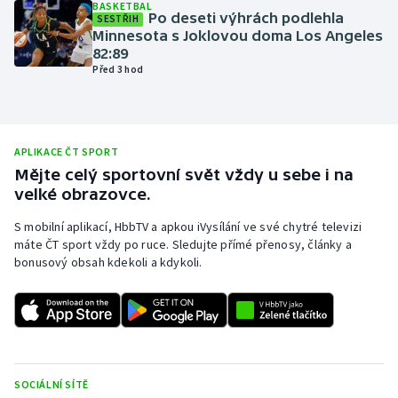
BASKETBAL
Po deseti výhrách podlehla
SESTŘIH
Olympijské hry
Minnesota s Joklovou doma Los Angeles
82:89
Parasport
Před 3 hod
Plavání
APLIKACE ČT SPORT
Plážový volejbal
Mějte celý sportovní svět vždy u sebe i na
velké obrazovce.
Ragby
S mobilní aplikací, HbbTV a apkou iVysílání ve své chytré televizi
Rychlobruslení
máte ČT sport vždy po ruce. Sledujte přímé přenosy, články a
bonusový obsah kdekoli a kdykoli.
Rychlostní kanoistika
Short track
Sportovní střelba
SOCIÁLNÍ SÍTĚ