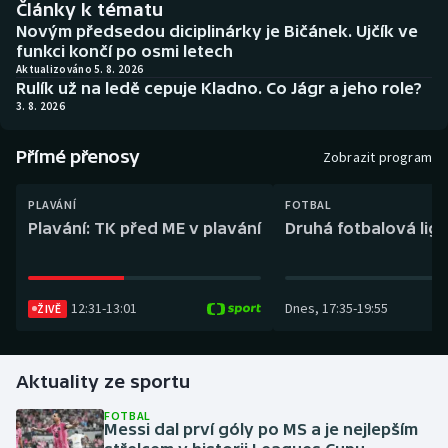
Články k tématu
Baseball a softbal
Soutěže
Novým předsedou diciplinárky je Bičánek. Ujčík ve
funkci končí po osmi letech
Basketbal
Historické návraty
Aktualizováno 5. 8. 2026
Rulík už na ledě cepuje Kladno. Co Jágr a jeho role?
3. 8. 2026
Biatlon
Aplikace ČT sport
Přímé přenosy
Boby a skeleton
AZ kvíz
Zobrazit program
Box
PLAVÁNÍ
FOTBAL
Plavání: TK před ME v plavání
Druhá fotbalová liga
Curling
Dostihy
12:31
-
13:01
Dnes
,
17:35
-
19:55
ŽIVĚ
Florbal
Aktuality ze sportu
Futsal
FOTBAL
Messi dal prví góly po MS a je nejlepším
Golf