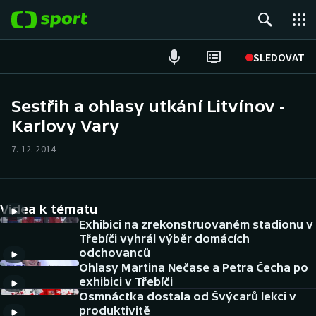
POPULÁRNÍ
SLEDOVAT
Fotbal
Sestřih a ohlasy utkání Litvínov -
Karlovy Vary
Hokej
7. 12. 2014
Tenis
Atletika
Videa k tématu
Cyklistika
Exhibici na zrekonstruovaném stadionu v
Třebíči vyhrál výběr domácích
odchovanců
DALŠÍ SPORTY
Ohlasy Martina Nečase a Petra Čecha po
exhibici v Třebíči
Americký fotbal
NEPŘEHLÉDNĚTE
Osmnáctka dostala od Švýcarů lekci v
produktivitě