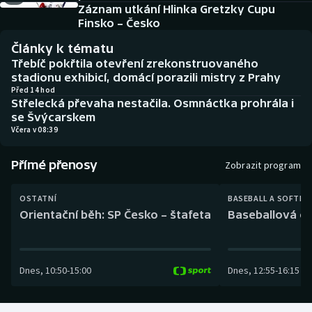
Baseball a softbal
Soutěže
Záznam utkání Hlinka Gretzky Cupu
Finsko – Česko
Basketbal
Historické návraty
Články k tématu
Třebíč pokřtila otevření zrekonstruovaného
Biatlon
Aplikace ČT sport
stadionu exhibicí, domácí porazili mistry z Prahy
Před 14 hod
Střelecká převaha nestačila. Osmnáctka prohrála i
Boby a skeleton
AZ kvíz
se Švýcarskem
Včera v 08:39
Box
Přímé přenosy
Zobrazit program
Curling
OSTATNÍ
BASEBALL A SOFTBA
Dostihy
Orientační běh: SP Česko – štafeta
Baseballová ex
Florbal
Dnes
,
10:50
-
15:00
Dnes
,
12:55
-
16:15
Futsal
Golf