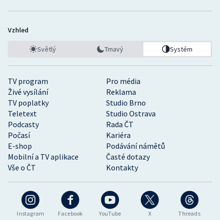
Vzhled
Světlý
Tmavý
Systém
TV program
Pro média
Živé vysílání
Reklama
TV poplatky
Studio Brno
Teletext
Studio Ostrava
Podcasty
Rada ČT
Počasí
Kariéra
E-shop
Podávání námětů
Mobilní a TV aplikace
Časté dotazy
Vše o ČT
Kontakty
Instagram
Facebook
YouTube
X
Threads