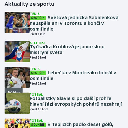
Aktuality ze sportu
Gymnastika
TENIS
Světová jednička Sabalenková
SESTŘIH
neuspěla ani v Torontu a končí v
Házená
osmifinále
Před 1 min
Jezdectví
ATLETIKA
Tyčkařka Krutilová je juniorskou
mistryní světa
Judo
Před 1 hod
Krasobruslení
TENIS
Lehečka v Montrealu dohrál v
SESTŘIH
osmifinále
Lezení
Před 2 hod
Video
FOTBAL
Lyže a snowboard
Fotbalistky Slavie si po další prohře
hlavní fázi evropských pohárů nezahrají
Moderní pětiboj
Před 10 hod
FOTBAL
Motorsport
V Teplicích padlo deset gólů,
SOUHRN