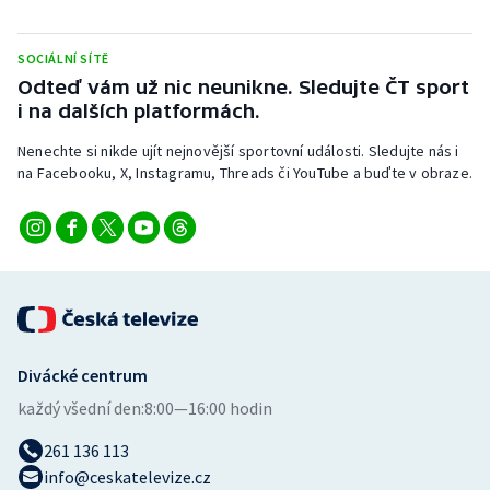
Stolní tenis
SOCIÁLNÍ SÍTĚ
Triatlon
Odteď vám už nic neunikne. Sledujte ČT sport
i na dalších platformách.
Veslování
Nenechte si nikde ujít nejnovější sportovní události. Sledujte nás i
Vodní slalom
na Facebooku, X, Instagramu, Threads či YouTube a buďte v obraze.
Volejbal
Ostatní
Divácké centrum
každý všední den:
8:00—16:00 hodin
261 136 113
info@ceskatelevize.cz