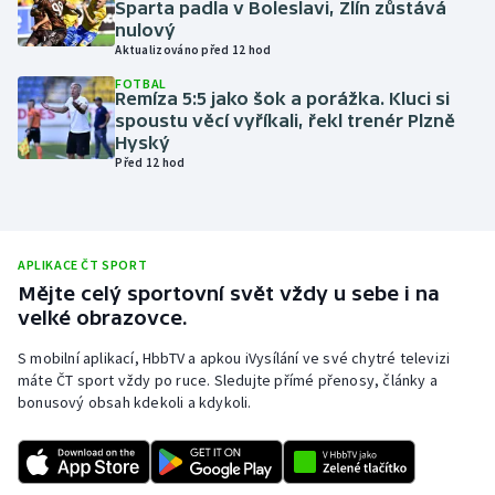
Sparta padla v Boleslavi, Zlín zůstává
nulový
Olympijské hry
Aktualizováno před 12 hod
Parasport
FOTBAL
Remíza 5:5 jako šok a porážka. Kluci si
spoustu věcí vyříkali, řekl trenér Plzně
Plavání
Hyský
Před 12 hod
Plážový volejbal
Ragby
APLIKACE ČT SPORT
Mějte celý sportovní svět vždy u sebe i na
Rychlobruslení
velké obrazovce.
Rychlostní kanoistika
S mobilní aplikací, HbbTV a apkou iVysílání ve své chytré televizi
máte ČT sport vždy po ruce. Sledujte přímé přenosy, články a
bonusový obsah kdekoli a kdykoli.
Short track
Sportovní střelba