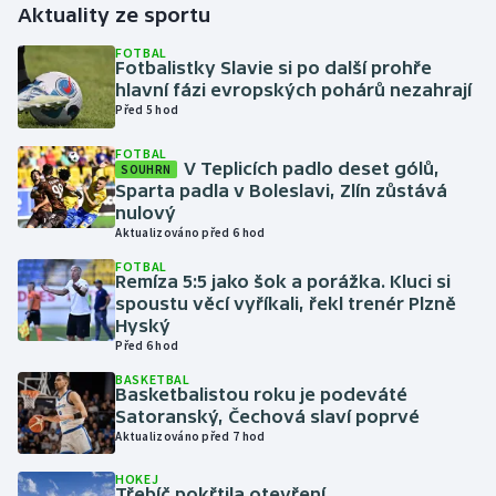
Aktuality ze sportu
Gymnastika
FOTBAL
Fotbalistky Slavie si po další prohře
hlavní fázi evropských pohárů nezahrají
Házená
Před 5 hod
FOTBAL
Jezdectví
V Teplicích padlo deset gólů,
SOUHRN
Sparta padla v Boleslavi, Zlín zůstává
Judo
nulový
Aktualizováno před 6 hod
Krasobruslení
FOTBAL
Remíza 5:5 jako šok a porážka. Kluci si
spoustu věcí vyříkali, řekl trenér Plzně
Lezení
Hyský
Před 6 hod
Lyže a snowboard
BASKETBAL
Basketbalistou roku je podeváté
Satoranský, Čechová slaví poprvé
Moderní pětiboj
Aktualizováno před 7 hod
Motorsport
HOKEJ
Třebíč pokřtila otevření