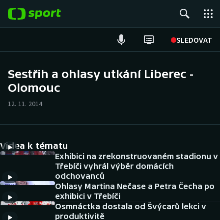
POPULÁRNÍ
SLEDOVAT
Fotbal
Sestřih a ohlasy utkání Liberec -
Olomouc
Hokej
12. 11. 2014
Tenis
Atletika
Videa k tématu
Cyklistika
Exhibici na zrekonstruovaném stadionu v
Třebíči vyhrál výběr domácích
odchovanců
DALŠÍ SPORTY
Ohlasy Martina Nečase a Petra Čecha po
exhibici v Třebíči
Americký fotbal
NEPŘEHLÉDNĚTE
Osmnáctka dostala od Švýcarů lekci v
produktivitě