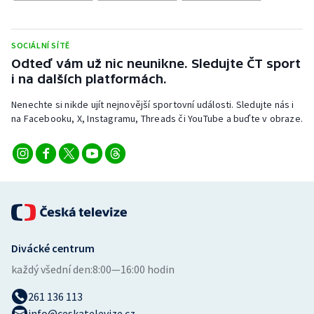
Stolní tenis
Triatlon
SOCIÁLNÍ SÍTĚ
Odteď vám už nic neunikne. Sledujte ČT sport
Veslování
i na dalších platformách.
Nenechte si nikde ujít nejnovější sportovní události. Sledujte nás i
Vodní slalom
na Facebooku, X, Instagramu, Threads či YouTube a buďte v obraze.
Volejbal
Ostatní
Divácké centrum
každý všední den:
8:00—16:00 hodin
261 136 113
info@ceskatelevize.cz