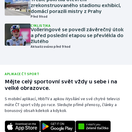
zrekonstruovaného stadionu exhibicí,
Olympijské hry
domácí porazili mistry z Prahy
Před 9 hod
Parasport
CYKLISTIKA
Volleringové se povedl závěrečný útok
a před poslední etapou se převlékla do
Plavání
žlutého
Aktualizováno před 9 hod
Plážový volejbal
Ragby
APLIKACE ČT SPORT
Rychlobruslení
Mějte celý sportovní svět vždy u sebe i na
velké obrazovce.
Rychlostní kanoistika
S mobilní aplikací, HbbTV a apkou iVysílání ve své chytré televizi
máte ČT sport vždy po ruce. Sledujte přímé přenosy, články a
Short track
bonusový obsah kdekoli a kdykoli.
Sportovní střelba