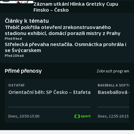
Baseball a softbal
Soutěže
Záznam utkání Hlinka Gretzky Cupu
Finsko – Česko
Basketbal
Historické návraty
Články k tématu
Třebíč pokřtila otevření zrekonstruovaného
Biatlon
Aplikace ČT sport
stadionu exhibicí, domácí porazili mistry z Prahy
Před 9 hod
Střelecká převaha nestačila. Osmnáctka prohrála i
Boby a skeleton
AZ kvíz
se Švýcarskem
Před 20 hod
Box
Přímé přenosy
Zobrazit program
Curling
OSTATNÍ
BASEBALL A SOFTBA
Dostihy
Orientační běh: SP Česko – štafeta
Baseballová ex
Florbal
Dnes
,
10:50
-
15:00
Dnes
,
12:55
-
16:15
Futsal
Golf