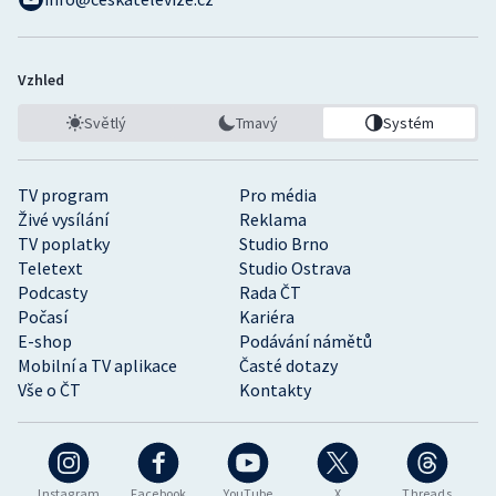
Vzhled
Světlý
Tmavý
Systém
TV program
Pro média
Živé vysílání
Reklama
TV poplatky
Studio Brno
Teletext
Studio Ostrava
Podcasty
Rada ČT
Počasí
Kariéra
E-shop
Podávání námětů
Mobilní a TV aplikace
Časté dotazy
Vše o ČT
Kontakty
Instagram
Facebook
YouTube
X
Threads