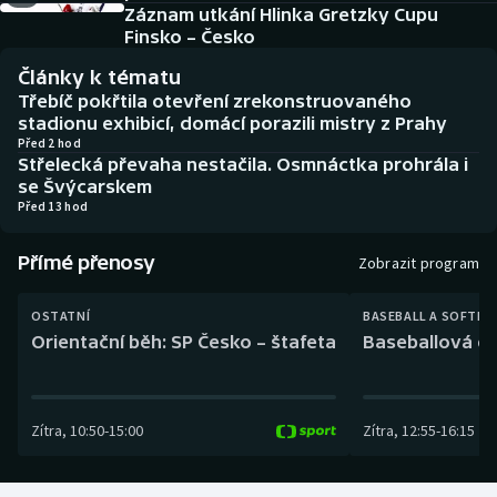
Baseball a softbal
Soutěže
Záznam utkání Hlinka Gretzky Cupu
Finsko – Česko
Basketbal
Historické návraty
Články k tématu
Třebíč pokřtila otevření zrekonstruovaného
Biatlon
Aplikace ČT sport
stadionu exhibicí, domácí porazili mistry z Prahy
Před 2 hod
Střelecká převaha nestačila. Osmnáctka prohrála i
Boby a skeleton
AZ kvíz
se Švýcarskem
Před 13 hod
Box
Přímé přenosy
Zobrazit program
Curling
OSTATNÍ
BASEBALL A SOFTBA
Dostihy
Orientační běh: SP Česko – štafeta
Baseballová ex
Florbal
Zítra
,
10:50
-
15:00
Zítra
,
12:55
-
16:15
Futsal
Golf