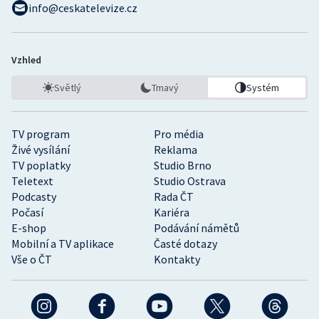
info@ceskatelevize.cz
Vzhled
Světlý
Tmavý
Systém
TV program
Pro média
Živé vysílání
Reklama
TV poplatky
Studio Brno
Teletext
Studio Ostrava
Podcasty
Rada ČT
Počasí
Kariéra
E-shop
Podávání námětů
Mobilní a TV aplikace
Časté dotazy
Vše o ČT
Kontakty