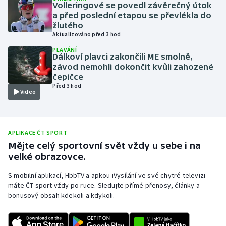
Volleringové se povedl závěrečný útok
Olympijské hry
a před poslední etapou se převlékla do
žlutého
Aktualizováno před 3 hod
Parasport
PLAVÁNÍ
Dálkoví plavci zakončili ME smolně,
Plavání
závod nemohli dokončit kvůli zahozené
čepičce
Před 3 hod
Plážový volejbal
Video
Ragby
APLIKACE ČT SPORT
Rychlobruslení
Mějte celý sportovní svět vždy u sebe i na
velké obrazovce.
Rychlostní kanoistika
S mobilní aplikací, HbbTV a apkou iVysílání ve své chytré televizi
Short track
máte ČT sport vždy po ruce. Sledujte přímé přenosy, články a
bonusový obsah kdekoli a kdykoli.
Sportovní střelba