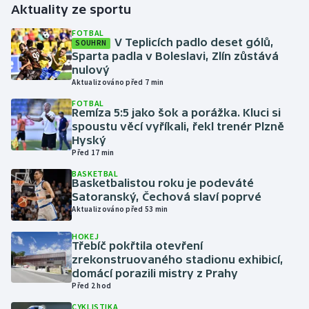
Aktuality ze sportu
Gymnastika
FOTBAL
V Teplicích padlo deset gólů,
SOUHRN
Sparta padla v Boleslavi, Zlín zůstává
Házená
nulový
Aktualizováno před 7 min
Jezdectví
FOTBAL
Remíza 5:5 jako šok a porážka. Kluci si
spoustu věcí vyříkali, řekl trenér Plzně
Judo
Hyský
Před 17 min
Krasobruslení
BASKETBAL
Basketbalistou roku je podeváté
Lezení
Satoranský, Čechová slaví poprvé
Aktualizováno před 53 min
Lyže a snowboard
HOKEJ
Třebíč pokřtila otevření
zrekonstruovaného stadionu exhibicí,
Moderní pětiboj
domácí porazili mistry z Prahy
Před 2 hod
Motorsport
CYKLISTIKA