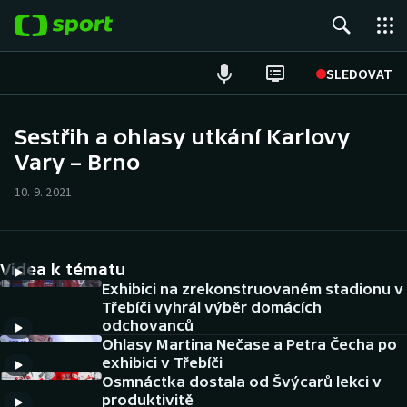
POPULÁRNÍ
SLEDOVAT
Fotbal
Sestřih a ohlasy utkání Karlovy
Vary – Brno
Hokej
10. 9. 2021
Tenis
Atletika
Videa k tématu
Cyklistika
Exhibici na zrekonstruovaném stadionu v
Třebíči vyhrál výběr domácích
odchovanců
DALŠÍ SPORTY
Ohlasy Martina Nečase a Petra Čecha po
exhibici v Třebíči
Americký fotbal
NEPŘEHLÉDNĚTE
Osmnáctka dostala od Švýcarů lekci v
produktivitě