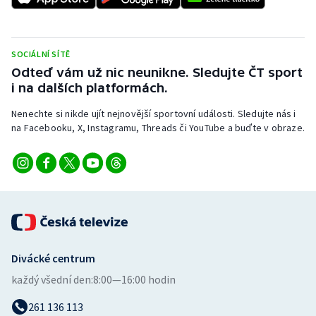
Stolní tenis
Triatlon
SOCIÁLNÍ SÍTĚ
Odteď vám už nic neunikne. Sledujte ČT sport
Veslování
i na dalších platformách.
Vodní slalom
Nenechte si nikde ujít nejnovější sportovní události. Sledujte nás i
na Facebooku, X, Instagramu, Threads či YouTube a buďte v obraze.
Volejbal
Ostatní
Divácké centrum
každý všední den:
8:00—16:00 hodin
261 136 113