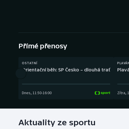
Curling
Dostihy
Florbal
Futsal
Přímé přenosy
Golf
OSTATNÍ
PLAVÁ
Orientační běh: SP Česko – dlouhá trať
Plavá
Gymnastika
Dnes
,
11:50
-
16:00
Zítra
,
Aktuality ze sportu