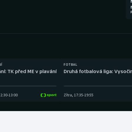
Moderní pětiboj
Triatlon
Motorsport
Veslování
Olympijské hry
Vodní slalom
Parasport
Volejbal
Plavání
Ostatní
NÍ
FOTBAL
ní: TK před ME v plavání
Druhá fotbalová liga: Vysočin
Plážový volejbal
12:30
-
13:00
Zítra
,
17:35
-
19:55