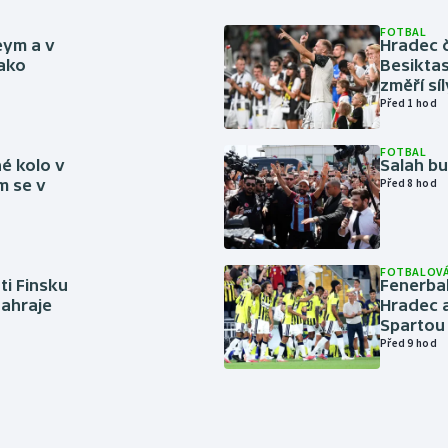
FOTBAL
eym a v
Hradec č
jako
Besiktas
změří sí
Před 1 hod
FOTBAL
é kolo v
Salah b
m se v
Před 8 hod
FOTBALOVÁ
ti Finsku
Fenerbah
zahraje
Hradec a
Spartou
Před 9 hod