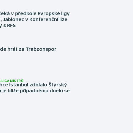
eká v předkole Evropské ligy
, Jablonec v Konferenční lize
ly s RFS
ude hrát za Trabzonspor
 LIGA MISTRŮ
ce Istanbul zdolalo Štýrský
 je blíže případnému duelu se