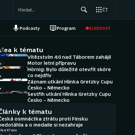
ČT
Podcasty
Program
SLEDOVAT
NEPŘEHLÉDNĚTE
Soutěže
idea k tématu
Vítězstvím 4:0 nad Táborem zahájil
Historické návraty
Motor letní přípravu
Hörnig: Bylo důležité otevřít skóre
Aplikace ČT sport
co nejdřív
Záznam utkání Hlinka Gretzky Cupu
AZ kvíz
Česko – Německo
Sestřih utkání Hlinka Gretzky Cupu
Česko – Německo
Články k tématu
Česká osmnáctka ztrátu proti Finsku
nedotáhla a o medaile si nezahraje
Před 47 min