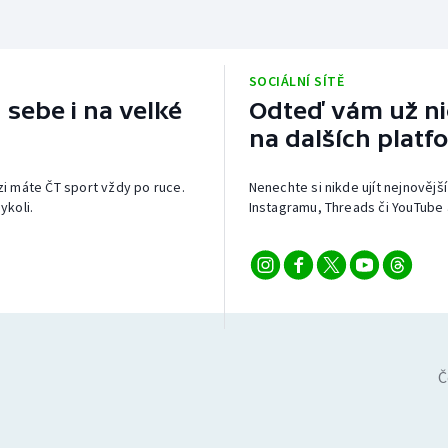
SOCIÁLNÍ SÍTĚ
 sebe i na velké
Odteď vám už nic
na dalších platf
izi máte ČT sport vždy po ruce.
Nenechte si nikde ujít nejnovější
ykoli.
Instagramu, Threads či YouTube 
Č