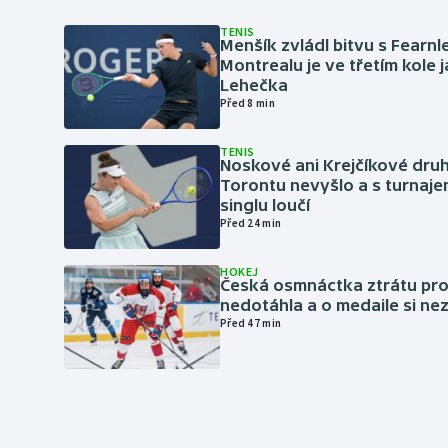
TENIS
Menšík zvládl bitvu s Fearnl
Montrealu je ve třetím kole 
Lehečka
Před 8 min
TENIS
Noskové ani Krejčíkové druh
Torontu nevyšlo a s turnaje
singlu loučí
Před 24 min
HOKEJ
Česká osmnáctka ztrátu pro
nedotáhla a o medaile si ne
Před 47 min