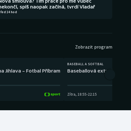
Nová smlouva? Tím práce pro mě vůbec
nekončí, spíš naopak začíná, tvrdí Vladař
Před 14 hod
Zobrazit program
BASEBALL A SOFTBAL
a Jihlava – Fotbal Příbram
Baseballová extraliga: Tře
Zítra
,
18:55
-
22:15