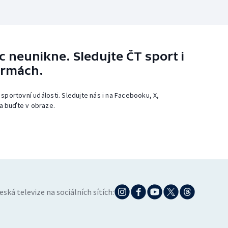
 neunikne. Sledujte ČT sport i
ormách.
 sportovní události. Sledujte nás i na Facebooku, X,
a buďte v obraze.
eská televize na sociálních sítích: