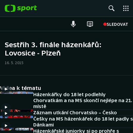
POPULÁRNÍ
SLEDOVAT
Fotbal
Sestřih 3. finále házenkářů:
Lovosice - Plzeň
Hokej
16. 5. 2015
Tenis
Atletika
Videa k tématu
Cyklistika
Házenkářky do 18 let podlehly
Chorvatkám a na MS skončí nejlépe na 21.
místě
DALŠÍ SPORTY
Záznam utkání Chorvatsko – Česko
Češky na MS házenkářek do 18 let padly s
Americký fotbal
NEPŘEHLÉDNĚTE
Dánkami
Házenkářské juniorky si po prohře s