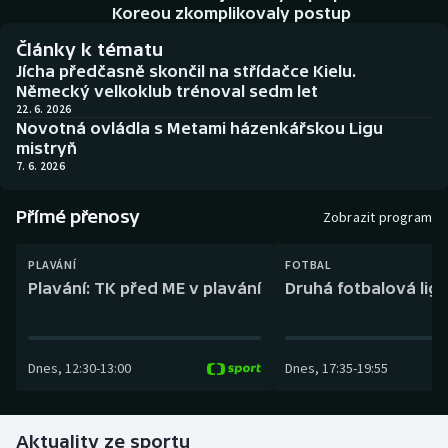
Baseball a softbal
Soutěže
Koreou zkomplikovaly postup
Články k tématu
Basketbal
Historické návraty
Jícha předčasně skončil na střídačce Kielu.
Německý velkoklub trénoval sedm let
Biatlon
Aplikace ČT sport
22. 6. 2026
Novotná ovládla s Metami házenkářskou Ligu
mistryň
Boby a skeleton
AZ kvíz
7. 6. 2026
Box
Přímé přenosy
Zobrazit program
Curling
PLAVÁNÍ
FOTBAL
Plavání: TK před ME v plavání
Druhá fotbalová liga
Dostihy
Florbal
Dnes
,
12:30
-
13:00
Dnes
,
17:35
-
19:55
Futsal
Aktuality ze sportu
Golf