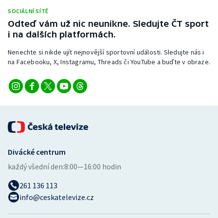
Stolní tenis
SOCIÁLNÍ SÍTĚ
Odteď vám už nic neunikne. Sledujte ČT sport
Triatlon
i na dalších platformách.
Nenechte si nikde ujít nejnovější sportovní události. Sledujte nás i
Veslování
na Facebooku, X, Instagramu, Threads či YouTube a buďte v obraze.
Vodní slalom
Volejbal
Ostatní
Divácké centrum
každý všední den:
8:00—16:00 hodin
261 136 113
info@ceskatelevize.cz