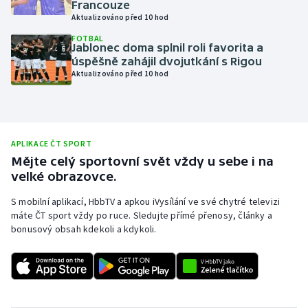
Francouze
Aktualizováno před 10 hod
Olympijské hry
FOTBAL
Jablonec doma splnil roli favorita a
Parasport
úspěšně zahájil dvojutkání s Rigou
Aktualizováno před 10 hod
Plavání
Plážový volejbal
APLIKACE ČT SPORT
Ragby
Mějte celý sportovní svět vždy u sebe i na
velké obrazovce.
Rychlobruslení
S mobilní aplikací, HbbTV a apkou iVysílání ve své chytré televizi
máte ČT sport vždy po ruce. Sledujte přímé přenosy, články a
Rychlostní kanoistika
bonusový obsah kdekoli a kdykoli.
Short track
Sportovní střelba