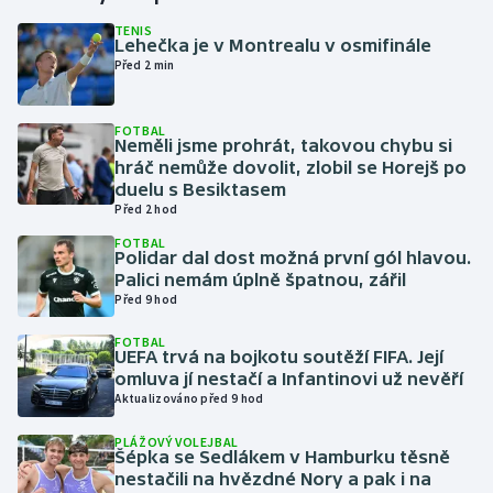
TENIS
Lehečka je v Montrealu v osmifinále
Gymnastika
Před 2 min
Házená
FOTBAL
Neměli jsme prohrát, takovou chybu si
Jezdectví
hráč nemůže dovolit, zlobil se Horejš po
duelu s Besiktasem
Judo
Před 2 hod
FOTBAL
Polidar dal dost možná první gól hlavou.
Krasobruslení
Palici nemám úplně špatnou, zářil
Před 9 hod
Lezení
FOTBAL
UEFA trvá na bojkotu soutěží FIFA. Její
Lyže a snowboard
omluva jí nestačí a Infantinovi už nevěří
Aktualizováno před 9 hod
Moderní pětiboj
PLÁŽOVÝ VOLEJBAL
Šépka se Sedlákem v Hamburku těsně
Motorsport
nestačili na hvězdné Nory a pak i na