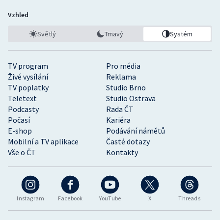
Vzhled
Světlý
Tmavý
Systém
TV program
Pro média
Živé vysílání
Reklama
TV poplatky
Studio Brno
Teletext
Studio Ostrava
Podcasty
Rada ČT
Počasí
Kariéra
E-shop
Podávání námětů
Mobilní a TV aplikace
Časté dotazy
Vše o ČT
Kontakty
Instagram
Facebook
YouTube
X
Threads