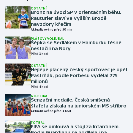
OSTATNÍ
Bronz na úvod SP v orientačním běhu.
Gymnastika
Rauturier slaví ve Vyšším Brodě
navzdory křečím
Házená
Aktualizováno před 50 min
PLÁŽOVÝ VOLEJBAL
Jezdectví
Šépka se Sedlákem v Hamburku těsně
nestačili na Nory
Před 3 hod
Judo
OSTATNÍ
Nejlépe placený český sportovec je opět
Krasobruslení
Pastrňák, podle Forbesu vydělal 275
milionů
Lezení
Před 4 hod
ATLETIKA
Lyže a snowboard
Senzační medaile. Česká smíšená
štafeta získala na juniorském MS stříbro
Aktualizováno před 4 hod
Moderní pětiboj
FOTBAL
FIFA se omlouvá a stojí za Infantinem.
Motorsport
Podle Guardianu se podílela i na