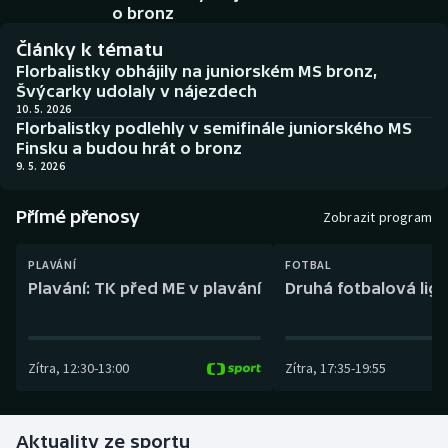
Baseball a softbal
Soutěže
o bronz
Články k tématu
Basketbal
Historické návraty
Florbalistky obhájily na juniorském MS bronz,
Švýcarky udolaly v nájezdech
Biatlon
Aplikace ČT sport
10. 5. 2026
Florbalistky podlehly v semifinále juniorského MS
Finsku a budou hrát o bronz
Boby a skeleton
AZ kvíz
9. 5. 2026
Box
Přímé přenosy
Zobrazit program
Curling
PLAVÁNÍ
FOTBAL
Plavání: TK před ME v plavání
Druhá fotbalová liga
Dostihy
Florbal
Zítra
,
12:30
-
13:00
Zítra
,
17:35
-
19:55
Futsal
Aktuality ze sportu
Golf