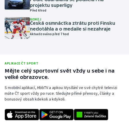
projektu superligy
Olympijské hry
Před 6 hod
HOKEJ
Parasport
Česká osmnáctka ztrátu proti Finsku
nedotáhla a o medaile si nezahraje
Aktualizováno před 7 hod
Plavání
Plážový volejbal
Ragby
APLIKACE ČT SPORT
Mějte celý sportovní svět vždy u sebe i na
velké obrazovce.
Rychlobruslení
S mobilní aplikací, HbbTV a apkou iVysílání ve své chytré televizi
Rychlostní kanoistika
máte ČT sport vždy po ruce. Sledujte přímé přenosy, články a
bonusový obsah kdekoli a kdykoli.
Short track
Sportovní střelba