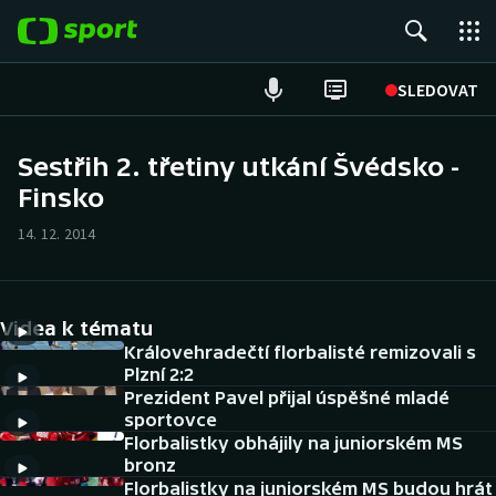
POPULÁRNÍ
SLEDOVAT
Fotbal
Sestřih 2. třetiny utkání Švédsko -
Finsko
Hokej
14. 12. 2014
Tenis
Atletika
Videa k tématu
Cyklistika
Královehradečtí florbalisté remizovali s
Plzní 2:2
Prezident Pavel přijal úspěšné mladé
DALŠÍ SPORTY
sportovce
Florbalistky obhájily na juniorském MS
Americký fotbal
NEPŘEHLÉDNĚTE
bronz
Florbalistky na juniorském MS budou hrát