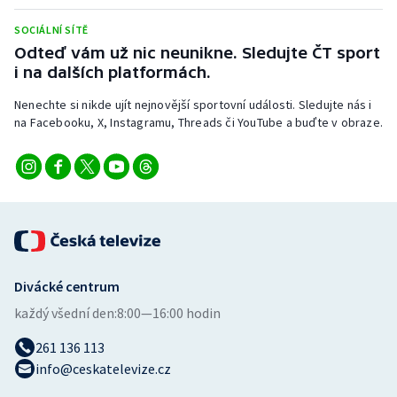
Stolní tenis
SOCIÁLNÍ SÍTĚ
Odteď vám už nic neunikne. Sledujte ČT sport
Triatlon
i na dalších platformách.
Veslování
Nenechte si nikde ujít nejnovější sportovní události. Sledujte nás i
na Facebooku, X, Instagramu, Threads či YouTube a buďte v obraze.
Vodní slalom
Volejbal
Ostatní
Divácké centrum
každý všední den:
8:00—16:00 hodin
261 136 113
info@ceskatelevize.cz