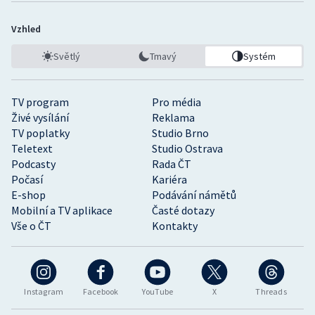
Vzhled
Světlý
Tmavý
Systém
TV program
Pro média
Živé vysílání
Reklama
TV poplatky
Studio Brno
Teletext
Studio Ostrava
Podcasty
Rada ČT
Počasí
Kariéra
E-shop
Podávání námětů
Mobilní a TV aplikace
Časté dotazy
Vše o ČT
Kontakty
Instagram
Facebook
YouTube
X
Threads