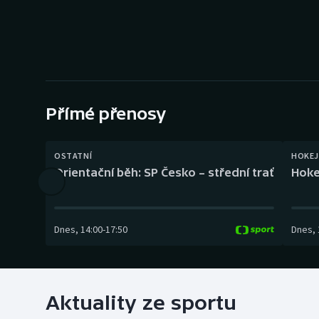
Curling
Dostihy
Florbal
Futsal
Přímé přenosy
Golf
OSTATNÍ
HOKEJ
Orientační běh: SP Česko – střední trať
Hoke
Gymnastika
Dnes
,
14:00
-
17:50
Dnes
,
Aktuality ze sportu