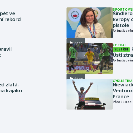
SPORTOVNÍ
zpět ve
Šindlero
ní rekord
Evropy d
pistole
Aktualizován
Video
FOTBAL
ravil
SESTŘIH
t
Ústí ztr
Aktualizován
Video
CYKLISTIKA
ed zlatá.
Niewiad
 na kajaku
Ventoux 
France
Před 11 hod