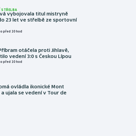
 STŘELBA
vá vybojovala titul mistryně
o 23 let ve střelbě ze sportovní
o před 10 hod
Příbram otáčela proti Jihlavě,
atilo vedení 3:0 s Českou Lípou
o před 10 hod
omá ovládla ikonické Mont
a ujala se vedení v Tour de