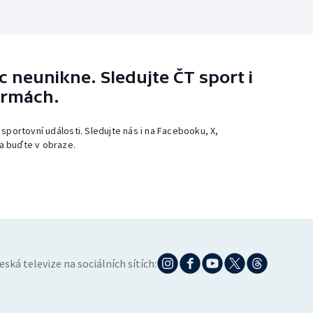
 neunikne. Sledujte ČT sport i
ormách.
 sportovní události. Sledujte nás i na Facebooku, X,
a buďte v obraze.
eská televize na sociálních sítích: