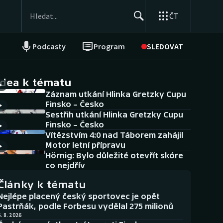
ČT
Podcasty
Program
SLEDOVAT
NEPŘEHLÉDNĚTE
Soutěže
idea k tématu
Záznam utkání Hlinka Gretzky Cupu
Historické návraty
Finsko – Česko
Sestřih utkání Hlinka Gretzky Cupu
Aplikace ČT sport
Finsko – Česko
Vítězstvím 4:0 nad Táborem zahájil
AZ kvíz
Motor letní přípravu
Hörnig: Bylo důležité otevřít skóre
co nejdřív
Články k tématu
Nejlépe placený český sportovec je opět
Pastrňák, podle Forbesu vydělal 275 milionů
. 8. 2026