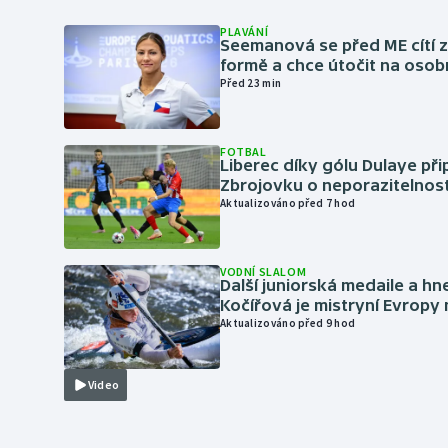
PLAVÁNÍ
Seemanová se před ME cítí 
formě a chce útočit na osob
Před 23 min
FOTBAL
Liberec díky gólu Dulaye přip
Zbrojovku o neporazitelnos
Aktualizováno před 7 hod
VODNÍ SLALOM
Další juniorská medaile a hn
Kočířová je mistryní Evropy
Aktualizováno před 9 hod
Video