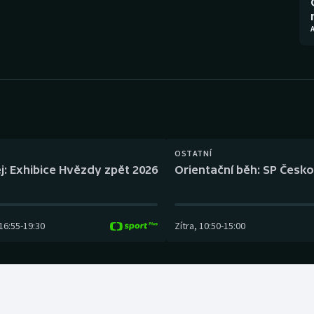
Moderní pětiboj
Triatlon
A
Motorsport
Veslování
Olympijské hry
Vodní slalom
Parasport
Volejbal
Plavání
Ostatní
OSTATNÍ
j: Exhibice Hvězdy zpět 2026
Orientační běh: SP Česko
Plážový volejbal
16:55
-
19:30
Zítra
,
10:50
-
15:00