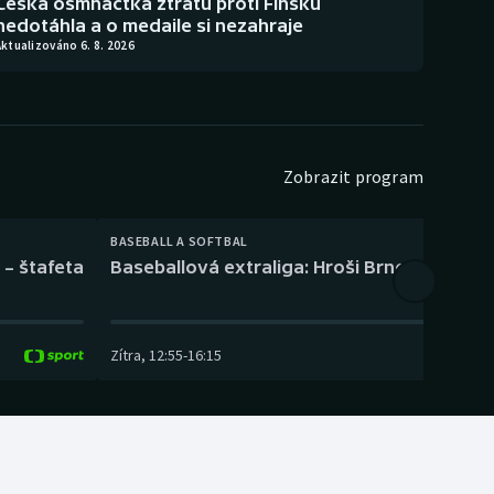
Česká osmnáctka ztrátu proti Finsku
nedotáhla a o medaile si nezahraje
ktualizováno 6. 8. 2026
Zobrazit program
BASEBALL A SOFTBAL
 – štafeta
Baseballová extraliga: Hroši Brno – Eagles
Zítra
,
12:55
-
16:15