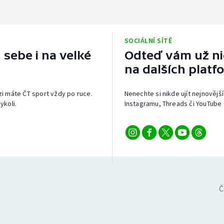
SOCIÁLNÍ SÍTĚ
 sebe i na velké
Odteď vám už nic
na dalších platf
izi máte ČT sport vždy po ruce.
Nenechte si nikde ujít nejnovější
ykoli.
Instagramu, Threads či YouTube 
Č