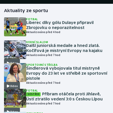
Aktuality ze sportu
Gymnastika
FOTBAL
Liberec díky gólu Dulaye připravil
Házená
Zbrojovku o neporazitelnost
Aktualizováno před 4 hod
Jezdectví
VODNÍ SLALOM
Další juniorská medaile a hned zlatá.
Judo
Kočířová je mistryní Evropy na kajaku
Aktualizováno před 7 hod
Krasobruslení
Video
SPORTOVNÍ STŘELBA
Šindlerová vybojovala titul mistryně
Lezení
Evropy do 23 let ve střelbě ze sportovní
pistole
Aktualizováno před 7 hod
Lyže a snowboard
Video
FOTBAL
Příbram otáčela proti Jihlavě,
SESTŘIH
Moderní pětiboj
Ústí ztratilo vedení 3:0 s Českou Lípou
Aktualizováno před 7 hod
Motorsport
Video