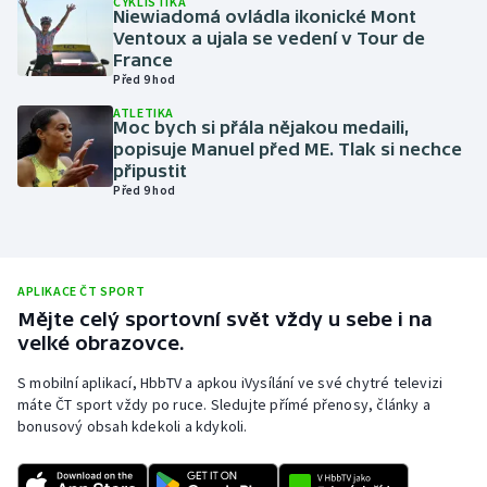
CYKLISTIKA
Niewiadomá ovládla ikonické Mont
Olympijské hry
Ventoux a ujala se vedení v Tour de
France
Před 9 hod
Parasport
ATLETIKA
Moc bych si přála nějakou medaili,
Plavání
popisuje Manuel před ME. Tlak si nechce
připustit
Plážový volejbal
Před 9 hod
Ragby
Rychlobruslení
APLIKACE ČT SPORT
Mějte celý sportovní svět vždy u sebe i na
velké obrazovce.
Rychlostní kanoistika
S mobilní aplikací, HbbTV a apkou iVysílání ve své chytré televizi
Short track
máte ČT sport vždy po ruce. Sledujte přímé přenosy, články a
bonusový obsah kdekoli a kdykoli.
Sportovní střelba