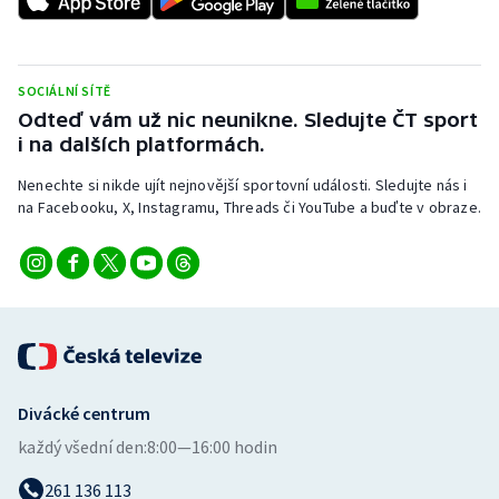
Stolní tenis
Triatlon
SOCIÁLNÍ SÍTĚ
Odteď vám už nic neunikne. Sledujte ČT sport
Veslování
i na dalších platformách.
Vodní slalom
Nenechte si nikde ujít nejnovější sportovní události. Sledujte nás i
na Facebooku, X, Instagramu, Threads či YouTube a buďte v obraze.
Volejbal
Ostatní
Divácké centrum
každý všední den:
8:00—16:00 hodin
261 136 113