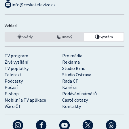
info@ceskatelevize.cz
Vzhled
Světlý
Tmavý
Systém
TV program
Pro média
Živé vysílání
Reklama
TV poplatky
Studio Brno
Teletext
Studio Ostrava
Podcasty
Rada ČT
Počasí
Kariéra
E-shop
Podávání námětů
Mobilní a TV aplikace
Časté dotazy
Vše o ČT
Kontakty