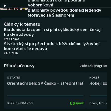
Biatlonistou roku je podruhé
Baseball a softbal
Soutěže
Voborníková
Biatlonisty povedou domácí legendy
Basketbal
Historické návraty
Moravec se Šlesingrem
Články k tématu
Biatlon
Aplikace ČT sport
Biatlonista Jacquelin si plní cyklistický sen, čekají
ho dva závody
Boby a skeleton
AZ kvíz
Před 17 hod
Štvrtecký si po přechodu k běžeckému lyžování
konkrétní cíle nedává
Box
28. 7. 2026
Curling
Přímé přenosy
Zobrazit program
Dostihy
OSTATNÍ
HOKEJ
Orientační běh: SP Česko – střední trať
Hokej: Exh
Florbal
Futsal
Dnes
,
14:00
-
17:50
Dnes
,
16:55
-
19
Golf