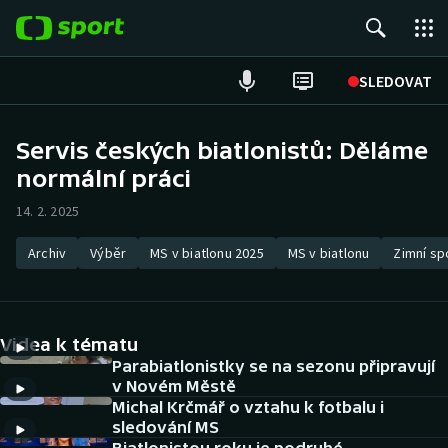
POPULÁRNÍ
SLEDOVAT
Fotbal
Servis českých biatlonistů: Děláme
normální práci
Hokej
14. 2. 2025
Tenis
Archiv
Výběr
MS v biatlonu 2025
MS v biatlonu
Zimní sp
Atletika
Cyklistika
Videa k tématu
DALŠÍ SPORTY
Parabiatlonistky se na sezonu připravují
v Novém Městě
Michal Krčmář o vztahu k fotbalu i
Americký fotbal
NEPŘEHLÉDNĚTE
sledování MS