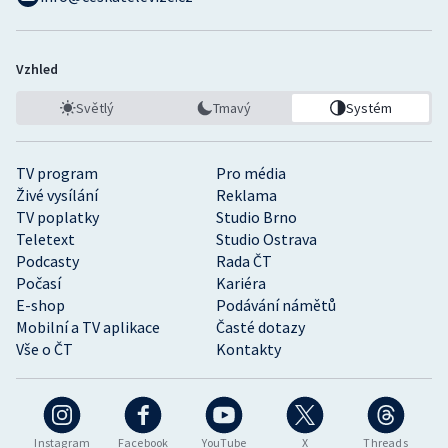
Vzhled
Světlý
Tmavý
Systém
TV program
Pro média
Živé vysílání
Reklama
TV poplatky
Studio Brno
Teletext
Studio Ostrava
Podcasty
Rada ČT
Počasí
Kariéra
E-shop
Podávání námětů
Mobilní a TV aplikace
Časté dotazy
Vše o ČT
Kontakty
Instagram
Facebook
YouTube
X
Threads