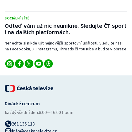
Stolní tenis
Triatlon
SOCIÁLNÍ SÍTĚ
Odteď vám už nic neunikne. Sledujte ČT sport
i na dalších platformách.
Veslování
Nenechte si nikde ujít nejnovější sportovní události. Sledujte nás i
Vodní slalom
na Facebooku, X, Instagramu, Threads či YouTube a buďte v obraze.
Volejbal
Ostatní
Divácké centrum
každý všední den:
8:00—16:00 hodin
261 136 113
info@ceskatelevize.cz