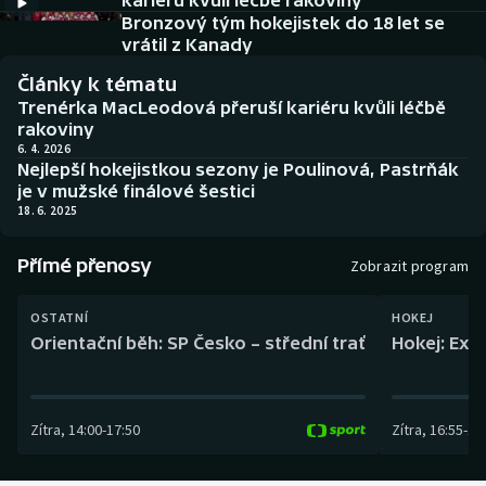
kariéru kvůli léčbě rakoviny
Baseball a softbal
Soutěže
Bronzový tým hokejistek do 18 let se
vrátil z Kanady
Basketbal
Historické návraty
Články k tématu
Trenérka MacLeodová přeruší kariéru kvůli léčbě
Biatlon
Aplikace ČT sport
rakoviny
6. 4. 2026
Nejlepší hokejistkou sezony je Poulinová, Pastrňák
Boby a skeleton
AZ kvíz
je v mužské finálové šestici
18. 6. 2025
Box
Přímé přenosy
Zobrazit program
Curling
OSTATNÍ
HOKEJ
Dostihy
Orientační běh: SP Česko – střední trať
Hokej: Exh
Florbal
Zítra
,
14:00
-
17:50
Zítra
,
16:55
-
19
Futsal
Golf