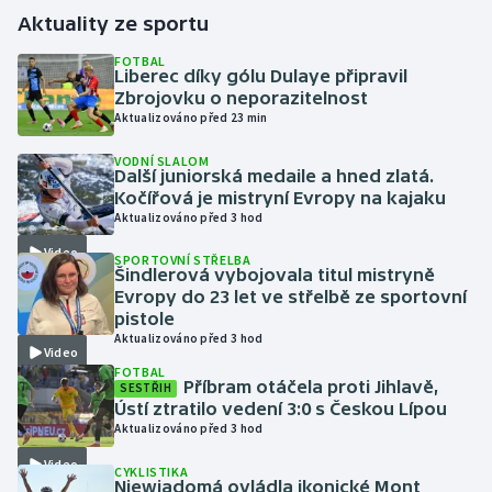
Aktuality ze sportu
Gymnastika
FOTBAL
Liberec díky gólu Dulaye připravil
Zbrojovku o neporazitelnost
Házená
Aktualizováno před 23 min
Jezdectví
VODNÍ SLALOM
Další juniorská medaile a hned zlatá.
Kočířová je mistryní Evropy na kajaku
Judo
Aktualizováno před 3 hod
Video
Krasobruslení
SPORTOVNÍ STŘELBA
Šindlerová vybojovala titul mistryně
Evropy do 23 let ve střelbě ze sportovní
Lezení
pistole
Aktualizováno před 3 hod
Video
Lyže a snowboard
FOTBAL
Příbram otáčela proti Jihlavě,
SESTŘIH
Ústí ztratilo vedení 3:0 s Českou Lípou
Moderní pětiboj
Aktualizováno před 3 hod
Video
Motorsport
CYKLISTIKA
Niewiadomá ovládla ikonické Mont