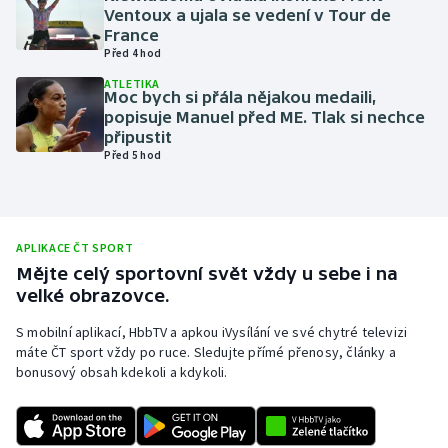
Ventoux a ujala se vedení v Tour de
Olympijské hry
France
Před 4 hod
Parasport
ATLETIKA
Moc bych si přála nějakou medaili,
popisuje Manuel před ME. Tlak si nechce
Plavání
připustit
Před 5 hod
Plážový volejbal
Ragby
APLIKACE ČT SPORT
Rychlobruslení
Mějte celý sportovní svět vždy u sebe i na
velké obrazovce.
Rychlostní kanoistika
S mobilní aplikací, HbbTV a apkou iVysílání ve své chytré televizi
máte ČT sport vždy po ruce. Sledujte přímé přenosy, články a
Short track
bonusový obsah kdekoli a kdykoli.
Sportovní střelba