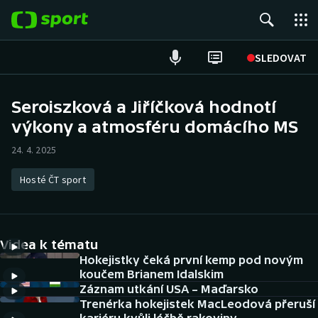
POPULÁRNÍ
SLEDOVAT
Fotbal
Seroiszková a Jiříčková hodnotí
výkony a atmosféru domácího MS
Hokej
24. 4. 2025
Tenis
Hosté ČT sport
Atletika
Cyklistika
Videa k tématu
DALŠÍ SPORTY
Hokejistky čeká první kemp pod novým
koučem Brianem Idalskim
Záznam utkání USA – Maďarsko
Americký fotbal
NEPŘEHLÉDNĚTE
Trenérka hokejistek MacLeodová přeruší