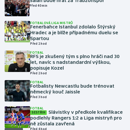
Salah bude hrát za Trabzonspor
Před 40 min
Gymnastika
FOTBALOVÁ LIGA MISTRŮ
Fenerbahce Istanbul zdolalo Štýrský
Házená
Hradec a je blíže případnému duelu se
Spartou
Jezdectví
Před 2 hod
FOTBAL
Judo
RFS je zkušený tým s plno hráči nad 30
let, navíc s nadstandardní výškou,
popisuje Kozel
Krasobruslení
Před 2 hod
FOTBAL
Lezení
Fotbalisty Newcastlu bude trénovat
německý kouč Jaissle
Lyže a snowboard
Před 3 hod
FOTBAL
Moderní pětiboj
Slávistky v předkole kvalifikace
SESTŘIH
podlehly Rangers 1:2 a Liga mistryň pro
ně zůstala zavřená
Motorsport
Před 4 hod