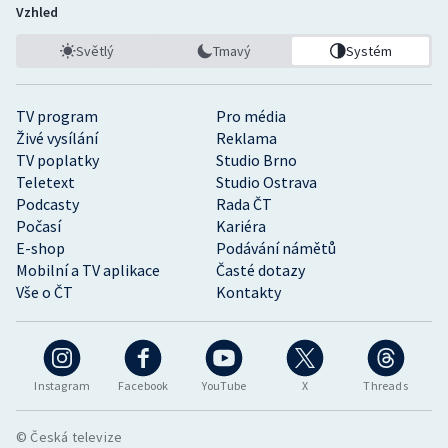
Vzhled
Světlý
Tmavý
Systém
TV program
Pro média
Živé vysílání
Reklama
TV poplatky
Studio Brno
Teletext
Studio Ostrava
Podcasty
Rada ČT
Počasí
Kariéra
E-shop
Podávání námětů
Mobilní a TV aplikace
Časté dotazy
Vše o ČT
Kontakty
Instagram
Facebook
YouTube
X
Threads
© Česká televize