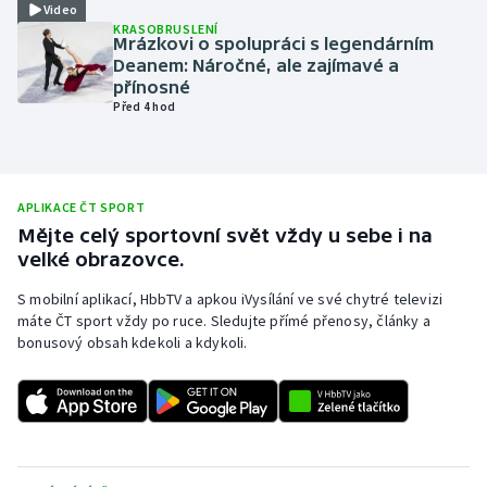
Video
KRASOBRUSLENÍ
Olympijské hry
Mrázkovi o spolupráci s legendárním
Deanem: Náročné, ale zajímavé a
Parasport
přínosné
Před 4 hod
Plavání
Plážový volejbal
APLIKACE ČT SPORT
Mějte celý sportovní svět vždy u sebe i na
Ragby
velké obrazovce.
Rychlobruslení
S mobilní aplikací, HbbTV a apkou iVysílání ve své chytré televizi
máte ČT sport vždy po ruce. Sledujte přímé přenosy, články a
bonusový obsah kdekoli a kdykoli.
Rychlostní kanoistika
Short track
Sportovní střelba