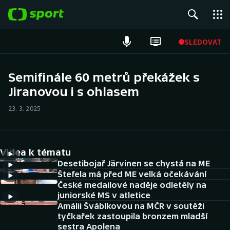
POPULÁRNÍ
SLEDOVAT
Fotbal
Semifinále 60 metrů překážek s
Jiranovou i s ohlasem
Hokej
23. 3. 2025
Tenis
Atletika
Videa k tématu
Cyklistika
Desetibojař Järvinen se chystá na ME
Štefela má před ME velká očekávání
České medailové naděje odletěly na
DALŠÍ SPORTY
juniorské MS v atletice
Amálii Švábíkovou na MČR v soutěži
Americký fotbal
NEPŘEHLÉDNĚTE
tyčkařek zastoupila bronzem mladší
sestra Apolena