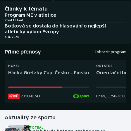
Baseball a softbal
Soutěže
Články k tématu
Program ME v atletice
Basketbal
Historické návraty
Před 13 hod
Botková se dostala do hlasování o nejlepší
atletický výkon Evropy
Biatlon
Aplikace ČT sport
4. 8. 2026
Boby a skeleton
AZ kvíz
Přímé přenosy
Zobrazit program
Box
HOKEJ
OSTATNÍ
Hlinka Gretzky Cup: Česko – Finsko
Orientační běh
Curling
Dostihy
23:03
-
01:43
Dnes
,
11:50
-
16:00
ŽIVĚ
Florbal
Futsal
Aktuality ze sportu
FOTBAL
Golf