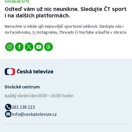
SOCIÁLNÍ SÍTĚ
Stolní tenis
Odteď vám už nic neunikne. Sledujte ČT sport
i na dalších platformách.
Triatlon
Nenechte si nikde ujít nejnovější sportovní události. Sledujte nás i
Veslování
na Facebooku, X, Instagramu, Threads či YouTube a buďte v obraze.
Vodní slalom
Volejbal
Ostatní
Divácké centrum
každý všední den:
8:00—16:00 hodin
261 136 113
info@ceskatelevize.cz