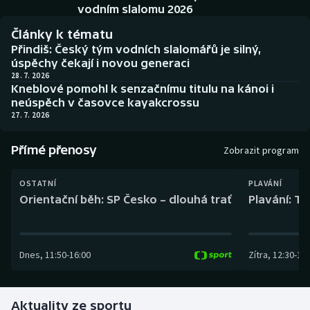
Baseball a softbal
Soutěže
vodním slalomu 2026
Články k tématu
Basketbal
Historické návraty
Přindiš: Český tým vodních slalomářů je silný,
úspěchy čekají i novou generaci
Biatlon
Aplikace ČT sport
28. 7. 2026
Kneblové pomohl k senzačnímu titulu na kánoi i
neúspěch v časovce kayakcrossu
Boby a skeleton
AZ kvíz
27. 7. 2026
Box
Přímé přenosy
Zobrazit program
Curling
OSTATNÍ
PLAVÁNÍ
Orientační běh: SP Česko – dlouhá trať
Plavání: TK
Dostihy
Florbal
Dnes
,
11:50
-
16:00
Zítra
,
12:30
-
13:
Futsal
Aktuality ze sportu
Golf