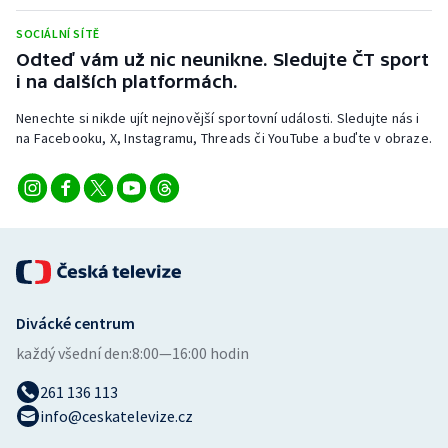
Stolní tenis
SOCIÁLNÍ SÍTĚ
Odteď vám už nic neunikne. Sledujte ČT sport
Triatlon
i na dalších platformách.
Veslování
Nenechte si nikde ujít nejnovější sportovní události. Sledujte nás i
na Facebooku, X, Instagramu, Threads či YouTube a buďte v obraze.
Vodní slalom
Volejbal
Ostatní
Divácké centrum
každý všední den:
8:00—16:00 hodin
261 136 113
info@ceskatelevize.cz