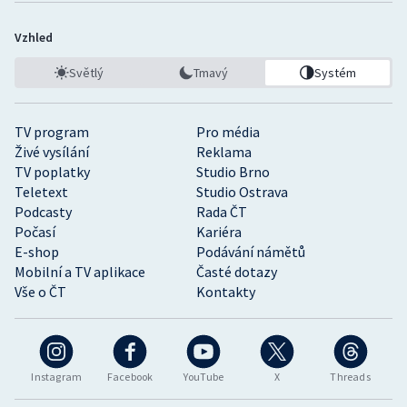
Vzhled
Světlý
Tmavý
Systém
TV program
Pro média
Živé vysílání
Reklama
TV poplatky
Studio Brno
Teletext
Studio Ostrava
Podcasty
Rada ČT
Počasí
Kariéra
E-shop
Podávání námětů
Mobilní a TV aplikace
Časté dotazy
Vše o ČT
Kontakty
Instagram
Facebook
YouTube
X
Threads