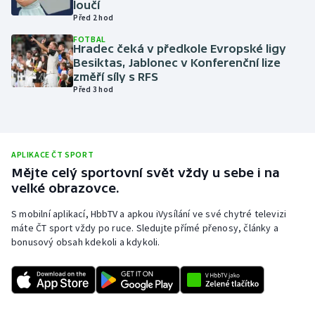
loučí
Před 2 hod
Olympijské hry
FOTBAL
Hradec čeká v předkole Evropské ligy
Parasport
Besiktas, Jablonec v Konferenční lize
změří síly s RFS
Plavání
Před 3 hod
Plážový volejbal
Ragby
APLIKACE ČT SPORT
Mějte celý sportovní svět vždy u sebe i na
velké obrazovce.
Rychlobruslení
S mobilní aplikací, HbbTV a apkou iVysílání ve své chytré televizi
Rychlostní kanoistika
máte ČT sport vždy po ruce. Sledujte přímé přenosy, články a
bonusový obsah kdekoli a kdykoli.
Short track
Sportovní střelba