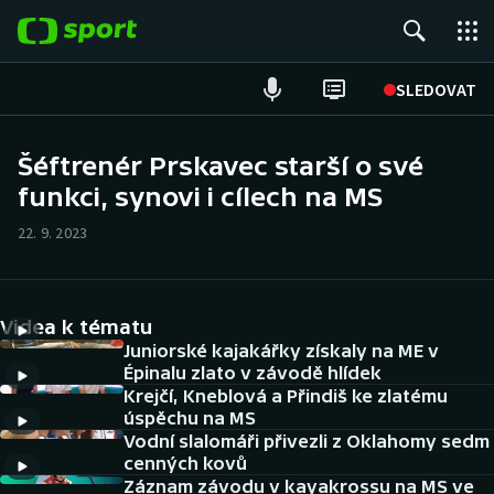
POPULÁRNÍ
SLEDOVAT
Fotbal
Šéftrenér Prskavec starší o své
funkci, synovi i cílech na MS
Hokej
22. 9. 2023
Tenis
Atletika
Videa k tématu
Cyklistika
Juniorské kajakářky získaly na ME v
Épinalu zlato v závodě hlídek
Krejčí, Kneblová a Přindiš ke zlatému
DALŠÍ SPORTY
úspěchu na MS
Vodní slalomáři přivezli z Oklahomy sedm
Americký fotbal
NEPŘEHLÉDNĚTE
cenných kovů
Záznam závodu v kayakrossu na MS ve