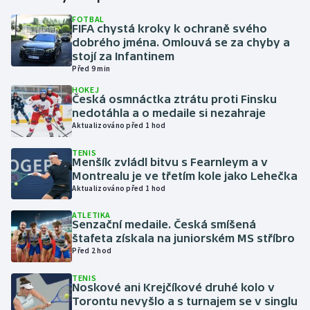
FOTBAL
FIFA chystá kroky k ochraně svého
Gymnastika
dobrého jména. Omlouvá se za chyby a
stojí za Infantinem
Házená
Před 9 min
HOKEJ
Jezdectví
Česká osmnáctka ztrátu proti Finsku
nedotáhla a o medaile si nezahraje
Aktualizováno před 1 hod
Judo
TENIS
Menšík zvládl bitvu s Fearnleym a v
Krasobruslení
Montrealu je ve třetím kole jako Lehečka
Aktualizováno před 1 hod
Lezení
ATLETIKA
Senzační medaile. Česká smíšená
Lyže a snowboard
štafeta získala na juniorském MS stříbro
Před 2 hod
Moderní pětiboj
TENIS
Noskové ani Krejčíkové druhé kolo v
Motorsport
Torontu nevyšlo a s turnajem se v singlu