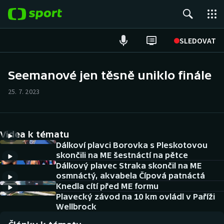
POPULÁRNÍ
SLEDOVAT
Fotbal
Seemanové jen těsně uniklo finále
Hokej
25. 7. 2023
Tenis
Videa k tématu
Atletika
Dálkoví plavci Borovka s Pleskotovou
skončili na ME šestnáctí na pětce
Cyklistika
Dálkový plavec Straka skončil na ME
osmnáctý, akvabela Čípová patnáctá
DALŠÍ SPORTY
Knedla cítí před ME formu
Plavecký závod na 10 km ovládl v Paříži
Americký fotbal
Wellbrock
NEPŘEHLÉDNĚTE