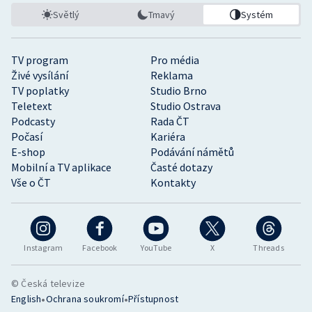
Světlý
Tmavý
Systém
TV program
Pro média
Živé vysílání
Reklama
TV poplatky
Studio Brno
Teletext
Studio Ostrava
Podcasty
Rada ČT
Počasí
Kariéra
E-shop
Podávání námětů
Mobilní a TV aplikace
Časté dotazy
Vše o ČT
Kontakty
Instagram
Facebook
YouTube
X
Threads
© Česká televize
•
•
English
Ochrana soukromí
Přístupnost