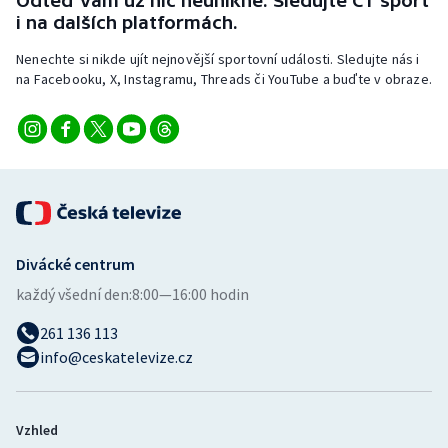
Odteď vám už nic neunikne. Sledujte ČT sport
Stolní tenis
i na dalších platformách.
Nenechte si nikde ujít nejnovější sportovní události. Sledujte nás i
Triatlon
na Facebooku, X, Instagramu, Threads či YouTube a buďte v obraze.
Veslování
Vodní slalom
Volejbal
Ostatní
Divácké centrum
každý všední den:
8:00—16:00 hodin
261 136 113
info@ceskatelevize.cz
Vzhled