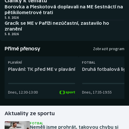
Články k tématu
Baseball a softbal
Soutěže
Borovka a Pleskotová doplavali na ME šestnáctí na
pětikilometrové trati
Basketbal
Historické návraty
5. 8. 2026
Gracík se ME v Paříži nezúčastní, zastavilo ho
zranění
Biatlon
Aplikace ČT sport
5. 8. 2026
Boby a skeleton
AZ kvíz
Přímé přenosy
Zobrazit program
Box
PLAVÁNÍ
FOTBAL
Plavání: TK před ME v plavání
Druhá fotbalová liga
Curling
Dostihy
Dnes
,
12:30
-
13:00
Dnes
,
17:35
-
19:55
Florbal
Aktuality ze sportu
Futsal
FOTBAL
Neměli jsme prohrát, takovou chybu si
Golf