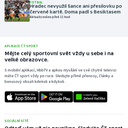
FOTBAL
Hradec nevyužil šance ani přesilovku po
Olympijské hry
červené kartě. Doma padl s Besiktasem
Aktualizováno před 11 hod
Parasport
Plavání
APLIKACE ČT SPORT
Plážový volejbal
Mějte celý sportovní svět vždy u sebe i na
velké obrazovce.
Ragby
S mobilní aplikací, HbbTV a apkou iVysílání ve své chytré televizi
máte ČT sport vždy po ruce. Sledujte přímé přenosy, články a
Rychlobruslení
bonusový obsah kdekoli a kdykoli.
Rychlostní kanoistika
Short track
Sportovní střelba
SOCIÁLNÍ SÍTĚ