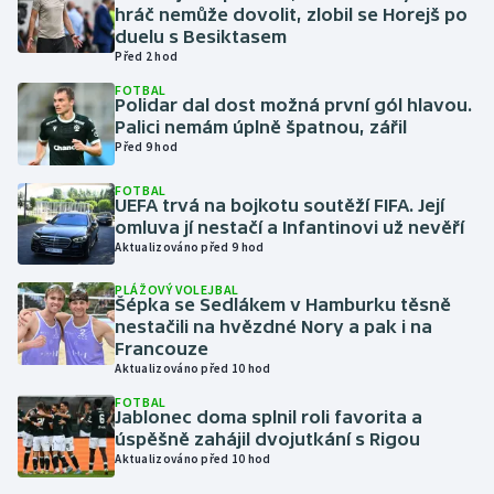
hráč nemůže dovolit, zlobil se Horejš po
duelu s Besiktasem
Gymnastika
Před 2 hod
FOTBAL
Házená
Polidar dal dost možná první gól hlavou.
Palici nemám úplně špatnou, zářil
Před 9 hod
Jezdectví
FOTBAL
UEFA trvá na bojkotu soutěží FIFA. Její
Judo
omluva jí nestačí a Infantinovi už nevěří
Aktualizováno před 9 hod
Krasobruslení
PLÁŽOVÝ VOLEJBAL
Šépka se Sedlákem v Hamburku těsně
Lezení
nestačili na hvězdné Nory a pak i na
Francouze
Lyže a snowboard
Aktualizováno před 10 hod
FOTBAL
Jablonec doma splnil roli favorita a
Moderní pětiboj
úspěšně zahájil dvojutkání s Rigou
Aktualizováno před 10 hod
Motorsport