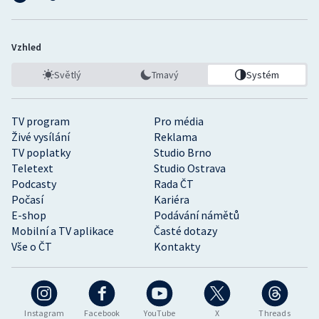
Vzhled
Světlý
Tmavý
Systém
TV program
Pro média
Živé vysílání
Reklama
TV poplatky
Studio Brno
Teletext
Studio Ostrava
Podcasty
Rada ČT
Počasí
Kariéra
E-shop
Podávání námětů
Mobilní a TV aplikace
Časté dotazy
Vše o ČT
Kontakty
Instagram
Facebook
YouTube
X
Threads