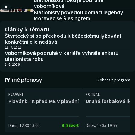
Biatlonistou roku je podruhé
Baseball a softbal
Soutěže
Voborníková
Biatlonisty povedou domácí legendy
Basketbal
Historické návraty
Moravec se Šlesingrem
Články k tématu
Biatlon
Aplikace ČT sport
Štvrtecký si po přechodu k běžeckému lyžování
konkrétní cíle nedává
Boby a skeleton
AZ kvíz
28. 7. 2026
Voborníková podruhé v kariéře vyhrála anketu
Biatlonista roku
Box
1. 6. 2026
Curling
Přímé přenosy
Zobrazit program
Dostihy
PLAVÁNÍ
FOTBAL
Plavání: TK před ME v plavání
Druhá fotbalová liga
Florbal
Futsal
Dnes
,
12:30
-
13:00
Dnes
,
17:35
-
19:55
Golf