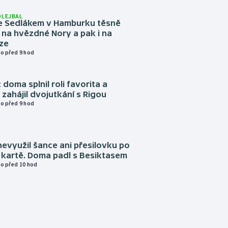
OLEJBAL
e Sedlákem v Hamburku těsně
i na hvězdné Nory a pak i na
ze
o před 9 hod
 doma splnil roli favorita a
zahájil dvojutkání s Rigou
o před 9 hod
evyužil šance ani přesilovku po
 kartě. Doma padl s Besiktasem
o před 10 hod