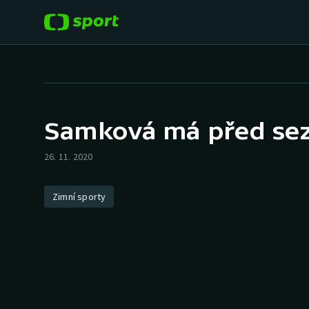
POPULÁRNÍ
DALŠÍ SPORTY
Fotbal
Americký fotbal
Samková má před sez
Hokej
Baseball a softbal
26. 11. 2020
Tenis
Basketbal
Zimní sporty
Atletika
Biatlon
Cyklistika
Boby a skeleton
Box