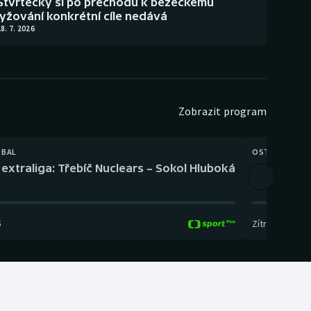
Štvrtecký si po přechodu k běžeckému
lyžování konkrétní cíle nedává
8. 7. 2026
Zobrazit program
TBAL
OSTATNÍ
extraliga: Třebíč Nuclears – Sokol Hluboká
Orientační
5
Zítra
,
14:00
-
17