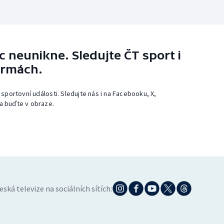
 neunikne. Sledujte ČT sport i
ormách.
 sportovní události. Sledujte nás i na Facebooku, X,
a buďte v obraze.
eská televize na sociálních sítích: