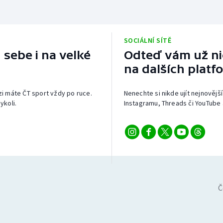
SOCIÁLNÍ SÍTĚ
 sebe i na velké
Odteď vám už nic
na dalších platf
izi máte ČT sport vždy po ruce.
Nenechte si nikde ujít nejnovější
ykoli.
Instagramu, Threads či YouTube 
Č