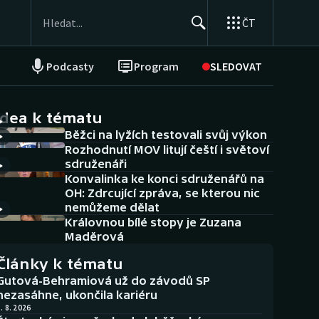
ČT
Podcasty
Program
SLEDOVAT
NEPŘEHLÉDNĚTE
Soutěže
idea k tématu
Běžci na lyžích testovali svůj výkon
Historické návraty
Rozhodnutí MOV litují čeští i světoví
sdruženáři
Aplikace ČT sport
Konvalinka ke konci sdruženářů na
OH: Zdrcující zpráva, se kterou nic
AZ kvíz
nemůžeme dělat
Královnou bílé stopy je Zuzana
Maděrová
Články k tématu
Gutová-Behramiová už do závodů SP
nezasáhne, ukončila kariéru
. 8. 2026