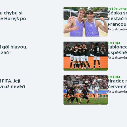
PLÁŽOVÝ V
u chybu si
Šépka s
se Horejš po
nestačil
Francou
Aktualizován
FOTBAL
 gól hlavou.
Jablonec
zářil
úspěšně 
Aktualizován
FOTBAL
FIFA. Její
Hradec n
vi už nevěří
červené
Aktualizován