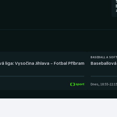
Moderní pětiboj
Triatlon
2
Motorsport
Veslování
Olympijské hry
Vodní slalom
Parasport
Volejbal
Plavání
Ostatní
BASEBALL A SOF
á liga: Vysočina Jihlava – Fotbal Příbram
Baseballová 
Plážový volejbal
Dnes
,
18:55
-
22:1