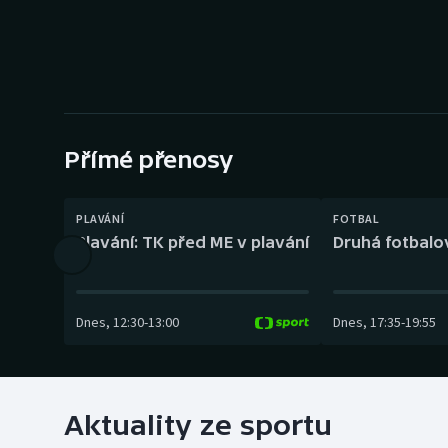
Curling
Dostihy
Florbal
Futsal
Přímé přenosy
Golf
PLAVÁNÍ
FOTBAL
Plavání: TK před ME v plavání
Druhá fotbalov
Gymnastika
Dnes
,
12:30
-
13:00
Dnes
,
17:35
-
19:55
Aktuality ze sportu