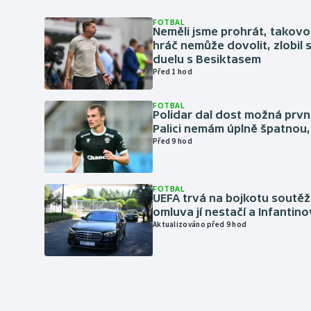
FOTBAL
Neměli jsme prohrát, takovo
hráč nemůže dovolit, zlobil 
duelu s Besiktasem
Před 1 hod
FOTBAL
Polidar dal dost možná první
Palici nemám úplně špatnou, 
Před 9 hod
FOTBAL
UEFA trvá na bojkotu soutěží 
omluva jí nestačí a Infantino
Aktualizováno před 9 hod