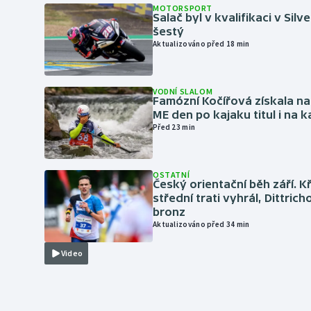
MOTORSPORT
Salač byl v kvalifikaci v Silv
šestý
Aktualizováno před 18 min
VODNÍ SLALOM
Famózní Kočířová získala na
ME den po kajaku titul i na k
Před 23 min
OSTATNÍ
Český orientační běh září. K
střední trati vyhrál, Dittric
bronz
Aktualizováno před 34 min
Video