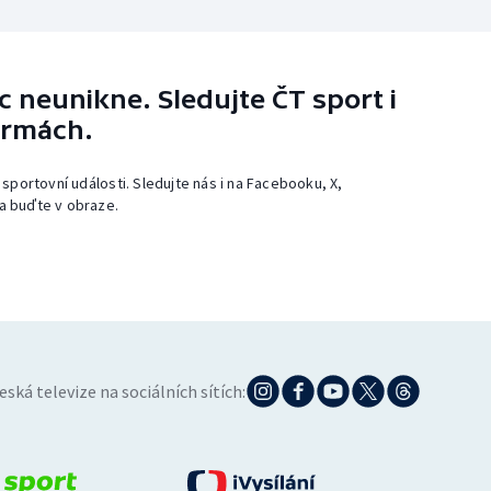
 neunikne. Sledujte ČT sport i
ormách.
 sportovní události. Sledujte nás i na Facebooku, X,
a buďte v obraze.
eská televize na sociálních sítích: