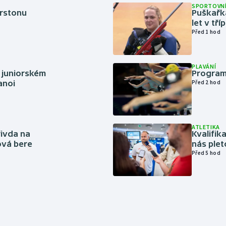
SPORTOVNÍ
erstonu
Puškařka
let v tř
Před 1 hod
PLAVÁNÍ
 juniorském
Program
anoi
Před 2 hod
ATLETIKA
řivda na
Kvalifika
hová bere
nás plet
Před 5 hod