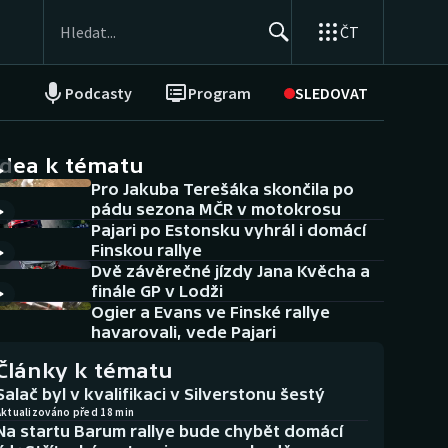
ČT
Podcasty
Program
SLEDOVAT
NEPŘEHLÉDNĚTE
Soutěže
idea k tématu
Pro Jakuba Terešáka skončila po
Historické návraty
pádu sezona MČR v motokrosu
Pajari po Estonsku vyhrál i domácí
Aplikace ČT sport
Finskou rallye
Dvě závěrečné jízdy Jana Kvěcha a
AZ kvíz
finále GP v Lodži
Ogier a Evans ve Finské rallye
havarovali, vede Pajari
Články k tématu
Salač byl v kvalifikaci v Silverstonu šestý
Aktualizováno před 18 min
Na startu Barum rallye bude chybět domácí