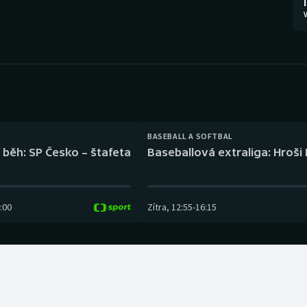
Moderní pětiboj
Triatlon
V
Motorsport
Veslování
Olympijské hry
Vodní slalom
Parasport
Volejbal
Plavání
Ostatní
BASEBALL A SOFTBAL
 běh: SP Česko – štafeta
Baseballová extraliga: Hroši
Plážový volejbal
:00
Zítra
,
12:55
-
16:15