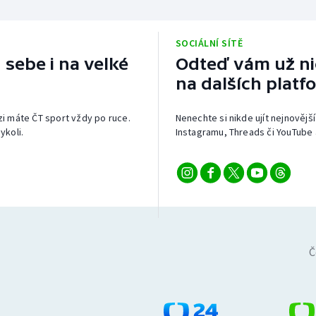
SOCIÁLNÍ SÍTĚ
 sebe i na velké
Odteď vám už nic
na dalších platf
izi máte ČT sport vždy po ruce.
Nenechte si nikde ujít nejnovější
ykoli.
Instagramu, Threads či YouTube 
Č