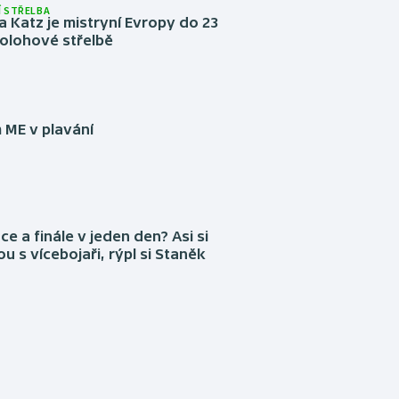
 STŘELBA
 Katz je mistryní Evropy do 23
ípolohové střelbě
 ME v plavání
ce a finále v jeden den? Asi si
ou s vícebojaři, rýpl si Staněk