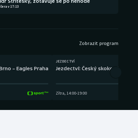
lídr Stříteský, zotavuje se po nehodě
čera v 17:13
Zobrazit program
JEZDECTVÍ
 Brno – Eagles Praha
Jezdectví: Český skokový pohár –
Zítra
,
14:00
-
19:00