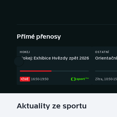
Curling
Dostihy
Florbal
Přímé přenosy
Futsal
Golf
HOKEJ
OSTATNÍ
Hokej: Exhibice Hvězdy zpět 2026
Orientační
Gymnastika
16:50
-
19:50
Zítra
,
10:50
-
15
ŽIVĚ
Aktuality ze sportu