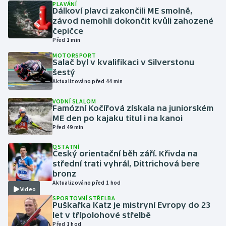
PLAVÁNÍ
Dálkoví plavci zakončili ME smolně,
závod nemohli dokončit kvůli zahozené
Gymnastika
čepičce
Před 1 min
Házená
MOTORSPORT
Salač byl v kvalifikaci v Silverstonu
Jezdectví
šestý
Aktualizováno před 44 min
Judo
VODNÍ SLALOM
Famózní Kočířová získala na juniorském
ME den po kajaku titul i na kanoi
Krasobruslení
Před 49 min
Lezení
OSTATNÍ
Český orientační běh září. Křivda na
střední trati vyhrál, Dittrichová bere
Lyže a snowboard
bronz
Aktualizováno před 1 hod
Video
Moderní pětiboj
SPORTOVNÍ STŘELBA
Puškařka Katz je mistryní Evropy do 23
let v třípolohové střelbě
Motorsport
Před 1 hod