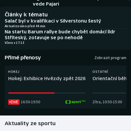
Baseball a softbal
Soutěže
vede Pajari
Články k tématu
Basketbal
Historické návraty
Salač byl v kvalifikaci v Silverstonu šestý
Aktualizováno před 44 min
Na startu Barum rallye bude chybět domácí lídr
Biatlon
Aplikace ČT sport
Stříteský, zotavuje se po nehodě
Včera v 17:13
Boby a skeleton
AZ kvíz
Přímé přenosy
Zobrazit program
Box
HOKEJ
OSTATNÍ
Curling
Hokej: Exhibice Hvězdy zpět 2026
Orientační běh: 
Dostihy
16:50
-
19:50
Zítra
,
10:50
-
15:00
Florbal
ŽIVĚ
Futsal
Aktuality ze sportu
Golf