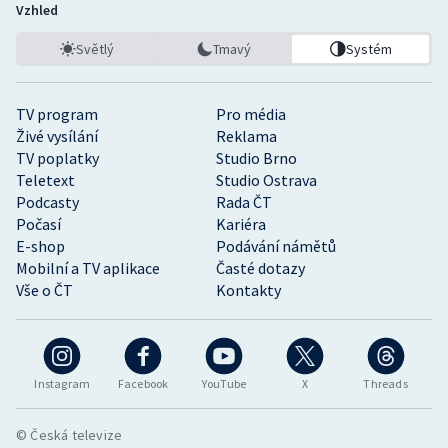
Vzhled
Světlý
Tmavý
Systém
TV program
Pro média
Živé vysílání
Reklama
TV poplatky
Studio Brno
Teletext
Studio Ostrava
Podcasty
Rada ČT
Počasí
Kariéra
E-shop
Podávání námětů
Mobilní a TV aplikace
Časté dotazy
Vše o ČT
Kontakty
Instagram
Facebook
YouTube
X
Threads
© Česká televize