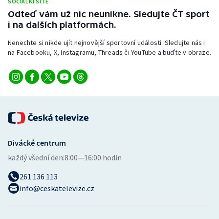
SOCIÁLNÍ SÍTĚ
Stolní tenis
Odteď vám už nic neunikne. Sledujte ČT sport
i na dalších platformách.
Triatlon
Nenechte si nikde ujít nejnovější sportovní události. Sledujte nás i
na Facebooku, X, Instagramu, Threads či YouTube a buďte v obraze.
Veslování
Vodní slalom
Volejbal
Ostatní
Divácké centrum
každý všední den:
8:00—16:00 hodin
261 136 113
info@ceskatelevize.cz