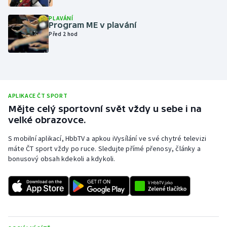
Olympijské hry
PLAVÁNÍ
Program ME v plavání
Před 2 hod
Parasport
Plavání
Plážový volejbal
APLIKACE ČT SPORT
Mějte celý sportovní svět vždy u sebe i na
Ragby
velké obrazovce.
Rychlobruslení
S mobilní aplikací, HbbTV a apkou iVysílání ve své chytré televizi
máte ČT sport vždy po ruce. Sledujte přímé přenosy, články a
bonusový obsah kdekoli a kdykoli.
Rychlostní kanoistika
Short track
Sportovní střelba