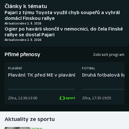
Baseball a softbal
Soutěže
Články k tématu
Pajari z týmu Toyota využil chyb soupeřů a vyhrál
Basketbal
Historické návraty
domácí Finskou rallye
Aktualizováno 2. 8. 2026
Ogier po havárii skončil v nemocnici, do čela Finské
Biatlon
Aplikace ČT sport
rallye se dostal Pajari
Aktualizováno 2. 8. 2026
Boby a skeleton
AZ kvíz
Přímé přenosy
Zobrazit program
Box
PLAVÁNÍ
FOTBAL
Curling
Plavání: TK před ME v plavání
Druhá fotbalová liga
Dostihy
Zítra
,
12:30
-
13:00
Zítra
,
17:35
-
19:55
Florbal
Futsal
Aktuality ze sportu
Golf
FOTBAL