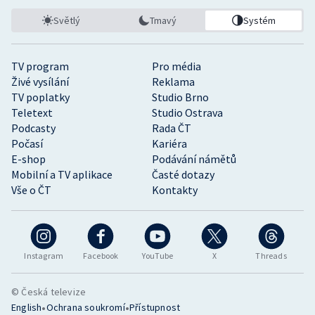
Světlý
Tmavý
Systém
TV program
Pro média
Živé vysílání
Reklama
TV poplatky
Studio Brno
Teletext
Studio Ostrava
Podcasty
Rada ČT
Počasí
Kariéra
E-shop
Podávání námětů
Mobilní a TV aplikace
Časté dotazy
Vše o ČT
Kontakty
Instagram
Facebook
YouTube
X
Threads
© Česká televize
•
•
English
Ochrana soukromí
Přístupnost