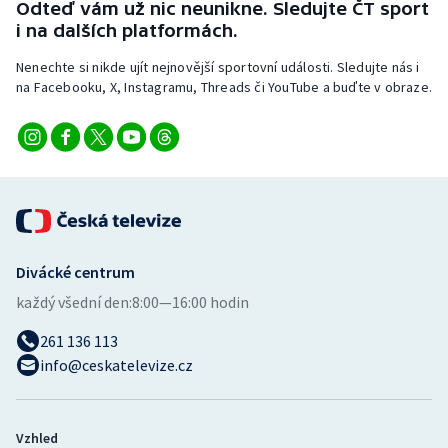
Odteď vám už nic neunikne. Sledujte ČT sport
Stolní tenis
i na dalších platformách.
Triatlon
Nenechte si nikde ujít nejnovější sportovní události. Sledujte nás i
na Facebooku, X, Instagramu, Threads či YouTube a buďte v obraze.
Veslování
Vodní slalom
Volejbal
Ostatní
Divácké centrum
každý všední den:
8:00—16:00 hodin
261 136 113
info@ceskatelevize.cz
Vzhled