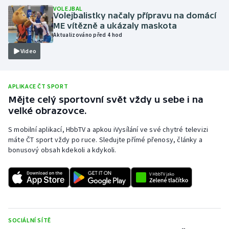
VOLEJBAL
Olympijské hry
Volejbalistky načaly přípravu na domácí
ME vítězně a ukázaly maskota
Aktualizováno před 4 hod
Parasport
Video
Plavání
APLIKACE ČT SPORT
Plážový volejbal
Mějte celý sportovní svět vždy u sebe i na
velké obrazovce.
Ragby
S mobilní aplikací, HbbTV a apkou iVysílání ve své chytré televizi
Rychlobruslení
máte ČT sport vždy po ruce. Sledujte přímé přenosy, články a
bonusový obsah kdekoli a kdykoli.
Rychlostní kanoistika
Short track
Sportovní střelba
SOCIÁLNÍ SÍTĚ