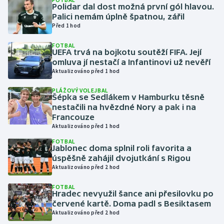
Polidar dal dost možná první gól hlavou.
Palici nemám úplně špatnou, zářil
Gymnastika
Před 1 hod
FOTBAL
Házená
UEFA trvá na bojkotu soutěží FIFA. Její
omluva jí nestačí a Infantinovi už nevěří
Jezdectví
Aktualizováno před 1 hod
PLÁŽOVÝ VOLEJBAL
Judo
Šépka se Sedlákem v Hamburku těsně
nestačili na hvězdné Nory a pak i na
Francouze
Krasobruslení
Aktualizováno před 1 hod
FOTBAL
Lezení
Jablonec doma splnil roli favorita a
úspěšně zahájil dvojutkání s Rigou
Lyže a snowboard
Aktualizováno před 2 hod
FOTBAL
Moderní pětiboj
Hradec nevyužil šance ani přesilovku po
červené kartě. Doma padl s Besiktasem
Aktualizováno před 2 hod
Motorsport