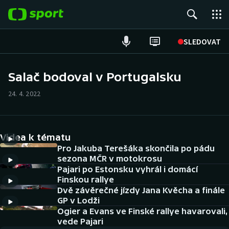
POPULÁRNÍ
SLEDOVAT
Fotbal
Salač bodoval v Portugalsku
Hokej
24. 4. 2022
Tenis
Videa k tématu
Atletika
Pro Jakuba Terešáka skončila po pádu
sezona MČR v motokrosu
Cyklistika
Pajari po Estonsku vyhrál i domácí
Finskou rallye
DALŠÍ SPORTY
Dvě závěrečné jízdy Jana Kvěcha a finále
GP v Lodži
Americký fotbal
Ogier a Evans ve Finské rallye havarovali,
NEPŘEHLÉDNĚTE
vede Pajari