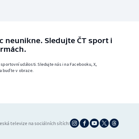
 neunikne. Sledujte ČT sport i
ormách.
 sportovní události. Sledujte nás i na Facebooku, X,
a buďte v obraze.
eská televize na sociálních sítích: