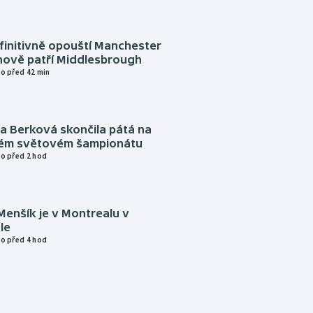
finitivně opouští Manchester
nově patří Middlesbrough
o před 42 min
a Berková skončila pátá na
kém světovém šampionátu
o před 2 hod
Menšík je v Montrealu v
le
o před 4 hod