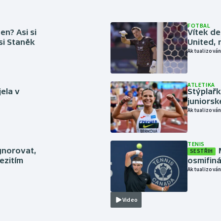
FOTBAL
en? Asi si
Vítek de
 si Staněk
United, 
Aktualizován
ATLETIKA
jela v
Stýplařk
juniors
Aktualizován
TENIS
gnorovat,
SESTŘIH
ezitím
osmifiná
Aktualizován
Video