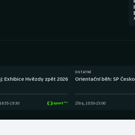
Moderní pětiboj
Triatlon
Motorsport
Veslování
3
Olympijské hry
Vodní slalom
Parasport
Volejbal
Plavání
Ostatní
OSTATNÍ
Plážový volejbal
j: Exhibice Hvězdy zpět 2026
Orientační běh: SP Česko
16:55
-
19:30
Zítra
,
10:50
-
15:00