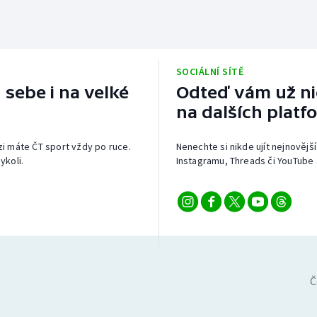
SOCIÁLNÍ SÍTĚ
 sebe i na velké
Odteď vám už nic
na dalších platf
izi máte ČT sport vždy po ruce.
Nenechte si nikde ujít nejnovější
ykoli.
Instagramu, Threads či YouTube 
Č