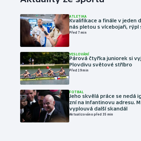
ATLETIKA
Kvalifikace a finále v jeden d
nás pletou s vícebojaři, rýpl
Před 7 min
VESLOVÁNÍ
Párová čtyřka juniorek si vy
Plovdivu světové stříbro
Před 19 min
FOTBAL
Jeho skvělá práce se nedá i
zní na Infantinovu adresu. M
vyplouvá další skandál
Aktualizováno před 35 min