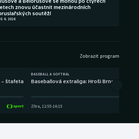
Rusové a Bělorusové se mohou po čtyřech
letech znovu účastnit mezinárodních
bruslařských soutěží
0. 6. 2026
Zobrazit program
BASEBALL A SOFTBAL
 – štafeta
Baseballová extraliga: Hroši Brno – Eagles
Zítra
,
12:55
-
16:15