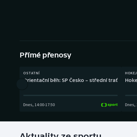
Curling
Dostihy
Florbal
Futsal
Přímé přenosy
Golf
OSTATNÍ
HOKEJ
Gymnastika
Orientační běh: SP Česko – střední trať
Hoke
Dnes
,
14:00
-
17:50
Dnes
,
Aktuality ze sportu