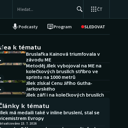
ČT
Podcasty
Program
SLEDOVAT
NEPŘEHLÉDNĚTE
Soutěže
idea k tématu
Bruslařka Kainová triumfovala v
Historické návraty
závodu ME
Metoděj Jílek vybojoval na ME na
Aplikace ČT sport
kolečkových bruslích stříbro ve
sprintu na 1000 metrů
AZ kvíz
Jílek získal Cenu Jiřího Gutha-
Jarkovského
Jílek září i na kolečkových bruslích
Články k tématu
Jílek má medaili také v inline bruslení, stal se
vicemistrem Evropy
ktualizováno 23. 7. 2026