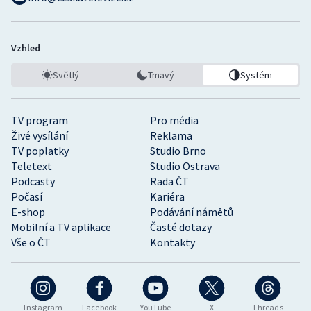
Vzhled
Světlý
Tmavý
Systém
TV program
Pro média
Živé vysílání
Reklama
TV poplatky
Studio Brno
Teletext
Studio Ostrava
Podcasty
Rada ČT
Počasí
Kariéra
E-shop
Podávání námětů
Mobilní a TV aplikace
Časté dotazy
Vše o ČT
Kontakty
Instagram
Facebook
YouTube
X
Threads