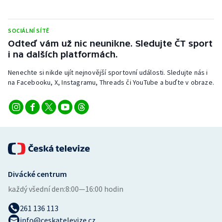
Stolní tenis
Triatlon
SOCIÁLNÍ SÍTĚ
Odteď vám už nic neunikne. Sledujte ČT sport
i na dalších platformách.
Veslování
Nenechte si nikde ujít nejnovější sportovní události. Sledujte nás i
Vodní slalom
na Facebooku, X, Instagramu, Threads či YouTube a buďte v obraze.
Volejbal
Ostatní
Divácké centrum
každý všední den:
8:00—16:00 hodin
261 136 113
info@ceskatelevize.cz