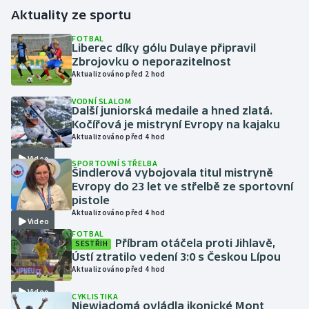
Aktuality ze sportu
Gymnastika
FOTBAL
Liberec díky gólu Dulaye připravil
Zbrojovku o neporazitelnost
Házená
Aktualizováno před 2 hod
Jezdectví
VODNÍ SLALOM
Další juniorská medaile a hned zlatá.
Kočířová je mistryní Evropy na kajaku
Judo
Aktualizováno před 4 hod
Video
Krasobruslení
SPORTOVNÍ STŘELBA
Šindlerová vybojovala titul mistryně
Evropy do 23 let ve střelbě ze sportovní
Lezení
pistole
Aktualizováno před 4 hod
Video
Lyže a snowboard
FOTBAL
Příbram otáčela proti Jihlavě,
SESTŘIH
Ústí ztratilo vedení 3:0 s Českou Lípou
Moderní pětiboj
Aktualizováno před 4 hod
Video
Motorsport
CYKLISTIKA
Niewiadomá ovládla ikonické Mont