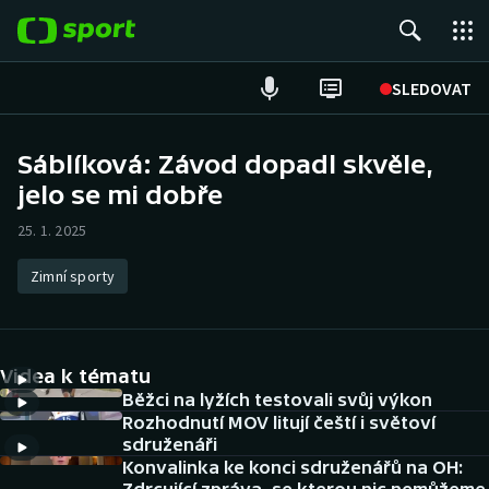
POPULÁRNÍ
SLEDOVAT
Fotbal
Sáblíková: Závod dopadl skvěle,
jelo se mi dobře
Hokej
25. 1. 2025
Tenis
Zimní sporty
Atletika
Cyklistika
Videa k tématu
DALŠÍ SPORTY
Běžci na lyžích testovali svůj výkon
Rozhodnutí MOV litují čeští i světoví
sdruženáři
Americký fotbal
NEPŘEHLÉDNĚTE
Konvalinka ke konci sdruženářů na OH: