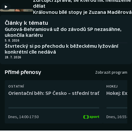
Zdrcující zpráva, se kterou nic nemůžeme
Baseball a softbal
Soutěže
dělat
Královnou bílé stopy je Zuzana Maděrová
Basketbal
Historické návraty
Články k tématu
Gutová-Behramiová už do závodů SP nezasáhne,
Biatlon
Aplikace ČT sport
ukončila kariéru
5. 8. 2026
Štvrtecký si po přechodu k běžeckému lyžování
Boby a skeleton
AZ kvíz
konkrétní cíle nedává
28. 7. 2026
Box
Přímé přenosy
Zobrazit program
Curling
OSTATNÍ
HOKEJ
Dostihy
Orientační běh: SP Česko – střední trať
Hokej: Exh
Florbal
Dnes
,
14:00
-
17:50
Dnes
,
16:55
-
19
Futsal
Golf