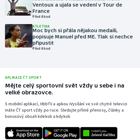
Ventoux a ujala se vedení v Tour de
Olympijské hry
France
Před 6 hod
Parasport
ATLETIKA
Moc bych si přála nějakou medaili,
popisuje Manuel před ME. Tlak si nechce
Plavání
připustit
Před 6 hod
Plážový volejbal
Ragby
APLIKACE ČT SPORT
Rychlobruslení
Mějte celý sportovní svět vždy u sebe i na
velké obrazovce.
Rychlostní kanoistika
S mobilní aplikací, HbbTV a apkou iVysílání ve své chytré televizi
máte ČT sport vždy po ruce. Sledujte přímé přenosy, články a
Short track
bonusový obsah kdekoli a kdykoli.
Sportovní střelba