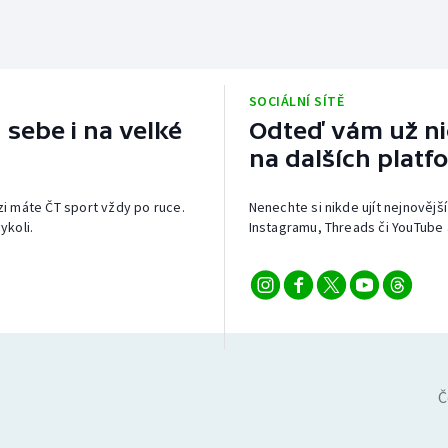
SOCIÁLNÍ SÍTĚ
 sebe i na velké
Odteď vám už nic
na dalších platf
izi máte ČT sport vždy po ruce.
Nenechte si nikde ujít nejnovější
ykoli.
Instagramu, Threads či YouTube 
Č