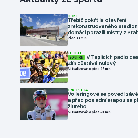
HOKEJ
Třebíč pokřtila otevření
zrekonstruovaného stadionu
domácí porazili mistry z Pra
Před 33 min
FOTBAL
V Teplicích padlo de
SOUHRN
Zlín zůstává nulový
Aktualizováno před 47 min
CYKLISTIKA
Volleringové se povedl záv
a před poslední etapou se p
žlutého
Aktualizováno před 58 min