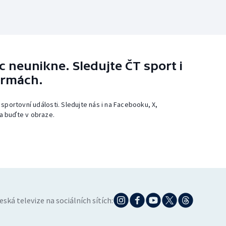
 neunikne. Sledujte ČT sport i
ormách.
 sportovní události. Sledujte nás i na Facebooku, X,
a buďte v obraze.
eská televize na sociálních sítích: