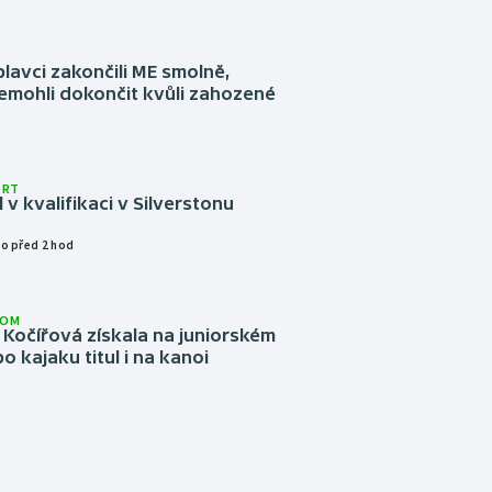
plavci zakončili ME smolně,
emohli dokončit kvůli zahozené
ORT
l v kvalifikaci v Silverstonu
o před 2 hod
LOM
Kočířová získala na juniorském
o kajaku titul i na kanoi