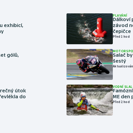
PLAVÁNÍ
Dálkoví 
 exhibicí,
závod n
hy
čepičce
Před 1 hod
MOTORSP
set gólů,
Salač by
šestý
Aktualizován
VODNÍ SLA
ěrečný útok
Famózní 
řevlékla do
ME den p
Před 2 hod