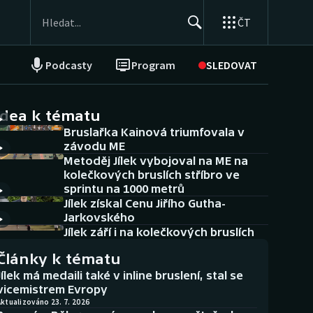
ČT
Podcasty
Program
SLEDOVAT
NEPŘEHLÉDNĚTE
Soutěže
idea k tématu
Bruslařka Kainová triumfovala v
Historické návraty
závodu ME
Metoděj Jílek vybojoval na ME na
Aplikace ČT sport
kolečkových bruslích stříbro ve
sprintu na 1000 metrů
AZ kvíz
Jílek získal Cenu Jiřího Gutha-
Jarkovského
Jílek září i na kolečkových bruslích
Články k tématu
Jílek má medaili také v inline bruslení, stal se
vicemistrem Evropy
ktualizováno 23. 7. 2026