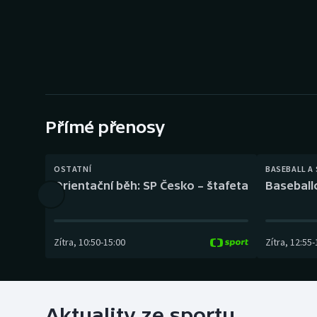
Curling
Dostihy
Florbal
Futsal
Přímé přenosy
Golf
OSTATNÍ
BASEBALL A
Gymnastika
Orientační běh: SP Česko – štafeta
Baseball
Zítra
,
10:50
-
15:00
Zítra
,
12:55
-
Aktuality ze sportu