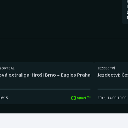
Moderní pětiboj
Triatlon
Motorsport
Veslování
3
Olympijské hry
Vodní slalom
Parasport
Volejbal
Plavání
Ostatní
 SOFTBAL
JEZDECTVÍ
Plážový volejbal
ová extraliga: Hroši Brno – Eagles Praha
Jezdectví: Č
16:15
Zítra
,
14:00
-
19:00