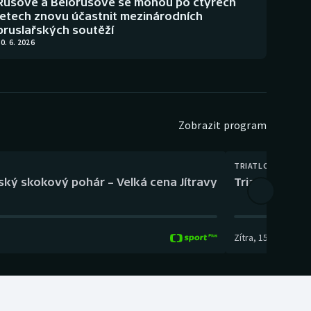
Rusové a Bělorusové se mohou po čtyřech
letech znovu účastnit mezinárodních
bruslařských soutěží
0. 6. 2026
Zobrazit program
TRIATLON
eský skokový pohár – Velká cena Jítravy
Triatlon: XTE
Zítra
,
15:00
-
16:10