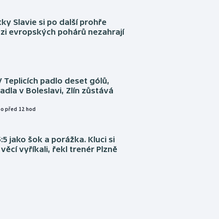
tky Slavie si po další prohře
ázi evropských pohárů nezahrají
V Teplicích padlo deset gólů,
adla v Boleslavi, Zlín zůstává
o před 12 hod
:5 jako šok a porážka. Kluci si
věcí vyříkali, řekl trenér Plzně