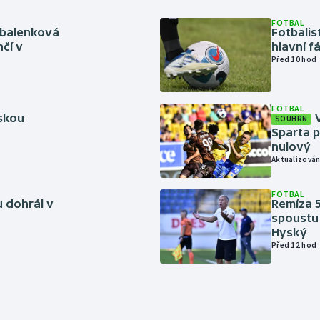
FOTBAL
abalenková
Fotbalis
čí v
hlavní f
Před 10 hod
FOTBAL
rskou
SOUHRN
Sparta p
nulový
Aktualizován
FOTBAL
 dohrál v
Remíza 5
spoustu 
Hyský
Před 12 hod