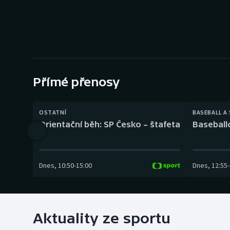
Curling
Dostihy
Florbal
Futsal
Přímé přenosy
Golf
OSTATNÍ
BASEBALL A
Orientační běh: SP Česko – štafeta
Baseball
Gymnastika
Dnes
,
10:50
-
15:00
Dnes
,
12:55
-
Aktuality ze sportu