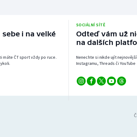
SOCIÁLNÍ SÍTĚ
 sebe i na velké
Odteď vám už nic
na dalších platf
izi máte ČT sport vždy po ruce.
Nenechte si nikde ujít nejnovější
ykoli.
Instagramu, Threads či YouTube 
Č