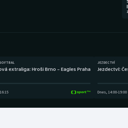
Moderní pětiboj
Triatlon
2
Motorsport
Veslování
Olympijské hry
Vodní slalom
Parasport
Volejbal
Plavání
Ostatní
 SOFTBAL
JEZDECTVÍ
ová extraliga: Hroši Brno – Eagles Praha
Jezdectví: Č
Plážový volejbal
16:15
Dnes
,
14:00
-
19:00