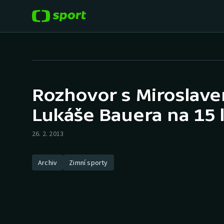
POPULÁRNÍ
DALŠÍ SPORTY
Fotbal
Americký fotbal
Rozhovor s Miroslave
Hokej
Baseball a softbal
Lukáše Bauera na 15
Tenis
Basketbal
26. 2. 2013
Atletika
Biatlon
Archiv
Zimní sporty
Cyklistika
Boby a skeleton
Box