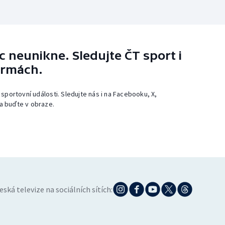
 neunikne. Sledujte ČT sport i
ormách.
 sportovní události. Sledujte nás i na Facebooku, X,
a buďte v obraze.
eská televize na sociálních sítích: