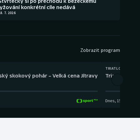
Štvrtecký si po přechodu k běžeckému
lyžování konkrétní cíle nedává
8. 7. 2026
Zobrazit program
TRIATLON
eský skokový pohár – Velká cena Jítravy
Triatlon: XTE
Dnes
,
15:00
-
16:10