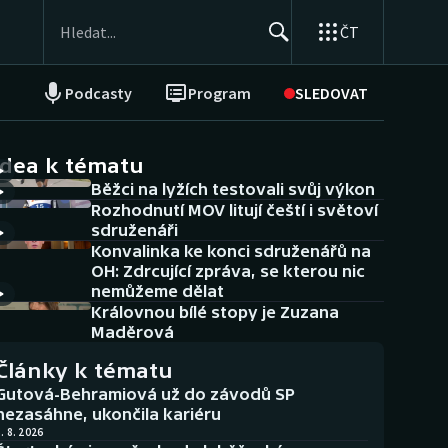
ČT
Podcasty
Program
SLEDOVAT
NEPŘEHLÉDNĚTE
Soutěže
idea k tématu
Běžci na lyžích testovali svůj výkon
Historické návraty
Rozhodnutí MOV litují čeští i světoví
sdruženáři
Aplikace ČT sport
Konvalinka ke konci sdruženářů na
OH: Zdrcující zpráva, se kterou nic
AZ kvíz
nemůžeme dělat
Královnou bílé stopy je Zuzana
Maděrová
Články k tématu
Gutová-Behramiová už do závodů SP
nezasáhne, ukončila kariéru
. 8. 2026