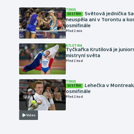
TENIS
Světová jednička S
SESTŘIH
neuspěla ani v Torontu a kon
osmifinále
Před 2 min
ATLETIKA
Tyčkařka Krutilová je junio
mistryní světa
Před 1 hod
TENIS
Lehečka v Montrealu
SESTŘIH
osmifinále
Před 2 hod
Video