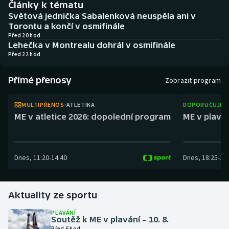
Články k tématu
Baseball a softbal
Soutěže
Světová jednička Sabalenková neuspěla ani v
Torontu a končí v osmifinále
Basketbal
Historické návraty
Před 20 hod
Lehečka v Montrealu dohrál v osmifinále
Před 22 hod
Biatlon
Aplikace ČT sport
Přímé přenosy
Boby a skeleton
AZ kvíz
Zobrazit program
Box
MULTIPŘENOS
ATLETIKA
DOPORUČUJEM
ME v atletice 2026: dopolední program
ME v plaván
Curling
Dostihy
Dnes
,
11:20
-
14:40
Dnes
,
18:25
-
21
Florbal
Aktuality ze sportu
Futsal
PLAVÁNÍ
Soutěž k ME v plavání – 10. 8.
Golf
Před 6 hod