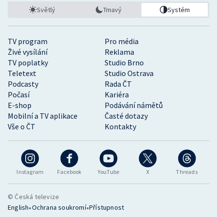
Světlý
Tmavý
Systém
TV program
Pro média
Živé vysílání
Reklama
TV poplatky
Studio Brno
Teletext
Studio Ostrava
Podcasty
Rada ČT
Počasí
Kariéra
E-shop
Podávání námětů
Mobilní a TV aplikace
Časté dotazy
Vše o ČT
Kontakty
Instagram
Facebook
YouTube
X
Threads
© Česká televize
•
•
English
Ochrana soukromí
Přístupnost