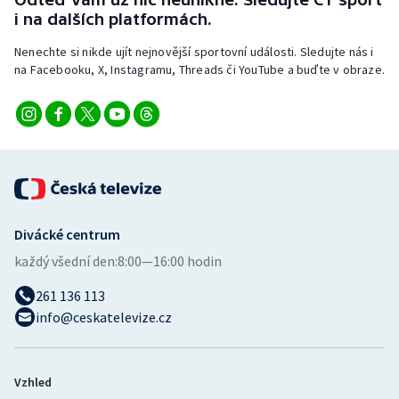
Stolní tenis
i na dalších platformách.
Nenechte si nikde ujít nejnovější sportovní události. Sledujte nás i
Triatlon
na Facebooku, X, Instagramu, Threads či YouTube a buďte v obraze.
Veslování
Vodní slalom
Volejbal
Ostatní
Divácké centrum
každý všední den:
8:00—16:00 hodin
261 136 113
info@ceskatelevize.cz
Vzhled