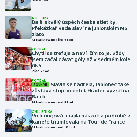
Gymnastika
ATLETIKA
Další skvělý úspěch české atletiky.
Překážkář Rada slaví na juniorském MS
Házená
zlato
Aktualizováno před 6 hod
Jezdectví
FOTBAL
Chytil se trefuje a neví, čím to je. Vždy
Judo
jsem začal dávat góly až v sedmém kole,
říká
Před 7 hod
Krasobruslení
FOTBAL
Slavia se nadřela, Jablonec také
SOUHRN
Lezení
zůstává stoprocentní. Hradec vyzrál na
Baník
Lyže a snowboard
Aktualizováno před 8 hod
CYKLISTIKA
Volleringová uhájila náskok a podruhé v
Moderní pětiboj
kariéře triumfovala na Tour de France
Aktualizováno před 10 hod
Motorsport