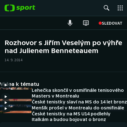
POPULÁRNÍ
SLEDOVAT
Fotbal
Rozhovor s Jiřím Veselým po výhře
nad Julienem Benneteauem
Hokej
14. 9. 2014
Tenis
Atletika
Videa k tématu
Cyklistika
Lehečka skončil v osmifinále tenisového
Masters v Montrealu
České tenistky slaví na MS do 14 let bronz
DALŠÍ SPORTY
Menšík prošel v Montrealu do osmifinále
České tenistky na MS U14 podlehly
Americký fotbal
NEPŘEHLÉDNĚTE
Italkám a budou bojovat o bronz