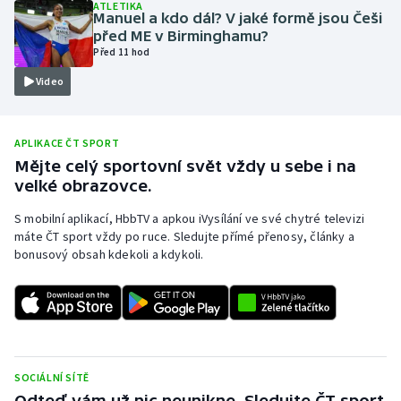
ATLETIKA
Manuel a kdo dál? V jaké formě jsou Češi
Olympijské hry
před ME v Birminghamu?
Před 11 hod
Parasport
Video
Plavání
APLIKACE ČT SPORT
Plážový volejbal
Mějte celý sportovní svět vždy u sebe i na
velké obrazovce.
Ragby
S mobilní aplikací, HbbTV a apkou iVysílání ve své chytré televizi
máte ČT sport vždy po ruce. Sledujte přímé přenosy, články a
Rychlobruslení
bonusový obsah kdekoli a kdykoli.
Rychlostní kanoistika
Short track
Sportovní střelba
SOCIÁLNÍ SÍTĚ
Odteď vám už nic neunikne. Sledujte ČT sport