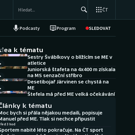
ČT
Podcasty
Program
SLEDOVAT
NEPŘEHLÉDNĚTE
Soutěže
idea k tématu
Sestry Švábíkovy o blížícím se ME v
Historické návraty
atletice
Juniorská štafeta na 4x400 m získala
Aplikace ČT sport
na MS senzační stříbro
Desetibojař Järvinen se chystá na
AZ kvíz
ME
Štefela má před ME velká očekávání
Články k tématu
Moc bych si přála nějakou medaili, popisuje
Manuel před ME. Tlak si nechce připustit
Před 3 hod
Sportem nabité léto pokračuje. Na ČT sport