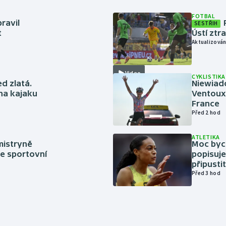
FOTBAL
ravil
SESTŘIH
t
Ústí ztr
Aktualizován
Video
CYKLISTIKA
ed zlatá.
Niewiad
 na kajaku
Ventoux 
France
Před 2 hod
ATLETIKA
mistryně
Moc bych
ze sportovní
popisuje
připustit
Před 3 hod