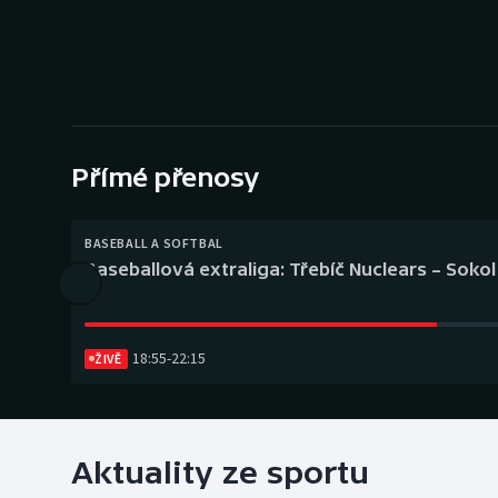
Curling
Dostihy
Florbal
Futsal
Přímé přenosy
Golf
BASEBALL A SOFTBAL
Baseballová extraliga: Třebíč Nuclears – Soko
Gymnastika
18:55
-
22:15
ŽIVĚ
Aktuality ze sportu