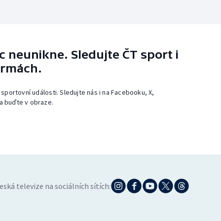
 neunikne. Sledujte ČT sport i
ormách.
 sportovní události. Sledujte nás i na Facebooku, X,
a buďte v obraze.
eská televize na sociálních sítích: