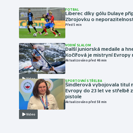
FOTBAL
Liberec díky gólu Dulaye přip
Zbrojovku o neporazitelnos
Před 5 min
VODNÍ SLALOM
Další juniorská medaile a hn
Kočířová je mistryní Evropy
Aktualizováno před 46 min
Video
SPORTOVNÍ STŘELBA
Šindlerová vybojovala titul 
Evropy do 23 let ve střelbě 
pistole
Aktualizováno před 58 min
Video