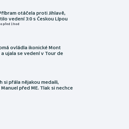
Příbram otáčela proti Jihlavě,
atilo vedení 3:0 s Českou Lípou
o před 1 hod
omá ovládla ikonické Mont
a ujala se vedení v Tour de
 si přála nějakou medaili,
 Manuel před ME. Tlak si nechce