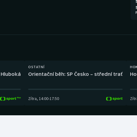
Moderní pětiboj
Triatlon
Motorsport
Veslování
Olympijské hry
Vodní slalom
Parasport
Volejbal
Plavání
Ostatní
OSTATNÍ
HO
l Hluboká
Orientační běh: SP Česko – střední trať
Ho
Plážový volejbal
Zítra
,
14:00
-
17:50
Zítr