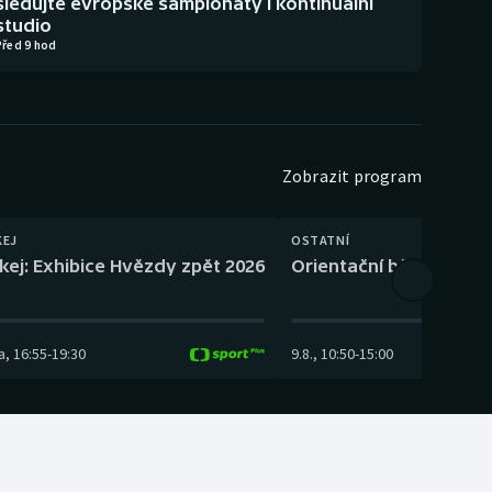
sledujte evropské šampionáty i kontinuální
studio
Před 9 hod
Zobrazit program
KEJ
OSTATNÍ
kej: Exhibice Hvězdy zpět 2026
Orientační běh: SP Čes
a
,
16:55
-
19:30
9.8.
,
10:50
-
15:00