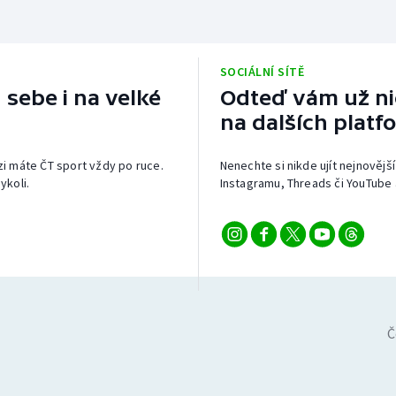
SOCIÁLNÍ SÍTĚ
 sebe i na velké
Odteď vám už nic
na dalších platf
izi máte ČT sport vždy po ruce.
Nenechte si nikde ujít nejnovější
ykoli.
Instagramu, Threads či YouTube 
Č