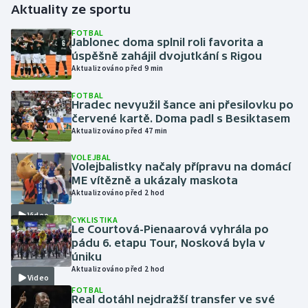
Aktuality ze sportu
Gymnastika
FOTBAL
Jablonec doma splnil roli favorita a
úspěšně zahájil dvojutkání s Rigou
Házená
Aktualizováno před 9 min
FOTBAL
Jezdectví
Hradec nevyužil šance ani přesilovku po
červené kartě. Doma padl s Besiktasem
Judo
Aktualizováno před 47 min
VOLEJBAL
Krasobruslení
Volejbalistky načaly přípravu na domácí
ME vítězně a ukázaly maskota
Aktualizováno před 2 hod
Lezení
Video
CYKLISTIKA
Lyže a snowboard
Le Courtová-Pienaarová vyhrála po
pádu 6. etapu Tour, Nosková byla v
úniku
Moderní pětiboj
Aktualizováno před 2 hod
Video
FOTBAL
Motorsport
Real dotáhl nejdražší transfer ve své