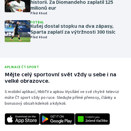
historii. Za Diomandeho zaplatil 125
milionů eur
Olympijské hry
Před 4 hod
Parasport
FOTBAL
Kušej dostal stopku na dva zápasy,
Sparta zaplatí za výtržnosti 300 tisíc
Plavání
Před 4 hod
Plážový volejbal
Ragby
APLIKACE ČT SPORT
Mějte celý sportovní svět vždy u sebe i na
Rychlobruslení
velké obrazovce.
S mobilní aplikací, HbbTV a apkou iVysílání ve své chytré televizi
Rychlostní kanoistika
máte ČT sport vždy po ruce. Sledujte přímé přenosy, články a
bonusový obsah kdekoli a kdykoli.
Short track
Sportovní střelba