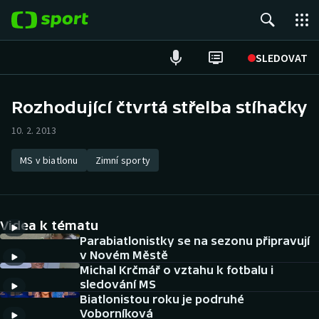
POPULÁRNÍ
SLEDOVAT
Fotbal
Rozhodující čtvrtá střelba stíhačky
Hokej
10. 2. 2013
Tenis
MS v biatlonu
Zimní sporty
Atletika
Videa k tématu
Cyklistika
Parabiatlonistky se na sezonu připravují
v Novém Městě
DALŠÍ SPORTY
Michal Krčmář o vztahu k fotbalu i
sledování MS
Americký fotbal
NEPŘEHLÉDNĚTE
Biatlonistou roku je podruhé
Voborníková