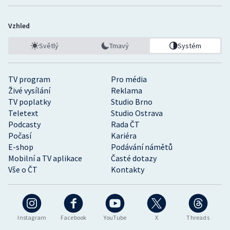
Vzhled
Světlý
Tmavý
Systém
TV program
Pro média
Živé vysílání
Reklama
TV poplatky
Studio Brno
Teletext
Studio Ostrava
Podcasty
Rada ČT
Počasí
Kariéra
E-shop
Podávání námětů
Mobilní a TV aplikace
Časté dotazy
Vše o ČT
Kontakty
Instagram
Facebook
YouTube
X
Threads