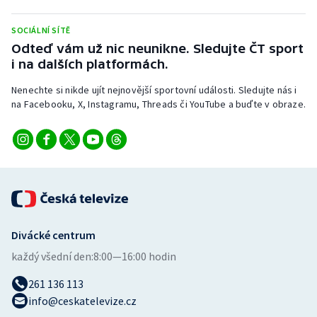
Stolní tenis
SOCIÁLNÍ SÍTĚ
Triatlon
Odteď vám už nic neunikne. Sledujte ČT sport
i na dalších platformách.
Veslování
Nenechte si nikde ujít nejnovější sportovní události. Sledujte nás i
na Facebooku, X, Instagramu, Threads či YouTube a buďte v obraze.
Vodní slalom
Volejbal
Ostatní
Divácké centrum
každý všední den:
8:00—16:00 hodin
261 136 113
info@ceskatelevize.cz