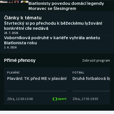
Baseball a softbal
Soutěže
Biatlonisty povedou domácí legendy
Moravec se Šlesingrem
Basketbal
Historické návraty
Články k tématu
Štvrtecký si po přechodu k běžeckému lyžování
Biatlon
Aplikace ČT sport
konkrétní cíle nedává
28. 7. 2026
Voborníková podruhé v kariéře vyhrála anketu
Boby a skeleton
AZ kvíz
Biatlonista roku
1. 6. 2026
Box
Přímé přenosy
Zobrazit program
Curling
PLAVÁNÍ
FOTBAL
Dostihy
Plavání: TK před ME v plavání
Druhá fotbalová liga
Florbal
Zítra
,
12:30
-
13:00
Zítra
,
17:35
-
19:55
Futsal
Golf