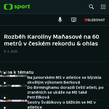
POPULÁRNÍ
SLEDOVAT
Fotbal
Rozběh Karolíny Maňasové na 60
metrů v českém rekordu & ohlas
Hokej
9. 3. 2025
Tenis
Atletika
Videa k tématu
Cyklistika
Na juniorském MS v atletice se blýskla
skvělým výkonem Berková
Do Birminghamu dorazili čeští atleti, po
DALŠÍ SPORTY
zraněních se ukáže na ME také
Petržilková
Americký fotbal
NEPŘEHLÉDNĚTE
Sestry Švábíkovy o blížícím se ME v
atletice