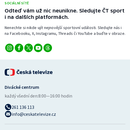
SOCIÁLNÍ SÍTĚ
Stolní tenis
Odteď vám už nic neunikne. Sledujte ČT sport
i na dalších platformách.
Triatlon
Nenechte si nikde ujít nejnovější sportovní události. Sledujte nás i
Veslování
na Facebooku, X, Instagramu, Threads či YouTube a buďte v obraze.
Vodní slalom
Volejbal
Ostatní
Divácké centrum
každý všední den:
8:00—16:00 hodin
261 136 113
info@ceskatelevize.cz