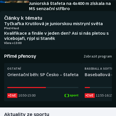
Baseball a softbal
Soutěže
Juniorská štafeta na 4x400 m získala na
MS senzační stříbro
Basketbal
Historické návraty
Články k tématu
Tyčkařka Krutilová je juniorskou mistryní světa
Biatlon
Aplikace ČT sport
Před 4 hod
Kvalifikace a finále v jeden den? Asi si nás pletou s
vícebojaři, rýpl si Staněk
Boby a skeleton
AZ kvíz
Včera v 13:00
Box
Přímé přenosy
Zobrazit program
Curling
OSTATNÍ
BASEBALL A SOFTBA
Orientační běh: SP Česko – štafeta
Baseballová ex
Dostihy
Florbal
10:50
-
15:00
12:55
-
16:15
ŽIVĚ
ŽIVĚ
Futsal
Aktuality ze sportu
Golf