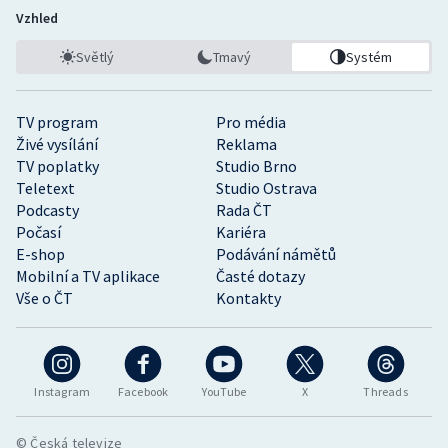
Vzhled
Světlý
Tmavý
Systém
TV program
Pro média
Živé vysílání
Reklama
TV poplatky
Studio Brno
Teletext
Studio Ostrava
Podcasty
Rada ČT
Počasí
Kariéra
E-shop
Podávání námětů
Mobilní a TV aplikace
Časté dotazy
Vše o ČT
Kontakty
Instagram
Facebook
YouTube
X
Threads
© Česká televize