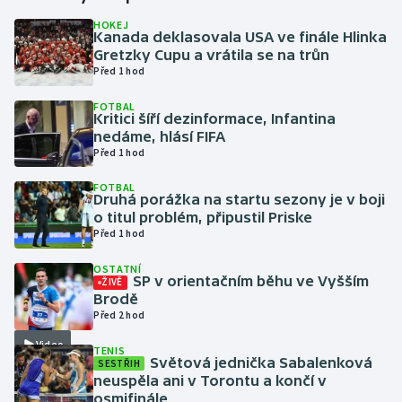
HOKEJ
Kanada deklasovala USA ve finále Hlinka
Gymnastika
Gretzky Cupu a vrátila se na trůn
Před 1 hod
Házená
FOTBAL
Kritici šíří dezinformace, Infantina
Jezdectví
nedáme, hlásí FIFA
Před 1 hod
Judo
FOTBAL
Druhá porážka na startu sezony je v boji
Krasobruslení
o titul problém, připustil Priske
Před 1 hod
Lezení
OSTATNÍ
SP v orientačním běhu ve Vyšším
ŽIVĚ
Lyže a snowboard
Brodě
Před 2 hod
Moderní pětiboj
Video
TENIS
Světová jednička Sabalenková
SESTŘIH
neuspěla ani v Torontu a končí v
Motorsport
osmifinále