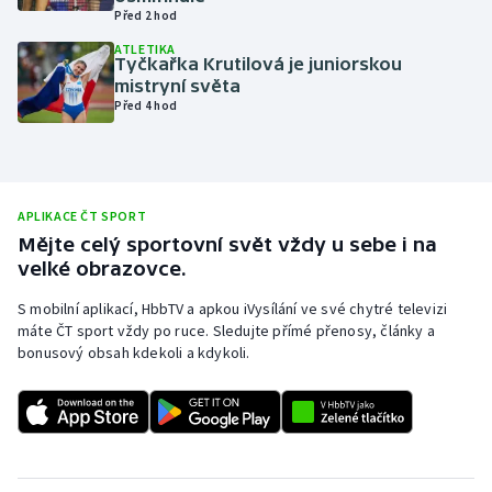
Před 2 hod
Olympijské hry
ATLETIKA
Tyčkařka Krutilová je juniorskou
Parasport
mistryní světa
Před 4 hod
Plavání
Plážový volejbal
APLIKACE ČT SPORT
Ragby
Mějte celý sportovní svět vždy u sebe i na
velké obrazovce.
Rychlobruslení
S mobilní aplikací, HbbTV a apkou iVysílání ve své chytré televizi
máte ČT sport vždy po ruce. Sledujte přímé přenosy, články a
Rychlostní kanoistika
bonusový obsah kdekoli a kdykoli.
Short track
Sportovní střelba