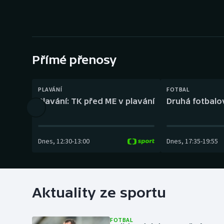
Curling
Dostihy
Florbal
Přímé přenosy
Futsal
PLAVÁNÍ
FOTBAL
Golf
Plavání: TK před ME v plavání
Druhá fotbalov
Gymnastika
Dnes
,
12:30
-
13:00
Dnes
,
17:35
-
19:55
Aktuality ze sportu
FOTBAL