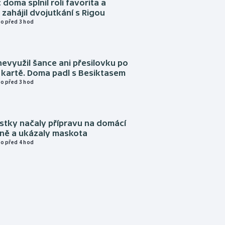
 doma splnil roli favorita a
zahájil dvojutkání s Rigou
o před 3 hod
evyužil šance ani přesilovku po
 kartě. Doma padl s Besiktasem
o před 3 hod
istky načaly přípravu na domácí
zně a ukázaly maskota
o před 4 hod