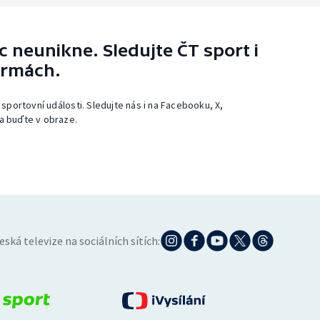
 neunikne. Sledujte ČT sport i
ormách.
 sportovní události. Sledujte nás i na Facebooku, X,
a buďte v obraze.
eská televize na sociálních sítích: