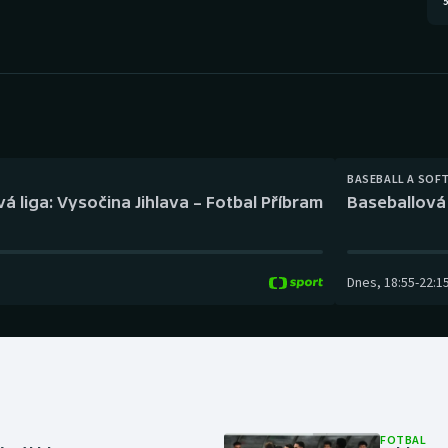
5
Moderní pětiboj
Triatlon
Motorsport
Veslování
Olympijské hry
Vodní slalom
Parasport
Volejbal
BASEBALL A SOF
Plavání
Ostatní
á liga: Vysočina Jihlava – Fotbal Příbram
Baseballová 
Plážový volejbal
Dnes
,
18:55
-
22:1
FOTBAL