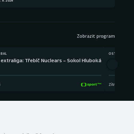
. 8. 2026
Zobrazit program
TBAL
OSTATNÍ
extraliga: Třebíč Nuclears – Sokol Hluboká
Orientační
5
Zítra
,
14:00
-
17