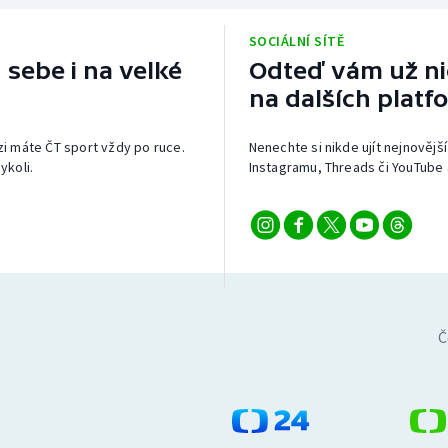
SOCIÁLNÍ SÍTĚ
 sebe i na velké
Odteď vám už nic
na dalších platf
izi máte ČT sport vždy po ruce.
Nenechte si nikde ujít nejnovější
ykoli.
Instagramu, Threads či YouTube 
Č