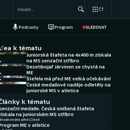
ČT
Podcasty
Program
SLEDOVAT
NEPŘEHLÉDNĚTE
Soutěže
idea k tématu
Juniorská štafeta na 4x400 m získala
Historické návraty
na MS senzační stříbro
Desetibojař Järvinen se chystá na
Aplikace ČT sport
ME
Štefela má před ME velká očekávání
AZ kvíz
České medailové naděje odletěly na
juniorské MS v atletice
Články k tématu
Senzační medaile. Česká smíšená štafeta
získala na juniorském MS stříbro
Aktualizováno před 12 hod
Program ME v atletice