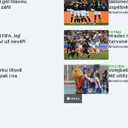
 gól hlavou.
Jablonec
zářil
úspěšně 
Aktualizován
FOTBAL
FIFA. Její
Hradec n
vi už nevěří
červené
Aktualizován
VOLEJBAL
rku těsně
Volejbal
pak i na
ME vítě
Aktualizován
Video