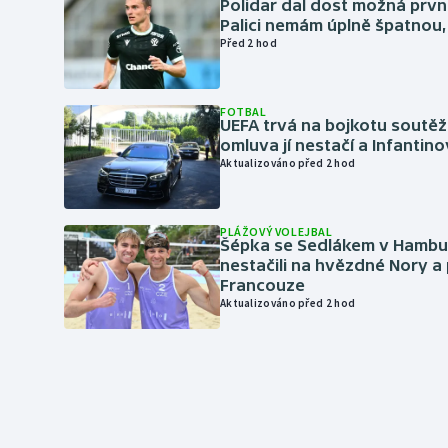
Polidar dal dost možná první
Palici nemám úplně špatnou, 
Před 2 hod
FOTBAL
UEFA trvá na bojkotu soutěží 
omluva jí nestačí a Infantino
Aktualizováno před 2 hod
PLÁŽOVÝ VOLEJBAL
Šépka se Sedlákem v Hambu
nestačili na hvězdné Nory a 
Francouze
Aktualizováno před 2 hod