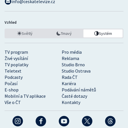
info@ceskatelevize.cz
Vzhled
Světlý
Tmavý
Systém
TV program
Pro média
Živé vysílání
Reklama
TV poplatky
Studio Brno
Teletext
Studio Ostrava
Podcasty
Rada ČT
Počasí
Kariéra
E-shop
Podávání námětů
Mobilní a TV aplikace
Časté dotazy
Vše o ČT
Kontakty