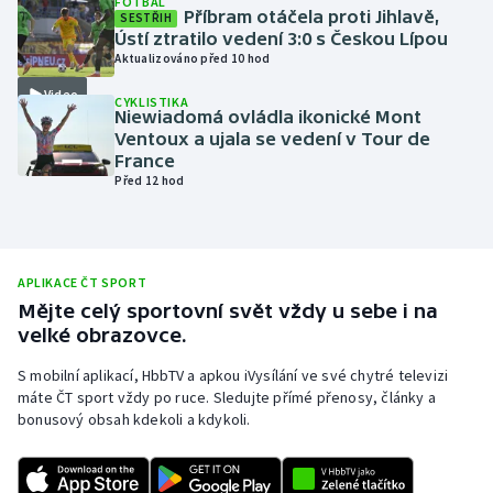
FOTBAL
Příbram otáčela proti Jihlavě,
SESTŘIH
Olympijské hry
Ústí ztratilo vedení 3:0 s Českou Lípou
Aktualizováno před 10 hod
Parasport
Video
CYKLISTIKA
Niewiadomá ovládla ikonické Mont
Plavání
Ventoux a ujala se vedení v Tour de
France
Před 12 hod
Plážový volejbal
Ragby
APLIKACE ČT SPORT
Rychlobruslení
Mějte celý sportovní svět vždy u sebe i na
velké obrazovce.
Rychlostní kanoistika
S mobilní aplikací, HbbTV a apkou iVysílání ve své chytré televizi
máte ČT sport vždy po ruce. Sledujte přímé přenosy, články a
Short track
bonusový obsah kdekoli a kdykoli.
Sportovní střelba