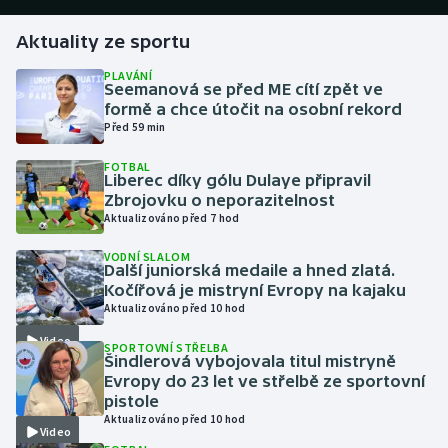
Aktuality ze sportu
Gymnastika
PLAVÁNÍ
Seemanová se před ME cítí zpět ve
Házená
formě a chce útočit na osobní rekord
Před 59 min
Jezdectví
FOTBAL
Liberec díky gólu Dulaye připravil
Judo
Zbrojovku o neporazitelnost
Aktualizováno před 7 hod
Krasobruslení
VODNÍ SLALOM
Další juniorská medaile a hned zlatá.
Lezení
Kočířová je mistryní Evropy na kajaku
Aktualizováno před 10 hod
Lyže a snowboard
Video
SPORTOVNÍ STŘELBA
Šindlerová vybojovala titul mistryně
Moderní pětiboj
Evropy do 23 let ve střelbě ze sportovní
pistole
Aktualizováno před 10 hod
Motorsport
Video