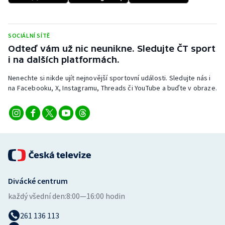
Stolní tenis
Triatlon
SOCIÁLNÍ SÍTĚ
Odteď vám už nic neunikne. Sledujte ČT sport
Veslování
i na dalších platformách.
Nenechte si nikde ujít nejnovější sportovní události. Sledujte nás i
Vodní slalom
na Facebooku, X, Instagramu, Threads či YouTube a buďte v obraze.
Volejbal
Ostatní
Divácké centrum
každý všední den:
8:00—16:00 hodin
261 136 113