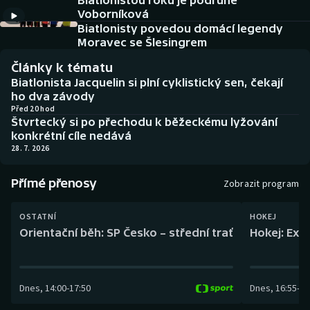
Biatlonistou roku je podruhé
Baseball a softbal
Soutěže
Voborníková
Biatlonisty povedou domácí legendy
Basketbal
Historické návraty
Moravec se Šlesingrem
Články k tématu
Biatlon
Aplikace ČT sport
Biatlonista Jacquelin si plní cyklistický sen, čekají
ho dva závody
Boby a skeleton
AZ kvíz
Před 20 hod
Štvrtecký si po přechodu k běžeckému lyžování
konkrétní cíle nedává
Box
28. 7. 2026
Curling
Přímé přenosy
Zobrazit program
Dostihy
OSTATNÍ
HOKEJ
Orientační běh: SP Česko – střední trať
Hokej: Exh
Florbal
Futsal
Dnes
,
14:00
-
17:50
Dnes
,
16:55
-
19
Golf