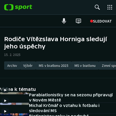
POPULÁRNÍ
SLEDOVAT
Fotbal
Rodiče Vítězslava Horniga sledují
jeho úspěchy
Hokej
15. 2. 2025
Tenis
Archiv
Výběr
MS v biatlonu 2025
MS v biatlonu
Zimní sp
Atletika
Cyklistika
Videa k tématu
DALŠÍ SPORTY
Parabiatlonistky se na sezonu připravují
v Novém Městě
Michal Krčmář o vztahu k fotbalu i
Americký fotbal
NEPŘEHLÉDNĚTE
sledování MS