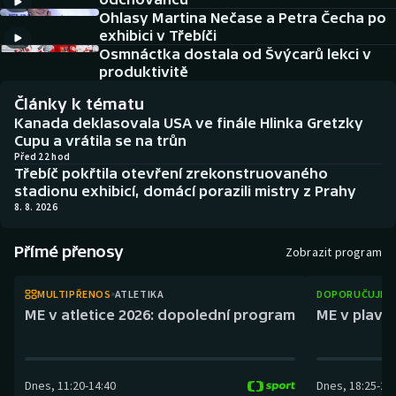
Atletika
Soutěže
Ohlasy Martina Nečase a Petra Čecha po
exhibici v Třebíči
Baseball a softbal
Historické návraty
Osmnáctka dostala od Švýcarů lekci v
produktivitě
Basketbal
Aplikace ČT sport
Články k tématu
Kanada deklasovala USA ve finále Hlinka Gretzky
Biatlon
AZ kvíz
Cupu a vrátila se na trůn
Před 22 hod
Třebíč pokřtila otevření zrekonstruovaného
Boby a skeleton
stadionu exhibicí, domácí porazili mistry z Prahy
8. 8. 2026
Box
Přímé přenosy
Zobrazit program
Curling
MULTIPŘENOS
ATLETIKA
DOPORUČUJEM
Cyklistika
ME v atletice 2026: dopolední program
ME v plaván
Dostihy
Dnes
,
11:20
-
14:40
Dnes
,
18:25
-
21
Florbal