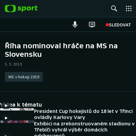
POPULÁRNÍ
SLEDOVAT
ME v atletice
Říha nominoval hráče na MS na
Slovensku
ME v plavání
5. 5. 2019
Fotbal
MS v hokeji 2019
Hokej
Tenis
Videa k tématu
DALŠÍ SPORTY
President Cup hokejistů do 18 let v Třinci
ovládly Karlovy Vary
Exhibici na zrekonstruovaném stadionu v
Americký fotbal
NEPŘEHLÉDNĚTE
Třebíči vyhrál výběr domácích
odchovanců