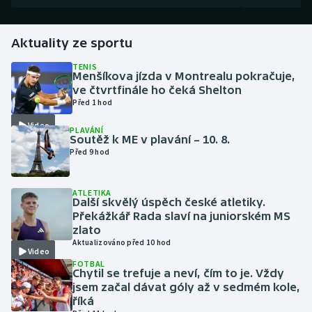
Futsal
Aktuality ze sportu
Golf
TENIS
Menšíkova jízda v Montrealu pokračuje,
ve čtvrtfinále ho čeká Shelton
Gymnastika
Před 1 hod
Video
PLAVÁNÍ
Házená
Soutěž k ME v plavání – 10. 8.
Před 9 hod
Jezdectví
ATLETIKA
Judo
Další skvělý úspěch české atletiky.
Překážkář Rada slaví na juniorském MS
zlato
Krasobruslení
Aktualizováno před 10 hod
Video
FOTBAL
Lezení
Chytil se trefuje a neví, čím to je. Vždy
jsem začal dávat góly až v sedmém kole,
Lyže a snowboard
říká