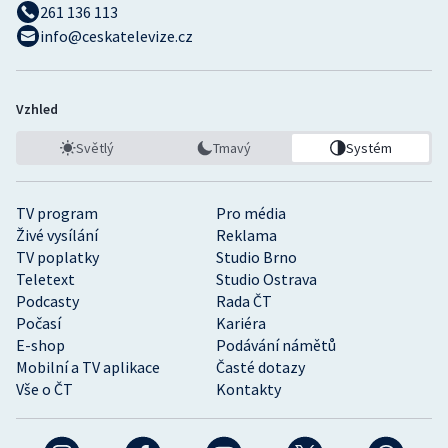
261 136 113
info@ceskatelevize.cz
Vzhled
Světlý
Tmavý
Systém
TV program
Pro média
Živé vysílání
Reklama
TV poplatky
Studio Brno
Teletext
Studio Ostrava
Podcasty
Rada ČT
Počasí
Kariéra
E-shop
Podávání námětů
Mobilní a TV aplikace
Časté dotazy
Vše o ČT
Kontakty