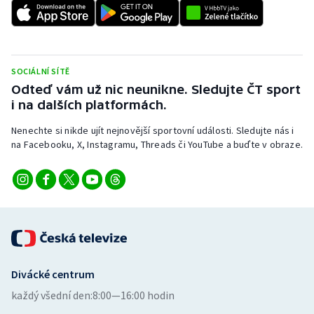
Short track
Sportovní střelba
SOCIÁLNÍ SÍTĚ
Stolní tenis
Odteď vám už nic neunikne. Sledujte ČT sport
i na dalších platformách.
Triatlon
Nenechte si nikde ujít nejnovější sportovní události. Sledujte nás i
Veslování
na Facebooku, X, Instagramu, Threads či YouTube a buďte v obraze.
Vodní slalom
Volejbal
Ostatní
Divácké centrum
každý všední den:
8:00—16:00 hodin