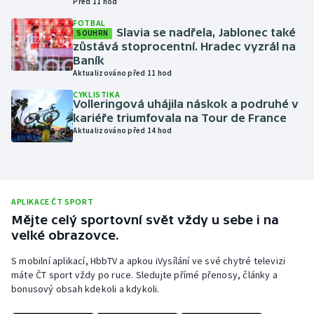
Před 11 hod
Moderní pětiboj
FOTBAL
Slavia se nadřela, Jablonec také
SOUHRN
zůstává stoprocentní. Hradec vyzrál na
Motorsport
Baník
Aktualizováno před 11 hod
Olympijské hry
CYKLISTIKA
Volleringová uhájila náskok a podruhé v
kariéře triumfovala na Tour de France
Parasport
Aktualizováno před 14 hod
Plavání
Plážový volejbal
APLIKACE ČT SPORT
Mějte celý sportovní svět vždy u sebe i na
Ragby
velké obrazovce.
Rychlobruslení
S mobilní aplikací, HbbTV a apkou iVysílání ve své chytré televizi
máte ČT sport vždy po ruce. Sledujte přímé přenosy, články a
bonusový obsah kdekoli a kdykoli.
Rychlostní kanoistika