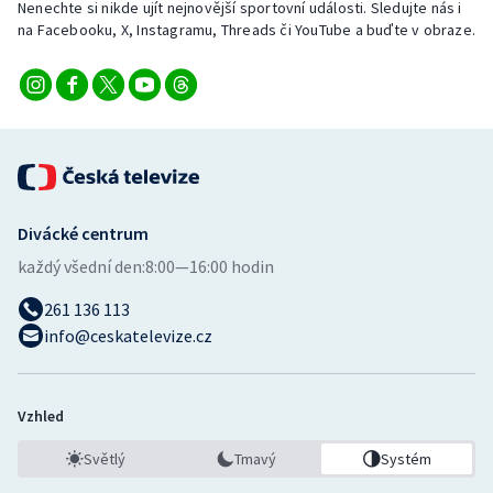
Nenechte si nikde ujít nejnovější sportovní události. Sledujte nás i
Stolní tenis
na Facebooku, X, Instagramu, Threads či YouTube a buďte v obraze.
Triatlon
Veslování
Vodní slalom
Volejbal
Divácké centrum
každý všední den:
8:00—16:00 hodin
Ostatní
261 136 113
info@ceskatelevize.cz
Vzhled
Světlý
Tmavý
Systém