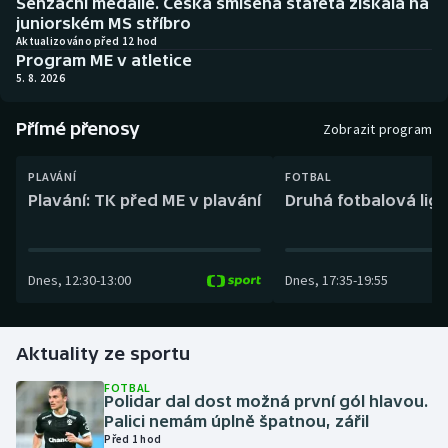
Senzační medaile. Česká smíšená štafeta získala na
Baseball a softbal
Soutěže
juniorském MS stříbro
Aktualizováno před 12 hod
Program ME v atletice
Basketbal
Historické návraty
5. 8. 2026
Biatlon
Aplikace ČT sport
Přímé přenosy
Zobrazit program
Boby a skeleton
AZ kvíz
PLAVÁNÍ
FOTBAL
Plavání: TK před ME v plavání
Druhá fotbalová liga
Box
Curling
Dnes
,
12:30
-
13:00
Dnes
,
17:35
-
19:55
Dostihy
Florbal
Aktuality ze sportu
FOTBAL
Futsal
Polidar dal dost možná první gól hlavou.
Palici nemám úplně špatnou, zářil
Před 1 hod
Golf