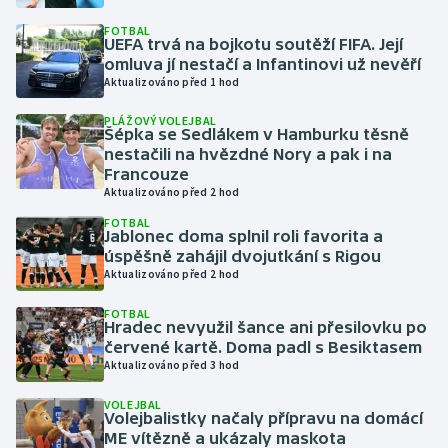
FOTBAL
UEFA trvá na bojkotu soutěží FIFA. Její
Gymnastika
omluva jí nestačí a Infantinovi už nevěří
Aktualizováno před 1 hod
Házená
PLÁŽOVÝ VOLEJBAL
Šépka se Sedlákem v Hamburku těsně
Jezdectví
nestačili na hvězdné Nory a pak i na
Francouze
Judo
Aktualizováno před 2 hod
FOTBAL
Jablonec doma splnil roli favorita a
Krasobruslení
úspěšně zahájil dvojutkání s Rigou
Aktualizováno před 2 hod
Lezení
FOTBAL
Hradec nevyužil šance ani přesilovku po
Lyže a snowboard
červené kartě. Doma padl s Besiktasem
Aktualizováno před 3 hod
Moderní pětiboj
VOLEJBAL
Volejbalistky načaly přípravu na domácí
Motorsport
ME vítězně a ukázaly maskota