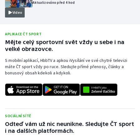
Aktualizováno před 4 hod
Olympijské hry
Video
Parasport
APLIKACE ČT SPORT
Plavání
Mějte celý sportovní svět vždy u sebe i na
velké obrazovce.
Plážový volejbal
S mobilní aplikací, HbbTV a apkou iVysílání ve své chytré televizi
máte ČT sport vždy po ruce. Sledujte přímé přenosy, články a
Ragby
bonusový obsah kdekoli a kdykoli.
Rychlobruslení
Rychlostní kanoistika
Short track
SOCIÁLNÍ SÍTĚ
Odteď vám už nic neunikne. Sledujte ČT sport
Sportovní střelba
i na dalších platformách.