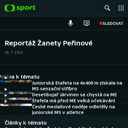
POPULÁRNÍ
SLEDOVAT
Fotbal
Reportáž Žanety Peřinové
Hokej
26. 7. 2010
Tenis
Videa k tématu
Atletika
Juniorská štafeta na 4x400 m získala na
MS senzační stříbro
Cyklistika
Desetibojař Järvinen se chystá na ME
Štefela má před ME velká očekávání
DALŠÍ SPORTY
České medailové naděje odletěly na
juniorské MS v atletice
Americký fotbal
NEPŘEHLÉDNĚTE
Články k tématu