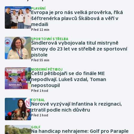
PLAVÁNÍ
Evropa je pro nás velká prověrka, říká
Gymnastika
šéftrenérka plavců Škábová a věří v
medaili
Házená
Před 12 min
SPORTOVNÍ STŘELBA
Jezdectví
Šindlerová vybojovala titul mistryně
Evropy do 23 let ve střelbě ze sportovní
pistole
Judo
Před 55 min
MODERNÍ PĚTIBOJ
Krasobruslení
Čeští pětibojaři se do finále ME
nepodívají. Lukeš vzdal, Toman
Lezení
nepostoupil
Před 1 hod
Lyže a snowboard
FOTBAL
Norové vyzývají Infantina k rezignaci,
ztratil podle nich důvěru
Moderní pětiboj
Před 1 hod
GOLF
Motorsport
Na handicap nehrajeme: Golf pro Paraple