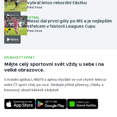
vybral letos rekordní částku
Olympijské hry
Před 3 hod
Video
FOTBAL
Parasport
Messi dal první góly po MS a je nejlepším
střelcem v historii Leagues Cupu
Před 3 hod
Plavání
Video
Plážový volejbal
Ragby
APLIKACE ČT SPORT
Mějte celý sportovní svět vždy u sebe i na
velké obrazovce.
Rychlobruslení
S mobilní aplikací, HbbTV a apkou iVysílání ve své chytré televizi
Rychlostní kanoistika
máte ČT sport vždy po ruce. Sledujte přímé přenosy, články a
bonusový obsah kdekoli a kdykoli.
Short track
Sportovní střelba