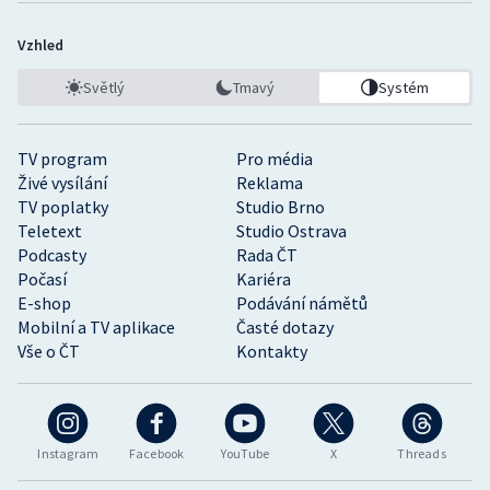
Vzhled
Světlý
Tmavý
Systém
TV program
Pro média
Živé vysílání
Reklama
TV poplatky
Studio Brno
Teletext
Studio Ostrava
Podcasty
Rada ČT
Počasí
Kariéra
E-shop
Podávání námětů
Mobilní a TV aplikace
Časté dotazy
Vše o ČT
Kontakty
Instagram
Facebook
YouTube
X
Threads