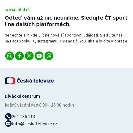
Stolní tenis
SOCIÁLNÍ SÍTĚ
Odteď vám už nic neunikne. Sledujte ČT sport
Triatlon
i na dalších platformách.
Veslování
Nenechte si nikde ujít nejnovější sportovní události. Sledujte nás i
na Facebooku, X, Instagramu, Threads či YouTube a buďte v obraze.
Vodní slalom
Volejbal
Ostatní
Divácké centrum
každý všední den:
8:00—16:00 hodin
261 136 113
info@ceskatelevize.cz