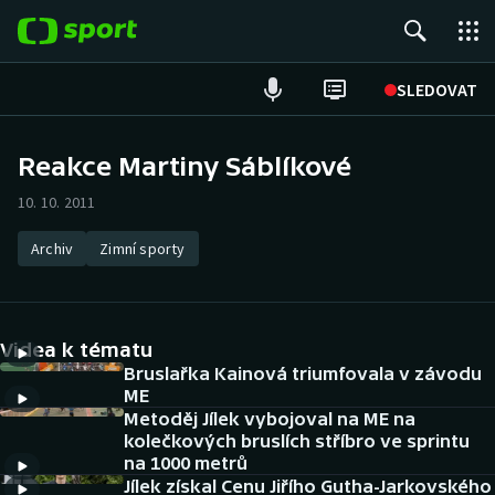
POPULÁRNÍ
SLEDOVAT
Fotbal
Reakce Martiny Sáblíkové
Hokej
10. 10. 2011
Tenis
Archiv
Zimní sporty
Atletika
Videa k tématu
Cyklistika
Bruslařka Kainová triumfovala v závodu
ME
DALŠÍ SPORTY
Metoděj Jílek vybojoval na ME na
kolečkových bruslích stříbro ve sprintu
Americký fotbal
NEPŘEHLÉDNĚTE
na 1000 metrů
Jílek získal Cenu Jiřího Gutha-Jarkovského