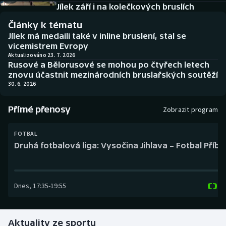
Baseball a softbal
Soutěže
Jílek září i na kolečkových bruslích
Články k tématu
Basketbal
Historické návraty
Jílek má medaili také v inline bruslení, stal se
vicemistrem Evropy
Biatlon
Aplikace ČT sport
Aktualizováno 23. 7. 2026
Rusové a Bělorusové se mohou po čtyřech letech
znovu účastnit mezinárodních bruslařských soutěží
Boby a skeleton
AZ kvíz
30. 6. 2026
Box
Přímé přenosy
Zobrazit program
Curling
FOTBAL
Druhá fotbalová liga: Vysočina Jihlava – Fotbal Příb
Dostihy
Florbal
Dnes
,
17:35
-
19:55
Futsal
Aktuality ze sportu
Golf