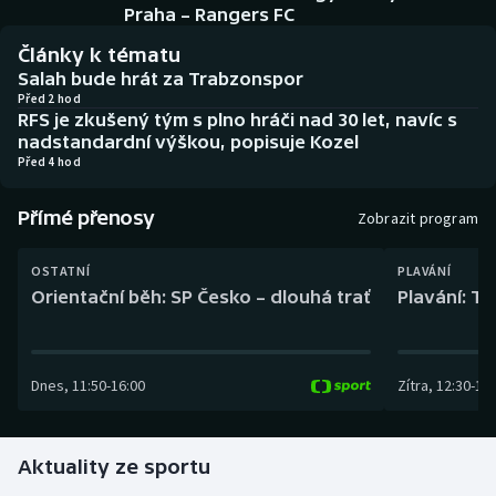
Baseball a softbal
Soutěže
Praha – Rangers FC
Články k tématu
Basketbal
Historické návraty
Salah bude hrát za Trabzonspor
Před 2 hod
RFS je zkušený tým s plno hráči nad 30 let, navíc s
Biatlon
Aplikace ČT sport
nadstandardní výškou, popisuje Kozel
Před 4 hod
Boby a skeleton
AZ kvíz
Přímé přenosy
Zobrazit program
Box
OSTATNÍ
PLAVÁNÍ
Curling
Orientační běh: SP Česko – dlouhá trať
Plavání: TK
Dostihy
Dnes
,
11:50
-
16:00
Zítra
,
12:30
-
13:
Florbal
Futsal
Aktuality ze sportu
Golf