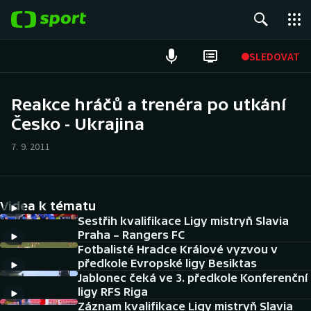
POPULÁRNÍ
SLEDOVAT
Fotbal
Reakce hráčů a trenéra po utkání
Česko - Ukrajina
Hokej
7. 9. 2011
Tenis
Atletika
Videa k tématu
Cyklistika
Sestřih kvalifikace Ligy mistryň Slavia
Praha – Rangers FC
Fotbalisté Hradce Králové vyzvou v
DALŠÍ SPORTY
předkole Evropské ligy Besiktas
Jablonec čeká ve 3. předkole Konferenční
Americký fotbal
NEPŘEHLÉDNĚTE
ligy RFS Riga
Záznam kvalifikace Ligy mistryň Slavia