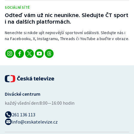
Stolní tenis
SOCIÁLNÍ SÍTĚ
Odteď vám už nic neunikne. Sledujte ČT sport
Triatlon
i na dalších platformách.
Veslování
Nenechte si nikde ujít nejnovější sportovní události. Sledujte nás i
na Facebooku, X, Instagramu, Threads či YouTube a buďte v obraze.
Vodní slalom
Volejbal
Ostatní
Divácké centrum
každý všední den:
8:00—16:00 hodin
261 136 113
info@ceskatelevize.cz