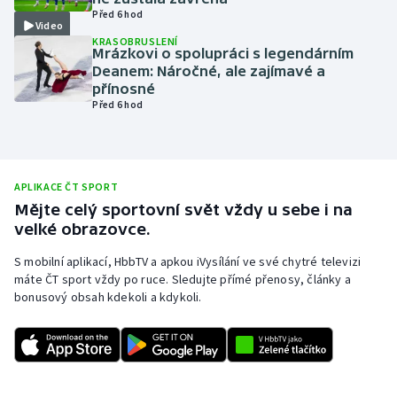
Před 6 hod
Olympijské hry
Video
KRASOBRUSLENÍ
Mrázkovi o spolupráci s legendárním
Parasport
Deanem: Náročné, ale zajímavé a
přínosné
Před 6 hod
Plavání
Plážový volejbal
APLIKACE ČT SPORT
Ragby
Mějte celý sportovní svět vždy u sebe i na
velké obrazovce.
Rychlobruslení
S mobilní aplikací, HbbTV a apkou iVysílání ve své chytré televizi
máte ČT sport vždy po ruce. Sledujte přímé přenosy, články a
Rychlostní kanoistika
bonusový obsah kdekoli a kdykoli.
Short track
Sportovní střelba