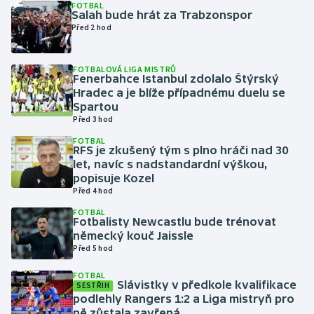
FOTBAL
Salah bude hrát za Trabzonspor
Před 2 hod
Gymnastika
Házená
FOTBALOVÁ LIGA MISTRŮ
Fenerbahce Istanbul zdolalo Štýrský
Hradec a je blíže případnému duelu se
Jezdectví
Spartou
Před 3 hod
Judo
FOTBAL
RFS je zkušený tým s plno hráči nad 30
let, navíc s nadstandardní výškou,
Krasobruslení
popisuje Kozel
Před 4 hod
Lezení
FOTBAL
Fotbalisty Newcastlu bude trénovat
Lyže a snowboard
německý kouč Jaissle
Před 5 hod
Moderní pětiboj
FOTBAL
Slávistky v předkole kvalifikace
SESTŘIH
podlehly Rangers 1:2 a Liga mistryň pro
Motorsport
ně zůstala zavřená