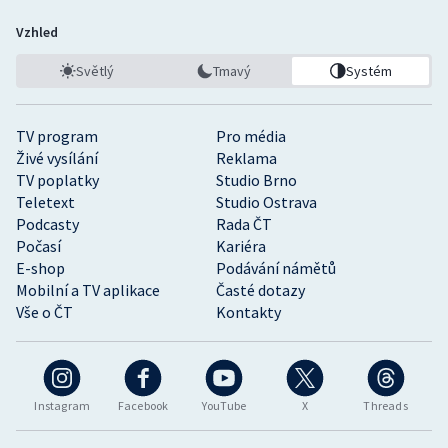
Vzhled
Světlý
Tmavý
Systém
TV program
Pro média
Živé vysílání
Reklama
TV poplatky
Studio Brno
Teletext
Studio Ostrava
Podcasty
Rada ČT
Počasí
Kariéra
E-shop
Podávání námětů
Mobilní a TV aplikace
Časté dotazy
Vše o ČT
Kontakty
Instagram
Facebook
YouTube
X
Threads