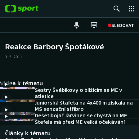
POPULÁRNÍ
SLEDOVAT
Fotbal
Reakce Barbory Špotákové
Hokej
3. 5. 2011
Tenis
Videa k tématu
Atletika
Sestry Švábíkovy o blížícím se ME v
atletice
Cyklistika
Juniorská štafeta na 4x400 m získala na
MS senzační stříbro
DALŠÍ SPORTY
Desetibojař Järvinen se chystá na ME
Štefela má před ME velká očekávání
Americký fotbal
NEPŘEHLÉDNĚTE
Články k tématu