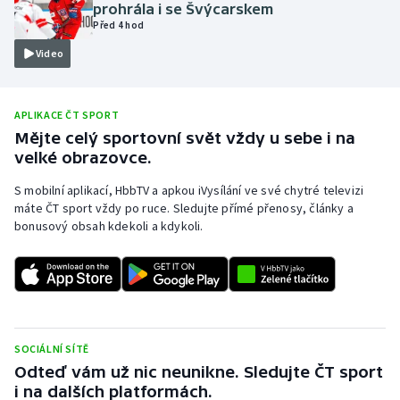
prohrála i se Švýcarskem
Olympijské hry
Před 4 hod
Video
Parasport
Plavání
APLIKACE ČT SPORT
Mějte celý sportovní svět vždy u sebe i na
Plážový volejbal
velké obrazovce.
S mobilní aplikací, HbbTV a apkou iVysílání ve své chytré televizi
Ragby
máte ČT sport vždy po ruce. Sledujte přímé přenosy, články a
bonusový obsah kdekoli a kdykoli.
Rychlobruslení
Rychlostní kanoistika
Short track
SOCIÁLNÍ SÍTĚ
Sportovní střelba
Odteď vám už nic neunikne. Sledujte ČT sport
i na dalších platformách.