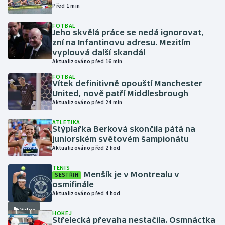
Před 1 min
Gymnastika
FOTBAL
Jeho skvělá práce se nedá ignorovat,
zní na Infantinovu adresu. Mezitím
Házená
vyplouvá další skandál
Aktualizováno před 16 min
Jezdectví
FOTBAL
Vítek definitivně opouští Manchester
United, nově patří Middlesbrough
Judo
Aktualizováno před 24 min
Krasobruslení
ATLETIKA
Stýplařka Berková skončila pátá na
juniorském světovém šampionátu
Lezení
Aktualizováno před 2 hod
Lyže a snowboard
TENIS
Menšík je v Montrealu v
SESTŘIH
osmifinále
Moderní pětiboj
Aktualizováno před 4 hod
Video
HOKEJ
Motorsport
Střelecká převaha nestačila. Osmnáctka