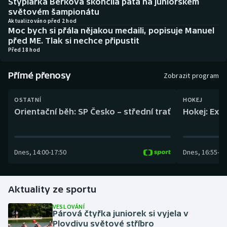
Stýplařka Berková skončila pátá na juniorském
Baseball a softbal
Soutěže
světovém šampionátu
Aktualizováno před 2 hod
Moc bych si přála nějakou medaili, popisuje Manuel
Basketbal
Historické návraty
před ME. Tlak si nechce připustit
Před 18 hod
Biatlon
Aplikace ČT sport
Přímé přenosy
Zobrazit program
Boby a skeleton
AZ kvíz
OSTATNÍ
HOKEJ
Box
Orientační běh: SP Česko – střední trať
Hokej: Exh
Curling
Dnes
,
14:00
-
17:50
Dnes
,
16:55
-
19
Dostihy
Florbal
Aktuality ze sportu
Futsal
VESLOVÁNÍ
Párová čtyřka juniorek si vyjela v
Plovdivu světové stříbro
Golf