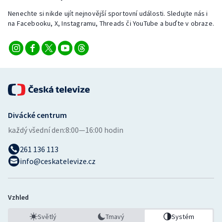
Stolní tenis
Nenechte si nikde ujít nejnovější sportovní události. Sledujte nás i
na Facebooku, X, Instagramu, Threads či YouTube a buďte v obraze.
Triatlon
Veslování
Vodní slalom
Volejbal
Divácké centrum
Ostatní
každý všední den:
8:00—16:00 hodin
261 136 113
info@ceskatelevize.cz
Vzhled
Světlý
Tmavý
Systém