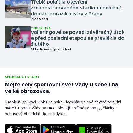
Třebíč pokřtila otevření
zrekonstruovaného stadionu exhibicí,
Olympijské hry
domácí porazili mistry z Prahy
Před 5 hod
Parasport
CYKLISTIKA
Volleringové se povedl závěrečný útok
Plavání
a před poslední etapou se převlékla do
žlutého
Aktualizováno před 5 hod
Plážový volejbal
Ragby
APLIKACE ČT SPORT
Rychlobruslení
Mějte celý sportovní svět vždy u sebe i na
velké obrazovce.
Rychlostní kanoistika
S mobilní aplikací, HbbTV a apkou iVysílání ve své chytré televizi
máte ČT sport vždy po ruce. Sledujte přímé přenosy, články a
Short track
bonusový obsah kdekoli a kdykoli.
Sportovní střelba