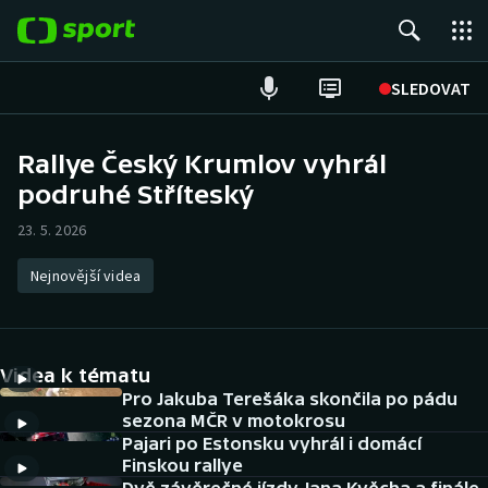
POPULÁRNÍ
SLEDOVAT
Fotbal
Rallye Český Krumlov vyhrál
podruhé Stříteský
Hokej
23. 5. 2026
Tenis
Nejnovější videa
Atletika
Cyklistika
Videa k tématu
DALŠÍ SPORTY
Pro Jakuba Terešáka skončila po pádu
sezona MČR v motokrosu
Pajari po Estonsku vyhrál i domácí
Americký fotbal
NEPŘEHLÉDNĚTE
Finskou rallye