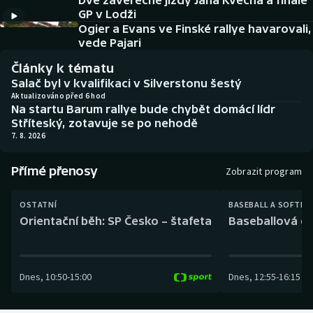
Dvě závěrečné jízdy Jana Kvěcha a finále
Baseball a softbal
Soutěže
GP v Lodži
Ogier a Evans ve Finské rallye havarovali,
Basketbal
Historické návraty
vede Pajari
Články k tématu
Biatlon
Aplikace ČT sport
Salač byl v kvalifikaci v Silverstonu šestý
Aktualizováno před 6 hod
Na startu Barum rallye bude chybět domácí lídr
Boby a skeleton
AZ kvíz
Stříteský, zotavuje se po nehodě
7. 8. 2026
Box
Přímé přenosy
Zobrazit program
Curling
OSTATNÍ
BASEBALL A SOFTBA
Dostihy
Orientační běh: SP Česko – štafeta
Baseballová ex
Florbal
Dnes
,
10:50
-
15:00
Dnes
,
12:55
-
16:15
Futsal
Golf