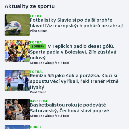
Aktuality ze sportu
Gymnastika
FOTBAL
Fotbalistky Slavie si po další prohře
hlavní fázi evropských pohárů nezahrají
Házená
Před 59 min
Jezdectví
FOTBAL
V Teplicích padlo deset gólů,
SOUHRN
Sparta padla v Boleslavi, Zlín zůstává
Judo
nulový
Aktualizováno před 2 hod
Krasobruslení
FOTBAL
Remíza 5:5 jako šok a porážka. Kluci si
spoustu věcí vyříkali, řekl trenér Plzně
Lezení
Hyský
Před 2 hod
Lyže a snowboard
BASKETBAL
Basketbalistou roku je podeváté
Moderní pětiboj
Satoranský, Čechová slaví poprvé
Aktualizováno před 3 hod
Motorsport
HOKEJ