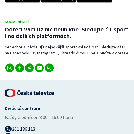
Stolní tenis
Triatlon
SOCIÁLNÍ SÍTĚ
Odteď vám už nic neunikne. Sledujte ČT sport
Veslování
i na dalších platformách.
Vodní slalom
Nenechte si nikde ujít nejnovější sportovní události. Sledujte nás i
na Facebooku, X, Instagramu, Threads či YouTube a buďte v obraze.
Volejbal
Ostatní
Divácké centrum
každý všední den:
8:00—16:00 hodin
261 136 113