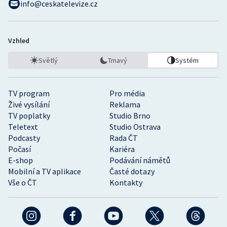
info@ceskatelevize.cz
Vzhled
Světlý
Tmavý
Systém
TV program
Pro média
Živé vysílání
Reklama
TV poplatky
Studio Brno
Teletext
Studio Ostrava
Podcasty
Rada ČT
Počasí
Kariéra
E-shop
Podávání námětů
Mobilní a TV aplikace
Časté dotazy
Vše o ČT
Kontakty