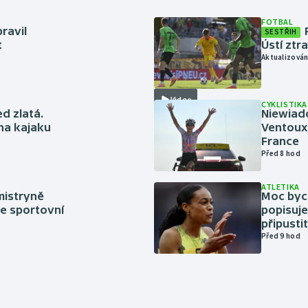
FOTBAL
ravil
SESTŘIH
t
Ústí ztr
Aktualizován
Video
CYKLISTIKA
ed zlatá.
Niewiad
 na kajaku
Ventoux 
France
Před 8 hod
ATLETIKA
mistryně
Moc bych
ze sportovní
popisuje
připustit
Před 9 hod