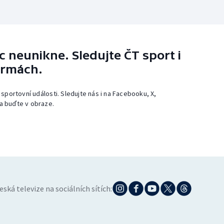
 neunikne. Sledujte ČT sport i
ormách.
 sportovní události. Sledujte nás i na Facebooku, X,
a buďte v obraze.
eská televize na sociálních sítích: