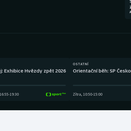
Moderní pětiboj
Triatlon
A
Motorsport
Veslování
Olympijské hry
Vodní slalom
Parasport
Volejbal
Plavání
Ostatní
OSTATNÍ
j: Exhibice Hvězdy zpět 2026
Orientační běh: SP Česko
Plážový volejbal
16:55
-
19:30
Zítra
,
10:50
-
15:00