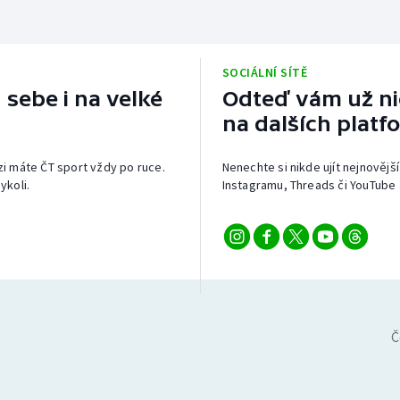
SOCIÁLNÍ SÍTĚ
 sebe i na velké
Odteď vám už nic
na dalších platf
izi máte ČT sport vždy po ruce.
Nenechte si nikde ujít nejnovější
ykoli.
Instagramu, Threads či YouTube 
Č