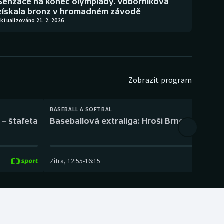
Senzace na konec olympiády. Voborníková
získala bronz v hromadném závodě
ktualizováno 21. 2. 2026
Zobrazit program
BASEBALL A SOFTBAL
 – štafeta
Baseballová extraliga: Hroši Brno – Eagles
Zítra
,
12:55
-
16:15