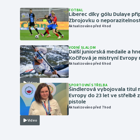
FOTBAL
Liberec díky gólu Dulaye přip
Zbrojovku o neporazitelnos
Aktualizováno před 4 hod
VODNÍ SLALOM
Další juniorská medaile a hn
Kočířová je mistryní Evropy
Aktualizováno před 6 hod
Video
SPORTOVNÍ STŘELBA
Šindlerová vybojovala titul 
Evropy do 23 let ve střelbě 
pistole
Aktualizováno před 7 hod
Video