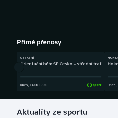
Curling
Dostihy
Florbal
Futsal
Přímé přenosy
Golf
OSTATNÍ
HOKEJ
Orientační běh: SP Česko – střední trať
Hoke
Gymnastika
Dnes
,
14:00
-
17:50
Dnes
,
Aktuality ze sportu