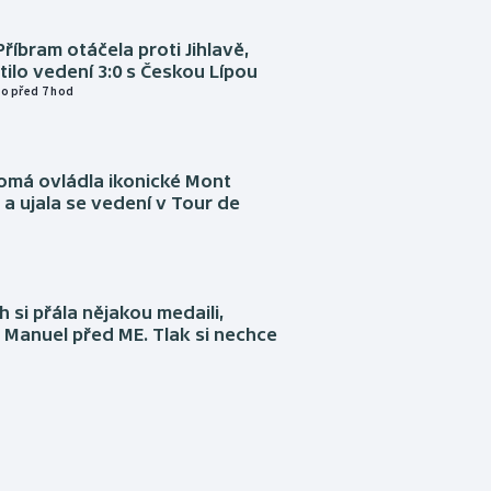
Příbram otáčela proti Jihlavě,
atilo vedení 3:0 s Českou Lípou
o před 7 hod
omá ovládla ikonické Mont
a ujala se vedení v Tour de
 si přála nějakou medaili,
 Manuel před ME. Tlak si nechce