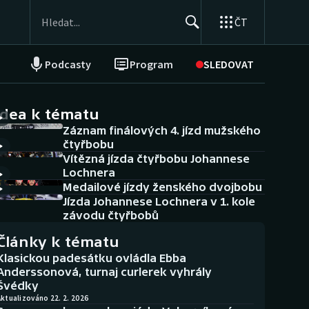
ČT
Podcasty
Program
SLEDOVAT
NEPŘEHLÉDNĚTE
Soutěže
idea k tématu
Záznam finálových 4. jízd mužského
Historické návraty
čtyřbobu
Vítězná jízda čtyřbobu Johannese
Aplikace ČT sport
Lochnera
Medailové jízdy ženského dvojbobu
AZ kvíz
Jízda Johannese Lochnera v 1. kole
závodu čtyřbobů
Články k tématu
Klasickou padesátku ovládla Ebba
Anderssonová, turnaj curlerek vyhrály
Švédky
ktualizováno 22. 2. 2026