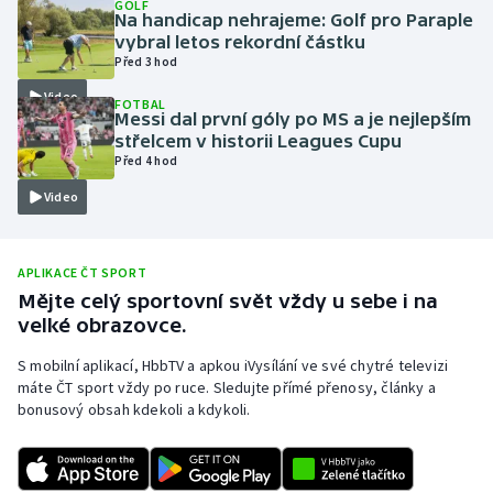
GOLF
Na handicap nehrajeme: Golf pro Paraple
Olympijské hry
vybral letos rekordní částku
Před 3 hod
Parasport
Video
FOTBAL
Messi dal první góly po MS a je nejlepším
Plavání
střelcem v historii Leagues Cupu
Před 4 hod
Plážový volejbal
Video
Ragby
APLIKACE ČT SPORT
Rychlobruslení
Mějte celý sportovní svět vždy u sebe i na
velké obrazovce.
Rychlostní kanoistika
S mobilní aplikací, HbbTV a apkou iVysílání ve své chytré televizi
máte ČT sport vždy po ruce. Sledujte přímé přenosy, články a
Short track
bonusový obsah kdekoli a kdykoli.
Sportovní střelba