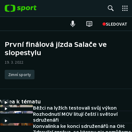
POPULÁRNÍ
SLEDOVAT
Fotbal
První finálová jízda Salače ve
slopestylu
Hokej
19. 3. 2022
Tenis
Zimní sporty
Atletika
Cyklistika
Videa k tématu
DALŠÍ SPORTY
Běžci na lyžích testovali svůj výkon
Rozhodnutí MOV litují čeští i světoví
sdruženáři
Americký fotbal
NEPŘEHLÉDNĚTE
Konvalinka ke konci sdruženářů na OH: