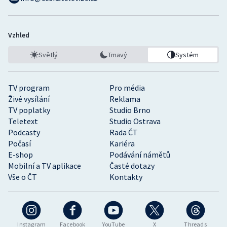
Vzhled
Světlý
Tmavý
Systém
TV program
Pro média
Živé vysílání
Reklama
TV poplatky
Studio Brno
Teletext
Studio Ostrava
Podcasty
Rada ČT
Počasí
Kariéra
E-shop
Podávání námětů
Mobilní a TV aplikace
Časté dotazy
Vše o ČT
Kontakty
Instagram
Facebook
YouTube
X
Threads