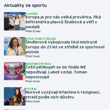
Aktuality ze sportu
Gymnastika
PLAVÁNÍ
Evropa je pro nás velká prověrka, říká
šéftrenérka plavců Škábová a věří v
Házená
medaili
Před 32 min
Jezdectví
SPORTOVNÍ STŘELBA
Šindlerová vybojovala titul mistryně
Judo
Evropy do 23 let ve střelbě ze sportovní
pistole
Před 1 hod
Krasobruslení
MODERNÍ PĚTIBOJ
Čeští pětibojaři se do finále ME
Lezení
nepodívají. Lukeš vzdal, Toman
nepostoupil
Lyže a snowboard
Před 1 hod
FOTBAL
Norové vyzývají Infantina k rezignaci,
Moderní pětiboj
ztratil podle nich důvěru
Před 2 hod
Motorsport