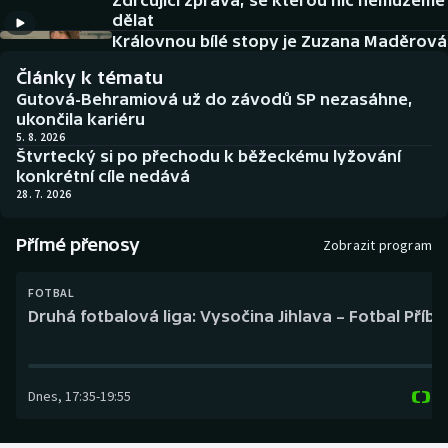
Zdrcující zpráva, se kterou nic nemůžeme
Baseball a softbal
Soutěže
dělat
Královnou bílé stopy je Zuzana Maděrová
Basketbal
Historické návraty
Články k tématu
Gutová-Behramiová už do závodů SP nezasáhne,
Biatlon
Aplikace ČT sport
ukončila kariéru
5. 8. 2026
Štvrtecký si po přechodu k běžeckému lyžování
Boby a skeleton
AZ kvíz
konkrétní cíle nedává
28. 7. 2026
Box
Přímé přenosy
Zobrazit program
Curling
FOTBAL
Dostihy
Druhá fotbalová liga: Vysočina Jihlava – Fotbal Příb
Florbal
Dnes
,
17:35
-
19:55
Futsal
Golf