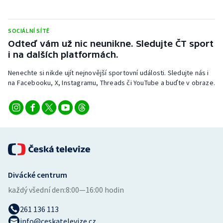
Stolní tenis
Triatlon
SOCIÁLNÍ SÍTĚ
Odteď vám už nic neunikne. Sledujte ČT sport
i na dalších platformách.
Veslování
Nenechte si nikde ujít nejnovější sportovní události. Sledujte nás i
Vodní slalom
na Facebooku, X, Instagramu, Threads či YouTube a buďte v obraze.
Volejbal
Ostatní
Divácké centrum
každý všední den:
8:00—16:00 hodin
261 136 113
info@ceskatelevize.cz