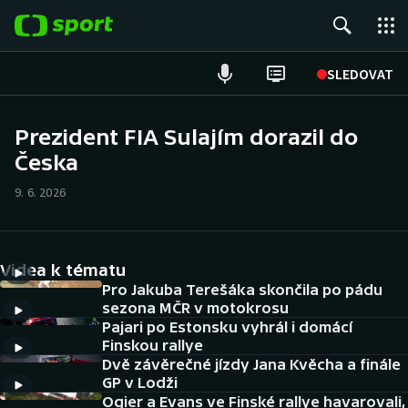
POPULÁRNÍ
SLEDOVAT
Fotbal
Prezident FIA Sulajím dorazil do
Česka
Hokej
9. 6. 2026
Tenis
Atletika
Videa k tématu
Cyklistika
Pro Jakuba Terešáka skončila po pádu
sezona MČR v motokrosu
Pajari po Estonsku vyhrál i domácí
DALŠÍ SPORTY
Finskou rallye
Dvě závěrečné jízdy Jana Kvěcha a finále
Americký fotbal
NEPŘEHLÉDNĚTE
GP v Lodži
Ogier a Evans ve Finské rallye havarovali,