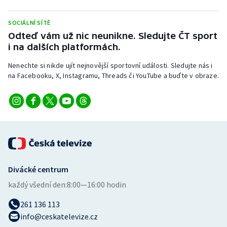
Stolní tenis
SOCIÁLNÍ SÍTĚ
Triatlon
Odteď vám už nic neunikne. Sledujte ČT sport
i na dalších platformách.
Veslování
Nenechte si nikde ujít nejnovější sportovní události. Sledujte nás i
na Facebooku, X, Instagramu, Threads či YouTube a buďte v obraze.
Vodní slalom
Volejbal
Ostatní
Divácké centrum
každý všední den:
8:00—16:00 hodin
261 136 113
info@ceskatelevize.cz