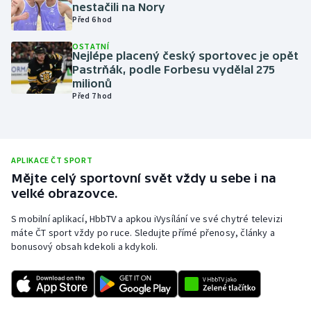
nestačili na Nory
Olympijské hry
Před 6 hod
OSTATNÍ
Parasport
Nejlépe placený český sportovec je opět
Pastrňák, podle Forbesu vydělal 275
milionů
Plavání
Před 7 hod
Plážový volejbal
Ragby
APLIKACE ČT SPORT
Mějte celý sportovní svět vždy u sebe i na
Rychlobruslení
velké obrazovce.
S mobilní aplikací, HbbTV a apkou iVysílání ve své chytré televizi
Rychlostní kanoistika
máte ČT sport vždy po ruce. Sledujte přímé přenosy, články a
bonusový obsah kdekoli a kdykoli.
Short track
Sportovní střelba