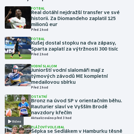
FOTBAL
Real dotáhl nejdražší transfer ve své
Gymnastika
historii. Za Diomandeho zaplatil 125
milionů eur
Házená
Před 2 hod
FOTBAL
Jezdectví
Kušej dostal stopku na dva zápasy,
Sparta zaplatí za výtržnosti 300 tisíc
Před 2 hod
Judo
VODNÍ SLALOM
Juniorští vodní slalomáři mají z
Krasobruslení
týmových závodů ME kompletní
medailovou sbírku
Lezení
Před 2 hod
OSTATNÍ
Lyže a snowboard
Bronz na úvod SP v orientačním běhu.
Rauturier slaví ve Vyšším Brodě
navzdory křečím
Moderní pětiboj
Aktualizováno před 3 hod
Video
PLÁŽOVÝ VOLEJBAL
Motorsport
Šépka se Sedlákem v Hamburku těsně