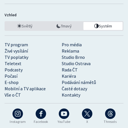
Vzhled
Světlý
Tmavý
Systém
TV program
Pro média
Živé vysílání
Reklama
TV poplatky
Studio Brno
Teletext
Studio Ostrava
Podcasty
Rada ČT
Počasí
Kariéra
E-shop
Podávání námětů
Mobilní a TV aplikace
Časté dotazy
Vše o ČT
Kontakty
Instagram
Facebook
YouTube
X
Threads