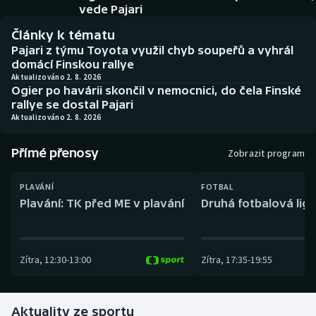
Baseball a softbal
Soutěže
vede Pajari
Články k tématu
Basketbal
Historické návraty
Pajari z týmu Toyota využil chyb soupeřů a vyhrál
domácí Finskou rallye
Biatlon
Aplikace ČT sport
Aktualizováno 2. 8. 2026
Ogier po havárii skončil v nemocnici, do čela Finské
rallye se dostal Pajari
Boby a skeleton
AZ kvíz
Aktualizováno 2. 8. 2026
Box
Přímé přenosy
Zobrazit program
Curling
PLAVÁNÍ
FOTBAL
Plavání: TK před ME v plavání
Druhá fotbalová liga
Dostihy
Florbal
Zítra
,
12:30
-
13:00
Zítra
,
17:35
-
19:55
Futsal
Aktuality ze sportu
Golf