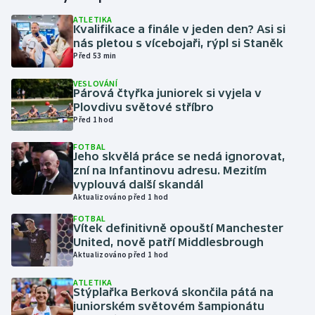
ATLETIKA
Kvalifikace a finále v jeden den? Asi si
Gymnastika
nás pletou s vícebojaři, rýpl si Staněk
Před 53 min
Házená
VESLOVÁNÍ
Párová čtyřka juniorek si vyjela v
Jezdectví
Plovdivu světové stříbro
Před 1 hod
Judo
FOTBAL
Jeho skvělá práce se nedá ignorovat,
Krasobruslení
zní na Infantinovu adresu. Mezitím
vyplouvá další skandál
Aktualizováno před 1 hod
Lezení
FOTBAL
Vítek definitivně opouští Manchester
Lyže a snowboard
United, nově patří Middlesbrough
Aktualizováno před 1 hod
Moderní pětiboj
ATLETIKA
Stýplařka Berková skončila pátá na
Motorsport
juniorském světovém šampionátu