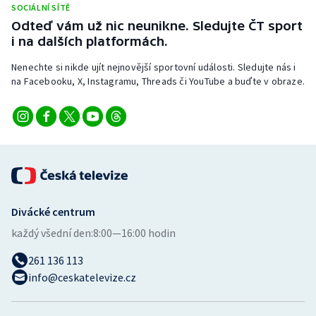
SOCIÁLNÍ SÍTĚ
Stolní tenis
Odteď vám už nic neunikne. Sledujte ČT sport
i na dalších platformách.
Triatlon
Nenechte si nikde ujít nejnovější sportovní události. Sledujte nás i
Veslování
na Facebooku, X, Instagramu, Threads či YouTube a buďte v obraze.
Vodní slalom
Volejbal
Ostatní
Divácké centrum
každý všední den:
8:00—16:00 hodin
261 136 113
info@ceskatelevize.cz