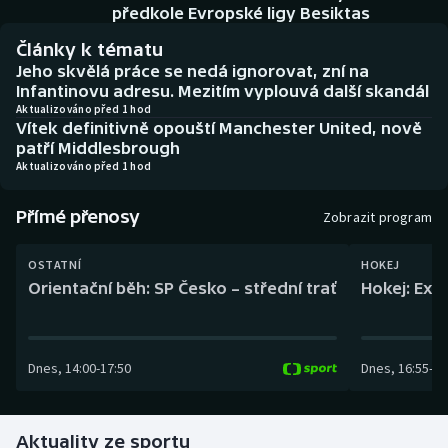
Baseball a softbal
Soutěže
předkole Evropské ligy Besiktas
Články k tématu
Basketbal
Historické návraty
Jeho skvělá práce se nedá ignorovat, zní na
Infantinovu adresu. Mezitím vyplouvá další skandál
Biatlon
Aplikace ČT sport
Aktualizováno před 1 hod
Vítek definitivně opouští Manchester United, nově
patří Middlesbrough
Boby a skeleton
AZ kvíz
Aktualizováno před 1 hod
Box
Přímé přenosy
Zobrazit program
Curling
OSTATNÍ
HOKEJ
Orientační běh: SP Česko – střední trať
Hokej: Exh
Dostihy
Florbal
Dnes
,
14:00
-
17:50
Dnes
,
16:55
-
19
Futsal
Aktuality ze sportu
Golf