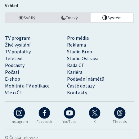
Vzhled
Světlý
Tmavý
Systém
TV program
Pro média
Živé vysílání
Reklama
TV poplatky
Studio Brno
Teletext
Studio Ostrava
Podcasty
Rada ČT
Počasí
Kariéra
E-shop
Podávání námětů
Mobilní a TV aplikace
Časté dotazy
Vše o ČT
Kontakty
Instagram
Facebook
YouTube
X
Threads
© Česká televize