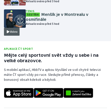
Aktualizováno před 3 hod
Olympijské hry
TENIS
Menšík je v Montrealu v
SESTŘIH
Parasport
osmifinále
Aktualizováno před 5 hod
Plavání
Video
Plážový volejbal
APLIKACE ČT SPORT
Ragby
Mějte celý sportovní svět vždy u sebe i na
velké obrazovce.
Rychlobruslení
S mobilní aplikací, HbbTV a apkou iVysílání ve své chytré televizi
máte ČT sport vždy po ruce. Sledujte přímé přenosy, články a
Rychlostní kanoistika
bonusový obsah kdekoli a kdykoli.
Short track
Sportovní střelba