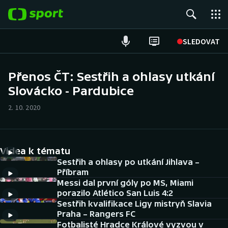
POPULÁRNÍ
SLEDOVAT
Fotbal
Přenos ČT: Sestřih a ohlasy utkání
Slovácko - Pardubice
Hokej
2. 10. 2020
Tenis
Atletika
Videa k tématu
Cyklistika
Sestřih a ohlasy po utkání Jihlava –
Příbram
Messi dal první góly po MS, Miami
DALŠÍ SPORTY
porazilo Atlético San Luis 4:2
Sestřih kvalifikace Ligy mistryň Slavia
Americký fotbal
NEPŘEHLÉDNĚTE
Praha – Rangers FC
Fotbalisté Hradce Králové vyzvou v